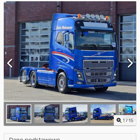
1
/
15
Dane podstawowe