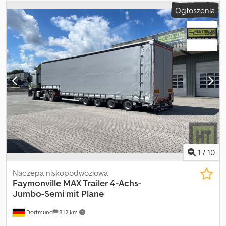
Ogłoszenia
1
/
10
Naczepa niskopodwoziowa
Faymonville
MAX Trailer 4-Achs-
Jumbo-Semi mit Plane
Dortmund
812 km