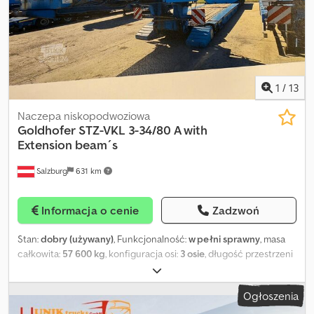
1
/
13
Naczepa niskopodwoziowa
Goldhofer
STZ-VKL 3-34/80 A with
Extension beam´s
Salzburg
631 km
Informacja o cenie
Zadzwoń
Stan:
dobry (używany)
, Funkcjonalność:
w pełni sprawny
, masa
całkowita:
57 600 kg
, konfiguracja osi:
3 osie
, długość przestrzeni
ładunkowej:
7 240 mm
, szerokość przestrzeni ładunkowej:
2 750
mm
, wysokość przestrzeni ładunkowej:
945 mm
, kolor:
niebieski
,
Ogłoszenia
Rok budowy:
2008
, Dysponujemy dwoma takimi naczepami
niskopodwoziowymi. Crsdpfxsxc U Nve Aguef Producent: