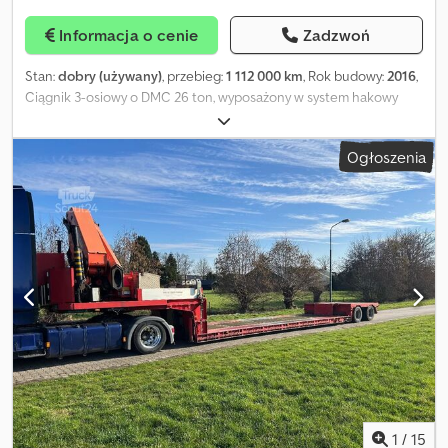
Informacja o cenie
Zadzwoń
Stan:
dobry (używany)
, przebieg:
1 112 000 km
, Rok budowy:
2016
,
Ciągnik 3-osiowy o DMC 26 ton, wyposażony w system hakowy
Guimatrag serii T26, ładowność użytkowa 14 265 kg, rozstaw osi
4300 mm, automatyczna skrzynia biegów, retarder, możliwość
Ogłoszenia
podpięcia przyczepy, kabina sypialna, norma emisji Euro 6. Cjdpfx
Aget Rg Exjuerf Uwaga: Opis pojazdu ma charakter orientacyjny i
może zawierać błędy lub nieścisłości. Prosimy o kontakt w celu
weryfikacji zgodności danych.
1
/
15