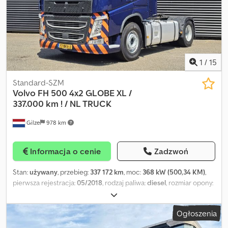
Wagi Masa własna: 19 240 kg Ładowność: 18 760 kg Dopuszczalna
masa całkowita: 38 000 kg Funkcjonalność Nadwozie wysuwane:
Tak Stan Stan techniczny: bardzo dobry Stan wizualny: bardzo
dobry Cedjynil Dopfx Aguorf Informacje finansowe Cena: Na
zapytanie Dodatkowe informacje Aby uzyskać więcej informacji,
proszę kontaktować się z Davidem F Middelmanem.
1
/
15
Standard-SZM
Volvo
FH 500 4x2 GLOBE XL /
337.000 km ! / NL TRUCK
Gilze
978 km
Informacja o cenie
Zadzwoń
Stan:
używany
, przebieg:
337 172 km
, moc:
368 kW (500,34 KM)
,
pierwsza rejestracja:
05/2018
, rodzaj paliwa:
diesel
, rozmiar opony:
385/65R22.5
, konfiguracja osi:
4x2
, rozstaw osi:
3 800 mm
, paliwo:
diesel
, hamulce:
hamowanie silnikiem
, kolor:
niebieski
, kabin
Ogłoszenia
kierowcy:
kabina sypialna
, typ przekładni:
automatyczny
, klasa
emisji:
Euro 6
, zawieszenie:
powietrze
, całkowita długość:
6 210