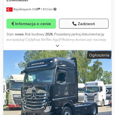
Büyükkayacık OSB
1 872 km
Informacja o cenie
Zadzwoń
Stan:
nowe
, Rok budowy:
2026
, Posiadamy pełną dokumentację
europejską! Crjdpfsqx Nd Rex Agujf Możemy dostarczyć naczepy
na warunkach FOB, EXW, CPT, CFR, CIF. W przypadku
zainteresowania prosimy o kontakt; Dla krajów europejskich: Dla
Ogłoszenia
krajów afrykańskich: