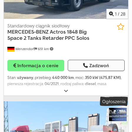
1
/
28
Standardowy ciągnik siodłowy
MERCEDES-BENZ
Actros 1848 Big
Space 2 Tanks Retarder PPC Solos
Wenzendorf
651 km
Informacja o cenie
Zadzwoń
Stan:
używany
, przebieg:
440 000 km
, moc:
350 kW (475,87 KM)
,
pierwsza rejestracja:
04/2021
, rodzaj paliwa:
diesel
, masa
całkowita:
18 000 kg
, konfiguracja osi:
2 osie
, hamulce:
retarder
,
kolor:
czarny
, typ przekładni:
automatyczny
, klasa emisji:
Euro 6
,
Ogłoszenia
Rok budowy:
2021
, Wyposażenie:
ABS, elektroniczny program
stabilizacji (ESP), klimatyzacja, ogrzewanie postojowe, system
nawigacji
, * Mercedes-Benz Actros 1848 4x2 ciągnik siodłowy *
Euro 6d * Big Space kabina z 2 miejscami do spania * Spoilery
dachowe i boczne * Zabudowa ramy * PPC Predictive Powertrain