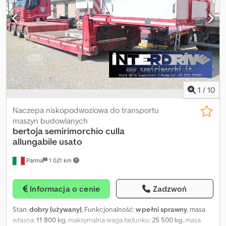
Control * Asystent skrętu * Active Brake Assist * Attention Assist *
Asystent pasa ruchu * Retarder * 2 zbiorniki paliwa ok. 1100L *
Blokada mechanizmu różnicowego * Klimatyzacja postojowa *
Podgrzewane fotele * Automatyczna klimatyzacja * Reflektory
ksenonowe * Lodówka * System multimedialny * System
nawigacji * Mirror Cams * Reflektory ksenonowe * CB radio *
Elektryczne szyby * 1. właściciel Credpfxjzayk Us Agusf * Dostępne
2 sztuki
1
/
10
Naczepa niskopodwoziowa do transportu
maszyn budowlanych
bertoja
semirimorchio culla
allungabile usato
Parma
1 021 km
Informacja o cenie
Zadzwoń
Stan:
dobry (używany)
, Funkcjonalność:
w pełni sprawny
, masa
własna:
11 800 kg
, maksymalna waga ładunku:
25 500 kg
, masa