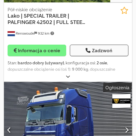
Pół-niskie obciążenie
Lako
| SPECIAL TRAILER |
PALFINGER 42502 | FULL STEE...
Renswoude
932 km
Informacja o cenie
Zadzwoń
Stan:
bardzo dobry (używany)
, konfiguracja osi:
2 osie
,
dopuszczalne obciążenie osi (oś 1):
9 000 kg
, dopuszczalne
obciążenie osi (oś 2):
9 000 kg
, pierwsza rejestracja:
09/2007
,
długość przestrzeni ładunkowej:
15 350 mm
, szerokość
Ogłoszenia
przestrzeni ładunkowej:
2 550 mm
, wysokość przestrzeni
ładunkowej:
350 mm
, całkowita szerokość:
2 550 mm
,
zawieszenie:
powietrze
, Rok budowy:
2007
, Wyposażenie:
ABS
, =
Dodatkowe opcje i wyposażenie = - Zawieszenie pneumatyczne -
Centralne smarowanie = Dalsze informacje = Konfiguracja osi
Zawieszenie: zawieszenie pneumatyczne Tylna oś 1: Bliźniacze
ogumienie; Maks. obciążenie osi: 9 000 kg; Skrętna Tylna oś 2:
Bliźniacze ogumienie; Maks. obciążenie osi: 9 000 kg; Skrętna