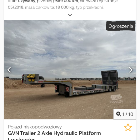
Stan:
używany
, przebieg:
689 000 km
, pierwsza rejestracja:
05/2018
, masa całkowita:
18 000 kg
, typ przekładni:
półautomatyczny
, klasa emisji:
Euro 6
,
Ogłoszenia
1
/
10
Pojazd niskopodwoziowy
GVN Trailer
2 Axle Hydraulic Platform
Lowloader