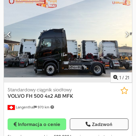
Goldhofer Typ: STZ-VKL 3-34/80 A Rok produkcji: 2008 Masa
całkowita: 54 000 kg Masa własna: 21 000 kg Ładowność: 33 000
kg Całkowita długość zestawu: 20 000 mm (maks. teleskopowo 24
200 mm) Powierzchnia ładunkowa (dł. x szer.): 7 300 mm x 2 750
mm (teleskopowo do 4 200 mm) Opony: 235/75 R 17,5 Dodatkowo:
Belka przedłużająca: 2x 6 000 mm
1
/
21
Standardowy ciągnik siodłowy
VOLVO
FH 500 4x2 AB MFK
Langenthal
970 km
Informacja o cenie
Zadzwoń