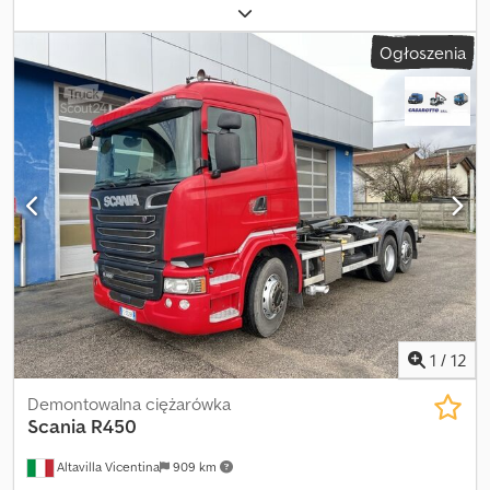
całkowita:
36 800 kg
, konfiguracja osi:
3 osie
, pierwsza rejestracja:
10/1998
, długość przestrzeni ładunkowej:
13 300 mm
, szerokość
Ogłoszenia
przestrzeni ładunkowej:
2 550 mm
, wysokość przestrzeni
ładunkowej:
450 mm
, zawieszenie:
powietrze
, rozmiar opony:
245.70 R 17.5
, kolor:
czerwony
, Rok budowy:
1998
, Wyposażenie:
ABS
, naczepa niskopodwoziowa z wysuwaną wanną, 3 osie z 2. i 3.
skrętną, zawieszenie pneumatyczne, ABS, rok produkcji 1998,
wanna o długości 5,30 m z dodatkowym wysuwem o 3,50 m,
wysokość od podłoża 45 cm, moduł wysuwany nad osiami,
regulowany, odpinany dyszel, sterowanie skrętem osi
autosterujących przewodowe, stan dobry, DEALER INTERDRIVE
SRL-PARMA Credswg E Rbepfx Agusf
1
/
12
Demontowalna ciężarówka
Scania
R450
Altavilla Vicentina
909 km