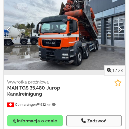
biegów, zbiornik ze stali nierdzewnej. Bez pomp! = Dalsze
informacje = Zawieszenie: resory piórowe Oś przednia: skrętna Oś
tylna 1: podwójne koła; reduktor: zewnętrzne osie planetarne Oś
tylna 2: podwójne koła; reduktor: zewnętrzne osie planetarne
Dsdpfoy Dppvsx Acgeck = Informacje firmowe = Dane bankowe:
Konto Rabobank: 39.33.10.655 IBAN: NL73RABO0393310655 Kod
SWIFT/BIC: RABONL2U - Zawsze sprawdź nasze dane bankowe
przed dokonaniem transakcji! - Rezerwacja pojazdów nie jest
możliwa bez zaliczki. - Zastrzegamy możliwość wystąpienia błędów
pisarskich i tekstowych we wszystkich oferowanych pojazdach.
1
/
23
Wywrotka próżniowa
MAN
TGS 35.480 Jurop
Kanalreinigung
Othmarsingen
932 km
Informacja o cenie
Zadzwoń