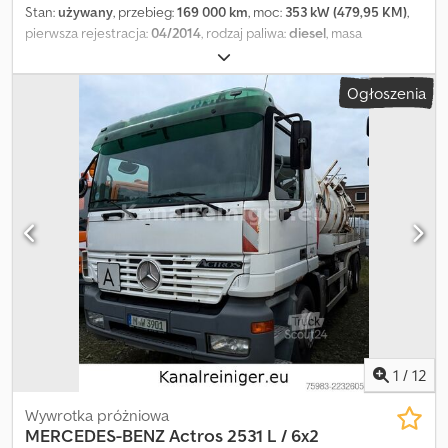
Stan:
używany
, przebieg:
169 000 km
, moc:
353 kW (479,95 KM)
,
pierwsza rejestracja:
04/2014
, rodzaj paliwa:
diesel
, masa
całkowita:
32 000 kg
, hamulce:
retarder
, typ przekładni:
mechaniczny
, klasa emisji:
Euro 5
, Wyposażenie:
filtr sadzy
, -
Ogłoszenia
Retarder - Klimatyzacja - Prawostronna kierownica - Jurop rok
produkcji 2014 z systemem płatkowym Zawieszenie: resorowo-
pneumatyczne Dcedpfxeyxzvds Acgok
1
/
12
Wywrotka próżniowa
MERCEDES-BENZ
Actros 2531 L / 6x2