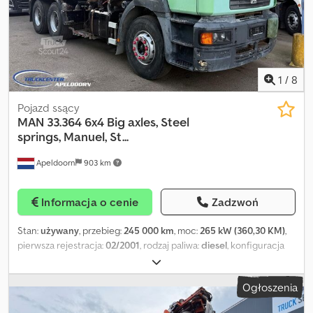
koła Liczba cylindrów: 6 Wywrotka: Tylna = Informacje firmowe =
Dane bankowe: Konto Rabobank: 39.33.10.655 IBAN:
NL73RABO0393310655 Kod Swift: RABONL2U Dodpey Ep Ulefx
Acgeck - Zawsze sprawdzaj nasze dane bankowe przed
dokonaniem transakcji! - Rezerwacja pojazdu możliwa tylko po
wpłacie zadatku. - Zastrzegamy błędy pisowni i treści we
1
/
8
wszystkich oferowanych pojazdach.
Pojazd ssący
MAN
33.364 6x4 Big axles, Steel
springs, Manuel, St...
Apeldoorn
903 km
Informacja o cenie
Zadzwoń
Stan:
używany
, przebieg:
245 000 km
, moc:
265 kW (360,30 KM)
,
pierwsza rejestracja:
02/2001
, rodzaj paliwa:
diesel
, konfiguracja
osi:
6x4
, paliwo:
diesel
, kolor:
inny
, kabin kierowcy:
kabina dzienna
,
typ przekładni:
mechaniczny
, klasa emisji:
euro2
, zawieszenie:
stal
,
Ogłoszenia
Rok budowy:
2001
, MAN 33.364, 2001, 6x4 z redukcją w piastach, w
pełni resorowany na resorach piórowych, manualna skrzynia