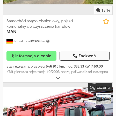
1
/
14
Samochód ssąco-ciśnieniowy, pojazd
komunalny do czyszczenia kanałów
MAN
Schwalmstadt
699 km
Informacja o cenie
Zadzwoń
Stan:
używany
, przebieg:
546 915 km
, moc:
338,33 kW (460,00
KM)
, pierwsza rejestracja:
10/2003
, rodzaj paliwa:
diesel
, następna
inspekcja (TÜV):
05/2027
, paliwo:
diesel
, MAN 27.460 6x2
Kombinowana jednostka czyszcząca Rok produkcji: 2003 TÜV
Ogłoszenia
nowy do 05/27 Przebieg: 546.915 km (wartość może się zmieniać,
ponieważ pojazd jest nadal użytkowany). Dopuszczalna masa
całkowita: 28 000 kg (7,5/13,0/9,0) Silnik: D2876LF03 – 460 KM / 338
kW EURO 3 Zbiornik paliwa: 300 l, strona prawa pojazdu
Wyposażenie dodatkowe: - ECAS – układ zawieszenia
pneumatycznego - Kamera cofania - Lusterka zewnętrzne