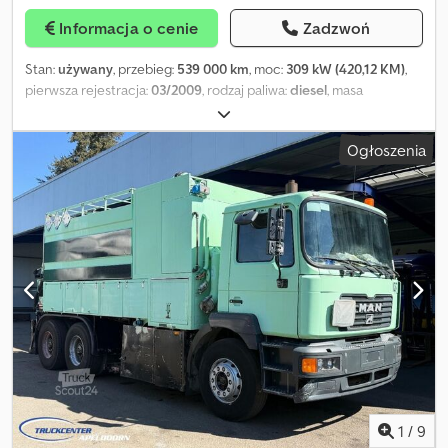
Kontrola prędkości (licznik metrów) Pompa próżniowa: CVS
Informacja o cenie
Zadzwoń
VacuStar 3100 Kaseta ssąca DN 125 na ok. 20 metrów 2x pompy
wysokociśnieniowe: 696 litrów na minutę przy 205 bar 1 x URACA
Stan:
używany
, przebieg:
539 000 km
, moc:
309 kW (420,12 KM)
,
P3-45 ok. 348 l/min przy 205 bar 1 x URACA P3-45 ok. 348 l/min przy
pierwsza rejestracja:
03/2009
, rodzaj paliwa:
diesel
, masa
205 bar Duży bęben HD: DN 32 na ok. 800 metrów węża
całkowita:
32 000 kg
, konfiguracja osi:
3 osie
, kolor:
niebieski
, typ
wysokociśnieniowego Mały bęben HD: DN 13 na ok. 80 metrów
przekładni:
półautomatyczny
, klasa emisji:
Euro 5
, Rok budowy:
Ogrzewanie zimowe: dla pracy zimą, z pompą obiegową, do
Ogłoszenia
2009
, Wyposażenie:
ABS, klimatyzacja
, Producent: Scania Model:
temperatury otoczenia max. -3 – -5 °C Dodatkowe wyposażenie,
P420 8x2/6 Hvidtved Larsen Flexline 414 Euro 5 Rok produkcji:
dane lub zdjęcia na zapytanie! Informacje bez gwarancji –
2009 Stan: Dobry Numer seryjny: XLEP8X20005221888 Nr ref.:
zastrzegamy możliwość pomyłek! Dane podane w Internecie są
608089 Data rejestracji: 25-03-2009 Moc: 420 KM Przebieg: 539
niewiążącymi opisami i nie stanowią gwarantowanych cech.
000 km Skrzynia biegów: Opticruise GRS905 Norma emisji: Euro 5
Sprzedawca nie ponosi odpowiedzialności za błędy i pomyłki w
Zbiornik paliwa: 1 Pojemność zbiornika paliwa: 350 l Kamera
danych. Zmiany zastrzeżone. Stały skup, sprzedaż, przyjmowanie w
cofania: ? Klimatyzacja: ? Typ kabiny: CP16 Radio: ? Lodówka: ?
rozliczeniu i wynajem techniki komunalnej / pojazdów do
Hamulce tarczowe: ? ABS: ? Hamulec silnikowy: ? Rozmiar opon:
czyszczenia kanalizacji, transportu odpadów płynnych i
385/65 - 385/65 - 315/80 - 385/55 Bieżnik opon [%] przód/tył: 40 -
niebezpiecznych.
80 - 40 - 40% Zawieszenie przednie: pneumatyczne Zawieszenie
tylne: pneumatyczne Rozstaw osi: 5300 mm Skrzynka narzędziowa:
? Układ hydrauliczny: ? Masa całkowita: 32 000 kg Masa własna: 19
040 kg Ładowność: 12 960 kg Producent zabudowy: Hvidtved
Larsen Flexline 414 Pojemność zabudowy/zbiornika: 14 000 l
1
/
9
Pompa wysokociśnieniowa: Uraca KD 716G Wydajność pompy