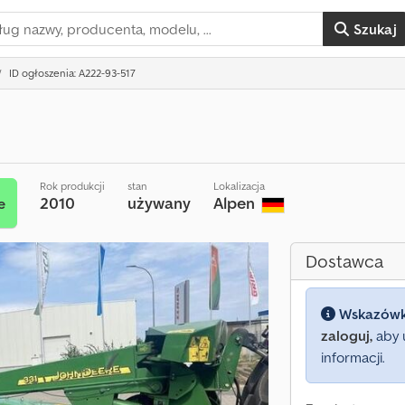
Szukaj
ID ogłoszenia: A222-93-517
Rok produkcji
stan
Lokalizacja
2010
używany
Alpen
e
Dostawca
Wskazów
zaloguj,
aby 
informacji.