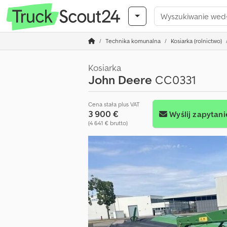
Technika komunalna
Kosiarka (rolnictwo)
Kosiarka
John Deere
CC0331
Cena stała plus VAT
3 900 €
Wyślij zapytani
(4 641 € brutto)