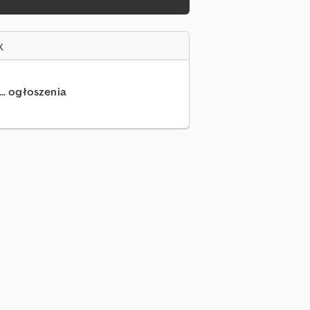
x
... ogłoszenia