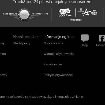
TruckScout24.pl jest oficjalnym sponsorem:
Machineseeker
Informacje ogólne
 się
Oferty pracy
Notka prawna
Blog
Faceb
omoc
Warunki użytkowania
Zasady rynku
mowy
Polityka prywatności
one na tej stronie są niezobowiązujące i mogą ulec zmianie.