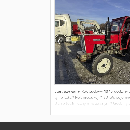
Stan:
używany
, Rok budowy:
1975
, godziny 
tylne koła * Rok produkcji * 80 kW, poje
stanie technicznym i wizualnym * Godziny pra
Alexandar Ilic * Tel/Whatsapp/Viber (angielsk