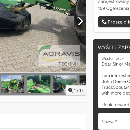
Zarejestrowany 
159 Ogłoszenia 
Proszę o 
WYŚLIJ ZAP
Wiadomość*
1
/
17
Nazwa*