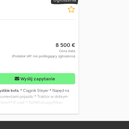
8 500 €
Cena stała
(Podatek VAT nie podlegający zgłoszeniu)
Wyślij zapytanie
stkie koła
, * Ciągnik Steyer * Napęd na
okumentami pojazdu * Traktor w dobrym
Eeterf * E-mail: * Tel/Whatsapp/Viber: