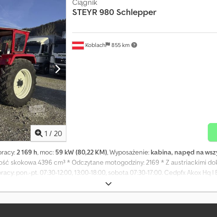
Ciągnik
STEYR
980 Schlepper
Koblach
855 km
1
/
20
pracy:
2 169 h
, moc:
59 kW (80,22 KM)
, Wyposażenie:
kabina, napęd na wszy
mność skokowa 4396 cm³ * Odczytane motogodziny: 2169 * Z austriackimi d
cy: pon.-pt. 07:30-12:00, 13:00-18:00, sobota 07:30-17:00. Cedpfx Akox Hq I 
i): Mladen Ilic