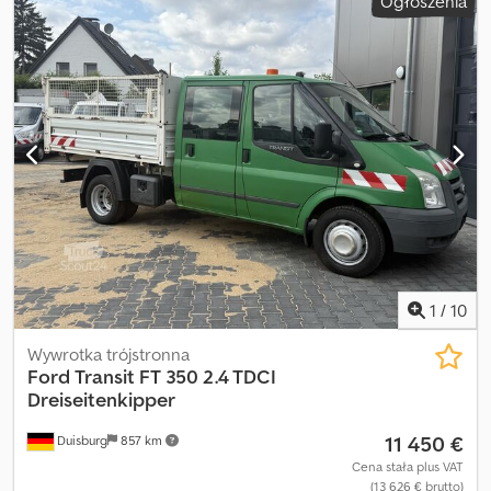
Ogłoszenia
5
, liczba miejsc:
7
, Rok budowy:
2014
, Iveco Daily 35S11 Podwójna
całkowita: 3500 kg Silnik: 2,4 l - 85 kW TDCi KAT Rozstaw osi: 3504
Kabina, 7 miejsc Skrzynia stała Żuraw BONFIGLIOLI P2300 L 2 osie,
mm Sprzedajemy wyłącznie na podstawie naszych ogólnych
4x2 Rok produkcji: 02/2014 Diesel Manualna skrzynia biegów, 6
warunków sprzedaży i z wyłączeniem wszelkiej odpowiedzialności.
przełożeń + wsteczny Euro 5 Prawo jazdy kat. B Moc 78 kW (110
Zastrzegamy sobie prawo do błędów, zmian i wcześniejszej
KM) Pojemność silnika 2.287 ccm Rozstaw osi 3.450 mm Długość
sprzedaży. Jesteśmy dostępni od poniedziałku do piątku w
skrzyni 2.500 mm Ładowność 865 kg DMC 3.500 kg Zawieszenie
godzinach 9:00–17:00. W soboty po wcześniejszym umówieniu.
mechaniczne: resory ABS Klimatyzacja Radio Elektryczne szyby i
Poza tymi godzinami możliwe jest umówienie spotkania
lusterka 12-miesięczna gwarancja na skrzynię biegów i silnik
telefonicznie. Z przyjemnością przyjmiemy Państwa używany
Przebieg 210.000 km. Dcedpfsy U E Naox Al Isk
sprzęt/pojazd w rozliczenie. Priorytetowo traktujemy sprzedaż
firmom i eksporterom, co dotyczy całego naszego asortymentu
pojazdów. Powyższe informacje nie stanowią oferty wiążącej.
Zastrzegamy sobie prawo do błędów, zmian i wcześniejszej
sprzedaży.
1
/
10
Wywrotka trójstronna
Ford
Transit FT 350 2.4 TDCI
Dreiseitenkipper
11 450 €
Duisburg
857 km
Cena stała plus VAT
(13 626 € brutto)