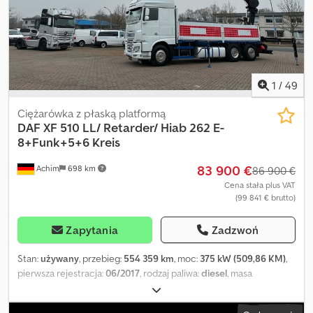
oklejony reklamami i/lub opisany. Obowiązują nasze ogólne
warunki dostaw i płatności.
1
/
49
Ciężarówka z płaską platformą
DAF
XF 510 LL/ Retarder/ Hiab 262 E-
8+Funk+5+6 Kreis
83 900 €
Achim
698 km
86 900 €
Cena stała plus VAT
(99 841 € brutto)
Zapytania
Zadzwoń
Stan:
używany
, przebieg:
554 359 km
, moc:
375 kW (509,86 KM)
,
pierwsza rejestracja:
06/2017
, rodzaj paliwa:
diesel
, masa
całkowita:
26 000 kg
, konfiguracja osi:
3 osie
, hamulce:
retarder
,
kolor:
biały
, typ przekładni:
automatyczny
, klasa emisji:
Euro 6
,