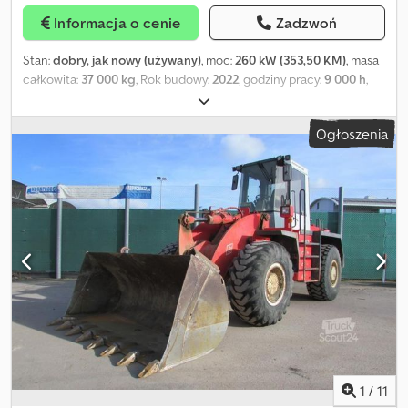
nie ponosi odpowiedzialności za ewentualne błędy pisarskie lub
Informacja o cenie
Zadzwoń
przesyłania danych. Możliwa pomyłka oraz wcześniejsza sprzedaż.
Stan:
dobry, jak nowy (używany)
, moc:
260 kW (353,50 KM)
, masa
całkowita:
37 000 kg
, Rok budowy:
2022
, godziny pracy:
9 000 h
,
Wyposażenie:
klimatyzacja
, LIEBHERR L586 XPOWER Rok
produkcji: 2022 Motogodziny: 9000 Moc: 260 kW Waga: 37000 kg
Ogłoszenia
Joystick Centralne smarowanie Opony Michelin 90%
Klimatyzacja Kamera STAN IDEALNY Dcedpfx Alovzhdhs Iek
1
/
11