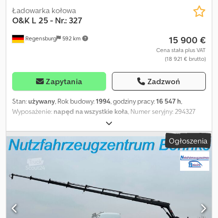
Ładowarka kołowa
O&K
L 25 - Nr.: 327
15 900 €
Regensburg
592 km
Cena stała plus VAT
(18 921 € brutto)
Zapytania
Zadzwoń
Stan:
używany
, Rok budowy:
1994
, godziny pracy:
16 547 h
,
Wyposażenie:
napęd na wszystkie koła
, Numer seryjny: 294327
Rok produkcji: 1994 – Przepracowane godziny: 16 547 h Masa
eksploatacyjna: 13 400 kg Dcjdpfx Aevl Nwkol Isk Kabina z
Ogłoszenia
ogrzewaniem Łyżka z szerokością cięcia 2 600 mm Ogumienie:
20.5 R 25 Zmiany, sprzedaż pośrednia oraz pomyłki są wyraźnie
zastrzeżone. Opis służy ogólnej identyfikacji pojazdu i nie stanowi
gwarancji w rozumieniu prawa sprzedaży. Wiążący jest opis
zawarty w umowie kupna. Nasza oferta zasadniczo nie obejmuje
nowego przeglądu TÜV. W przypadku chęci uzyskania nowego
przeglądu TÜV chętnie przygotujemy odpowiednią ofertę w
jednym z naszych partnerskich serwisów! Pojazd może być