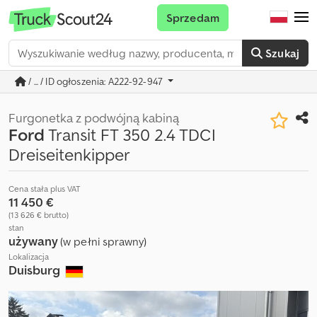
Sprzedam
Szukaj
/ ... / ID ogłoszenia: A222-92-947
Furgonetka z podwójną kabiną
Ford
Transit FT 350 2.4 TDCI
Dreiseitenkipper
Cena stała plus VAT
11 450 €
(13 626 € brutto)
stan
używany
(w pełni sprawny)
Lokalizacja
Duisburg