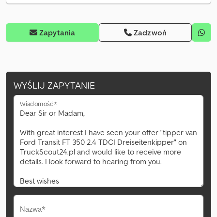
Zapytania
Zadzwoń
WYŚLIJ ZAPYTANIE
Wiadomość*
Nazwa*