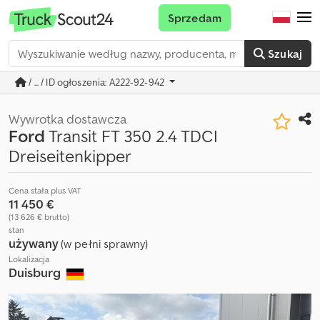
Sprzedam
Szukaj
/ ... / ID ogłoszenia: A222-92-942
Wywrotka dostawcza
Ford
Transit FT 350 2.4 TDCI
Dreiseitenkipper
Cena stała plus VAT
11 450 €
(13 626 € brutto)
stan
używany
(w pełni sprawny)
Lokalizacja
Duisburg