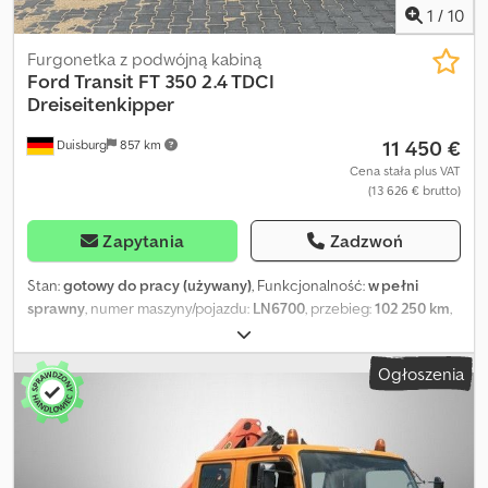
1
/
10
Furgonetka z podwójną kabiną
Ford
Transit FT 350 2.4 TDCI
Dreiseitenkipper
11 450 €
Duisburg
857 km
Cena stała plus VAT
(13 626 € brutto)
Zapytania
Zadzwoń
Stan:
gotowy do pracy (używany)
, Funkcjonalność:
w pełni
sprawny
, numer maszyny/pojazdu:
LN6700
, przebieg:
102 250 km
,
moc:
85 kW (115,57 KM)
, pierwsza rejestracja:
02/2008
, rodzaj
paliwa:
diesel
, masa własna:
2 460 kg
, maksymalna waga ładunku:
Ogłoszenia
1 030 kg
, masa całkowita:
3 500 kg
, konfiguracja osi:
4x2
, następna
inspekcja (TÜV):
01/2027
, paliwo:
diesel
, kolor:
zielony
, typ
przekładni:
mechaniczny
, liczba biegów:
6
, klasa emisji:
Euro 4
,
liczba miejsc:
6
, całkowita długość:
5 650 mm
, całkowita
szerokość:
2 100 mm
, całkowita wysokość:
2 180 mm
,