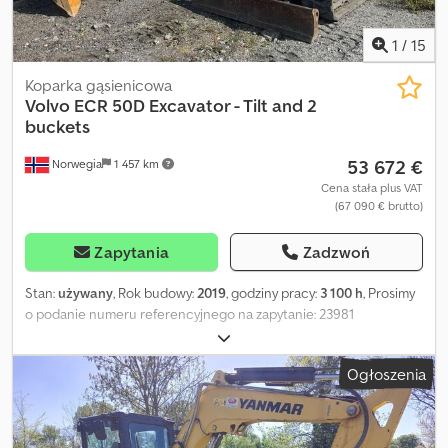
1
/
15
Koparka gąsienicowa
Volvo
ECR 50D Excavator - Tilt and 2
buckets
53 672 €
Norwegia
1 457 km
Cena stała plus VAT
(67 090 € brutto)
Zapytania
Zadzwoń
Stan:
używany
, Rok budowy:
2019
, godziny pracy:
3 100 h
, Prosimy
o podanie numeru referencyjnego na zapytanie: 23981
Specyfikacja: Dostarczany z certyfikatem Rok produkcji: 2019
Liczba godzin pracy: ok. 3100 Masa: ok. 5010 kg Moc: 31,2 kW
Ogłoszenia
Podwozie: patrz zdjęcia Gumowe gąsienice Szerokość gąsienic:
ok. 40 cm Szerokość maszyny: ok. 190 cm Łyżka do prac ziemnych
Wąska łyżka Szybkozłącze S40 Obrotowy obrotowy uchwyt
Steelwrist Płyta do niwelowania Dodatkowe oświetlenie robocze