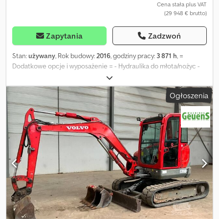
Cena stała plus VAT
(29 948 € brutto)
Zapytania
Zadzwoń
Stan:
używany
, Rok budowy:
2016
, godziny pracy:
3 871 h
, =
Dodatkowe opcje i wyposażenie = - Hydraulika do młota/nożyc -
Łyżka wyrównująca - Szybkozłącze - Standardowa łyżka
podsiębierna = Dalsze informacje = Djdpjwf Ef Nofx Abyjck Napęd:
Ogłoszenia
gąsienicowy Masa własna: 5 010 kg Aby uzyskać więcej informacji,
proszę kontaktować się z Geertem Geuensem.