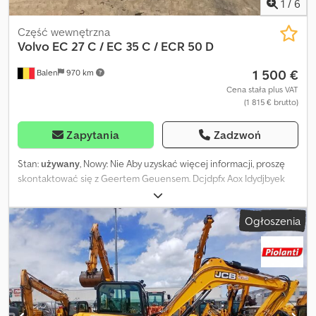
1
/
6
Część wewnętrzna
Volvo
EC 27 C / EC 35 C / ECR 50 D
1 500 €
Balen
970 km
Cena stała plus VAT
(1 815 € brutto)
Zapytania
Zadzwoń
Stan:
używany
, Nowy: Nie Aby uzyskać więcej informacji, proszę
skontaktować się z Geertem Geuensem. Dcjdpfx Aox Idydjbyek
Ogłoszenia