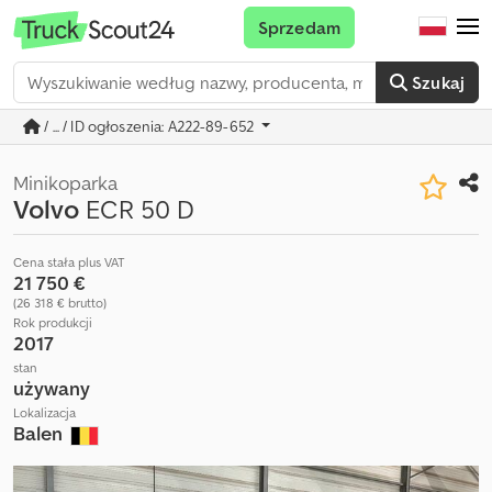
Sprzedam
Szukaj
/ ... / ID ogłoszenia: A222-89-652
Minikoparka
Volvo
ECR 50 D
Cena stała plus VAT
21 750 €
(26 318 € brutto)
Rok produkcji
2017
stan
używany
Lokalizacja
Balen