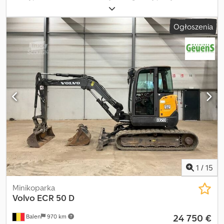
MINIKOPARKA YANMAR VIO 50 MECHANICZNY SZYBKOZŁĄCZ 3
ŁYŻKI 2018 3110 MTH Dcsdpfx Abozd Ekyjyok
Ogłoszenia
1
/
15
Minikoparka
Volvo
ECR 50 D
24 750 €
Balen
970 km