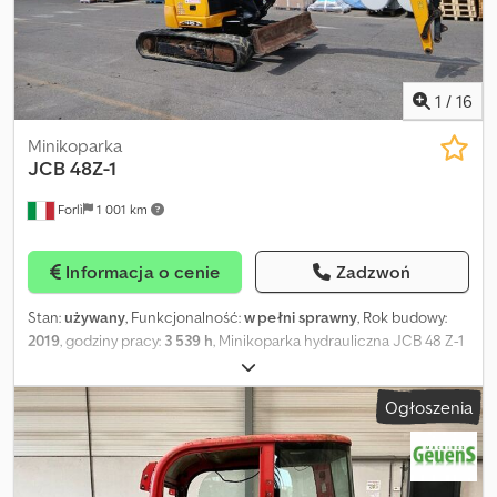
1
/
16
Minikoparka
JCB
48Z-1
Forlì
1 001 km
Informacja o cenie
Zadzwoń
Stan:
używany
, Funkcjonalność:
w pełni sprawny
, Rok budowy:
2019
, godziny pracy:
3 539 h
, Minikoparka hydrauliczna JCB 48 Z-1
Nr seryjny: 2256 Gąsienice gumowe, lemiesz przedni Łyżka do
kopania Układ hydrauliczny Moc silnika: 35,7 kW przy 2600 obr./min
Ogłoszenia
Masa robocza: 4853 kg Dcjdpoy Sgk Tsfx Abysk Przepracowane
godziny: 3539 Rok produkcji: 2019