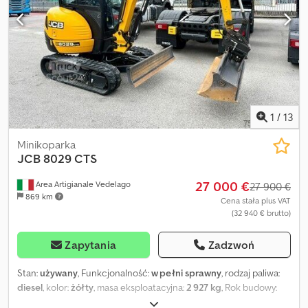
1
/
13
Minikoparka
JCB
8029 CTS
27 000 €
Area Artigianale Vedelago
27 900 €
869 km
Cena stała plus VAT
(32 940 € brutto)
Zapytania
Zadzwoń
Stan:
używany
, Funkcjonalność:
w pełni sprawny
, rodzaj paliwa:
diesel
, kolor:
żółty
, masa eksploatacyjna:
2 927 kg
, Rok budowy:
2026
, godziny pracy:
300 h
, Wyposażenie:
dodatkowe reflektory,