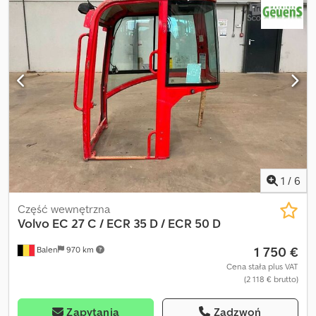
1
/
6
Część wewnętrzna
Volvo
EC 27 C / ECR 35 D / ECR 50 D
1 750 €
Balen
970 km
Cena stała plus VAT
(2 118 € brutto)
Zapytania
Zadzwoń