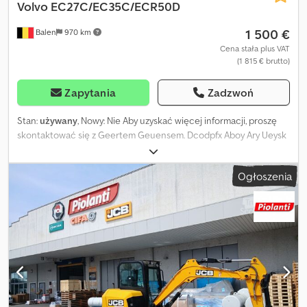
Volvo
EC27C/EC35C/ECR50D
1 500 €
Balen
970 km
Cena stała plus VAT
(1 815 € brutto)
Zapytania
Zadzwoń
Stan:
używany
, Nowy: Nie Aby uzyskać więcej informacji, proszę
skontaktować się z Geertem Geuensem. Dcodpfx Aboy Ary Ueysk
Ogłoszenia