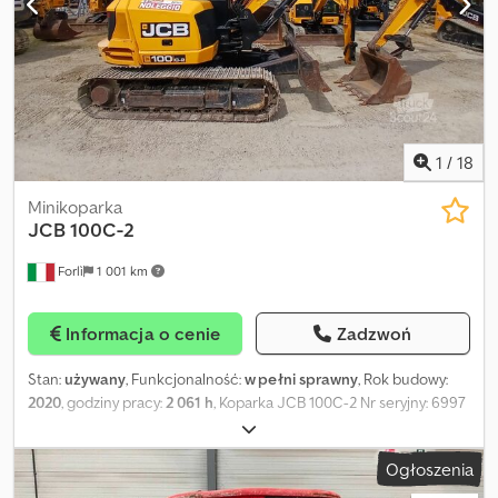
1
/
18
Minikoparka
JCB
100C-2
Forlì
1 001 km
Informacja o cenie
Zadzwoń
Stan:
używany
, Funkcjonalność:
w pełni sprawny
, Rok budowy:
2020
, godziny pracy:
2 061 h
, Koparka JCB 100C-2 Nr seryjny: 6997
Rok produkcji: 2020 Łyżka do kopania, lemiesz czołowy Układ
hydrauliczny Maksymalna wysokość wysypu: 5,490 m Maksymalna
Ogłoszenia
głębokość kopania: 4,940 m Masa eksploatacyjna: 9 700 kg
Godziny pracy: 2061 Dodpfey Sk Rksx Abysck