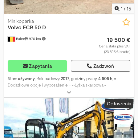
1
/
15
Minikoparka
Volvo
ECR 50 D
19 500 €
Balen
970 km
Cena stała plus VAT
(23 595 € brutto)
Zapytania
Zadzwoń
Stan:
używany
, Rok budowy:
2017
, godziny pracy:
4 606 h
, =
Dodatkowe opcje i wyposażenie = - Łyżka skarpowa -
Szybkozłącze - Standardowa łyżka podsiębierna = Dalsze
informacje = Djdszhu Suopfx Abyeck Napęd: Gąsienice Masa
Ogłoszenia
własna: 4 950 kg Aby uzyskać więcej informacji, skontaktuj się z
Geertem Geuensem.