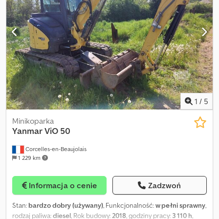
Lampa ostrzegawcza Radio/CD Klimatyzacja Opis: Koparka
gąsienicowa Volvo ECR50D z 2019 roku. Koparka dostarczana jest
z łyżką do prac ziemnych, wąską łyżką i obrotowym obrotowym
uchwytem Steelwrist. Dostarczana z nowym certyfikatem. Możliwa
szybka dostawa. Liczba godzin pracy: 3100 Masa własna: 5010
Szerokość: 190 kW: 31,2 CE: Tak Model: ECR 50D Koparka -
obrotowy obrotowy uchwyt i 2 łyżki Dcsdszrr E Topfx Abysk =
Dodatkowe informacje = Oznakowanie CE: tak W celu uzyskania
dalszych informacji prosimy o kontakt z ATS Norway.
1
/
5
Minikoparka
Yanmar
ViO 50
Corcelles-en-Beaujolais
1 229 km
Informacja o cenie
Zadzwoń
Stan:
bardzo dobry (używany)
, Funkcjonalność:
w pełni sprawny
,
rodzaj paliwa:
diesel
, Rok budowy:
2018
, godziny pracy:
3 110 h
,