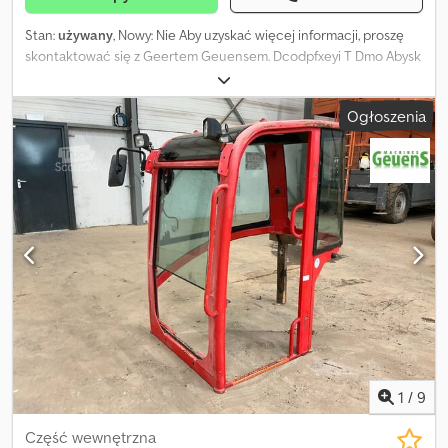
Stan:
używany
, Nowy: Nie Aby uzyskać więcej informacji, proszę
skontaktować się z Geertem Geuensem. Dcodpfxeyi T Dmo Abysk
Ogłoszenia
1
/
9
Część wewnętrzna