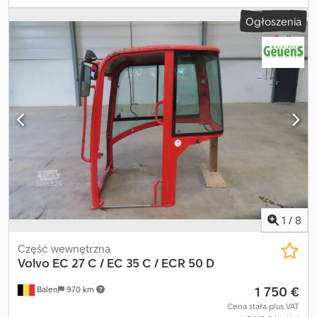
gąsienice gumowe, kabina, klimatyzacja
, JCB 8029 CTS Rok
Ogłoszenia
produkcji 2021, 300 motogodzin, masa robocza 2927 kg.
Kompaktowa minikoparka z zamkniętą kabiną, klimatyzacją i
ogrzewaniem, sterowanie joystickiem, gumowe gąsienice.
Przednia lemiesz do niwelacji terenu, szybkozłącze, dodatkowe
przewody hydrauliczne pod młot wyburzeniowy, 1 regulowana
łyżka skarpowa z siłownikiem hydraulicznym, 2 łyżki do kopania.
Silnik PERKINS o mocy 24 KM. Dcodpfx Asyy U Sbobysk MASON
TRUCKS Via Vicenza, 31 Vedelago (Treviso)
1
/
8
Część wewnętrzna
Volvo
EC 27 C / EC 35 C / ECR 50 D
1 750 €
Balen
970 km
Cena stała plus VAT