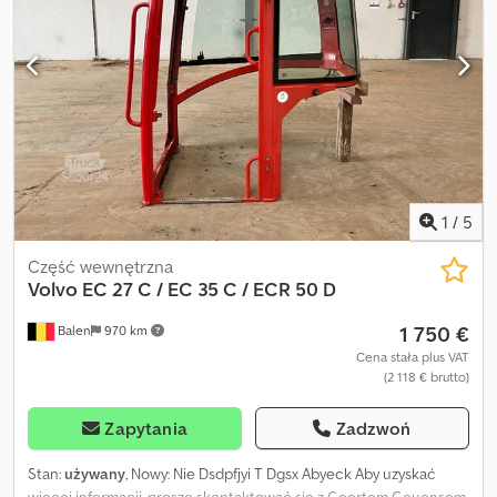
1
/
5
Część wewnętrzna
Volvo
EC 27 C / EC 35 C / ECR 50 D
1 750 €
Balen
970 km
Cena stała plus VAT
(2 118 € brutto)
Zapytania
Zadzwoń
Stan:
używany
, Nowy: Nie Dsdpfjyi T Dgsx Abyeck Aby uzyskać