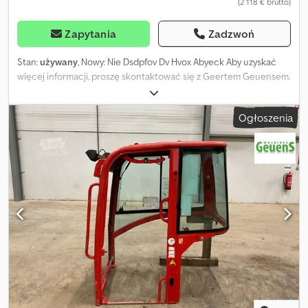
(2 118 € brutto)
Zapytania
Zadzwoń
Stan:
używany
, Nowy: Nie Dsdpfov Dv Hvox Abyeck Aby uzyskać
więcej informacji, proszę skontaktować się z Geertem Geuensem.
Ogłoszenia