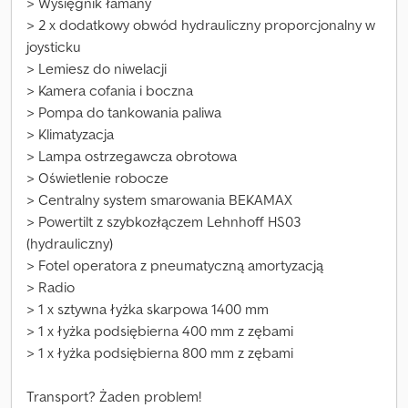
> Wysięgnik łamany
> 2 x dodatkowy obwód hydrauliczny proporcjonalny w
joysticku
> Lemiesz do niwelacji
> Kamera cofania i boczna
> Pompa do tankowania paliwa
> Klimatyzacja
> Lampa ostrzegawcza obrotowa
> Oświetlenie robocze
> Centralny system smarowania BEKAMAX
> Powertilt z szybkozłączem Lehnhoff HS03
(hydrauliczny)
> Fotel operatora z pneumatyczną amortyzacją
> Radio
> 1 x sztywna łyżka skarpowa 1400 mm
> 1 x łyżka podsiębierna 400 mm z zębami
> 1 x łyżka podsiębierna 800 mm z zębami
Transport? Żaden problem!