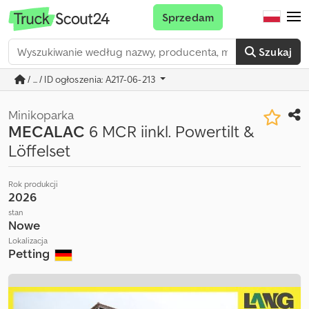
Sprzedam
Szukaj
/ ... / ID ogłoszenia: A217-06-213
Minikoparka
MECALAC
6 MCR iinkl. Powertilt &
Löffelset
Rok produkcji
2026
stan
Nowe
Lokalizacja
Petting