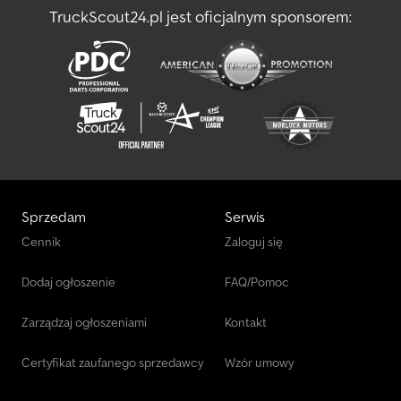
TruckScout24.pl jest oficjalnym sponsorem:
Sprzedam
Serwis
Cennik
Zaloguj się
Dodaj ogłoszenie
FAQ/Pomoc
Zarządzaj ogłoszeniami
Kontakt
Certyfikat zaufanego sprzedawcy
Wzór umowy