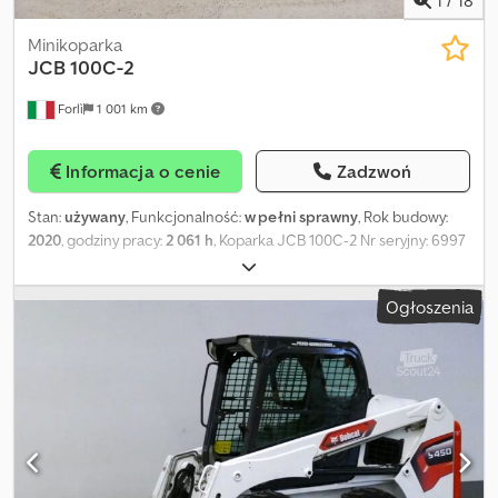
1
/
18
Minikoparka
JCB
100C-2
Forlì
1 001 km
Informacja o cenie
Zadzwoń
Stan:
używany
, Funkcjonalność:
w pełni sprawny
, Rok budowy:
2020
, godziny pracy:
2 061 h
, Koparka JCB 100C-2 Nr seryjny: 6997
Rok produkcji: 2020 Łyżka do kopania, lemiesz czołowy Układ
hydrauliczny Maksymalna wysokość wysypu: 5,490 m Maksymalna
Ogłoszenia
głębokość kopania: 4,940 m Crjdpfjy Sk Rkjx Akvjf Masa
eksploatacyjna: 9 700 kg Godziny pracy: 2061