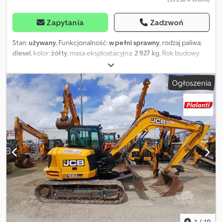
Zapytania
Zadzwoń
Stan:
używany
, Funkcjonalność:
w pełni sprawny
, rodzaj paliwa:
diesel
, kolor:
żółty
, masa eksploatacyjna:
2 927 kg
, Rok budowy:
2026
, godziny pracy:
300 h
, Wyposażenie:
dodatkowe reflektory,
gąsienice gumowe, kabina, klimatyzacja
, JCB 8029 CTS Rok
Ogłoszenia
produkcji 2021, 300 motogodzin, masa robocza 2927 kg.
Kompaktowa minikoparka z zamkniętą kabiną, klimatyzacją i
ogrzewaniem, sterowanie joystickiem, gumowe gąsienice.
Przednia lemiesz do niwelacji terenu, szybkozłącze, dodatkowe
przewody hydrauliczne pod młot wyburzeniowy, 1 regulowana
łyżka skarpowa z siłownikiem hydraulicznym, 2 łyżki do kopania.
Silnik PERKINS o mocy 24 KM. MASON TRUCKS Via Vicenza, 31
Vedelago (Treviso) Cedjyy U Sbspfx Akverf