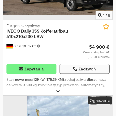
1
/
9
Furgon skrzyniowy
IVECO
Daily 35S Kofferaufbau
410x210x230 LBW
54 900 €
Seesen
617 km
Cena stała plus VAT
(65 331 € brutto)
Zapytania
Zadzwoń
Stan:
nowe
, moc:
129 kW (175,39 KM)
, rodzaj paliwa:
diesel
, masa
całkowita:
3 500 kg
, kolor:
biały
, typ przekładni:
automatyczny
,
liczba miejsc:
3
, długość przestrzeni ładunkowej:
4 100 mm
,
szerokość przestrzeni ładunkowej:
2 100 mm
, wysokość
Ogłoszenia
przestrzeni ładunkowej:
2 300 mm
, Wyposażenie:
ABS, centralny
zamek, elektroniczny program stabilizacji (ESP), filtr sadzy,
klimatyzacja, system nawigacji, windy załadunkowa
, IVECO Daily