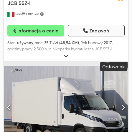
JCB
55Z-I
Forlì
1 001 km
Informacja o cenie
Zadzwoń
Stan:
używany
, moc:
35,7 kW (48,54 KM)
, Rok budowy:
2017
,
godziny pracy:
2 500 h
, Minikoparka hydrauliczna JCB 55Z-1
Gąsienice gumowe, lemiesz przedni; Układ hydrauliczny; Crsdexfk
Tpspfx Akvef Sterowanie serwo, klimatyzacja; Silnik Perkins, moc
Ogłoszenia
35,7 kW przy 2600 obr./min; Masa robocza 5428 kg; Około 2500
motogodzin; Rok produkcji 2017;