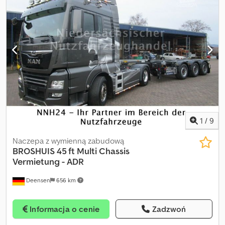
ładunku: 1 308 kg, ROPS/FOPS, przesuwny boczny okna,
REFLEKTORY ROBOCZE (przód), oświetlenie (tył), fotel
komfortowy, uchwyty transportowe i mocujące. Ogumienie: BKT
OPONY TERENOWE (10 x 16.5) – stan ok. 98% na wszystkich
kołach. Wymiary transportowe: długość ok. 3 172 mm (bez łyżki ok.
2 502 mm), szerokość (łyżka): 1 550 mm, wysokość: ok. 1 976 mm.
Cena netto eksportowa, sprzedaż w kraju + VAT. ∗∗∗
MOŻLIWOŚĆ FINANSOWANIA / TRANSPORT NA KORZYSTNYCH
WARUNKACH (NA CAŁYM ŚWIECIE) / PRZY EKSPORCIE DO
ZAPŁATY WYŁĄCZNIE KWOTA NETTO (!) ∗∗∗ © pb Crjdjw A
Rzwjpfx Akvsf
1
/
9
Naczepa z wymienną zabudową
BROSHUIS
45 ft Multi Chassis
Vermietung - ADR
Deensen
656 km
Informacja o cenie
Zadzwoń