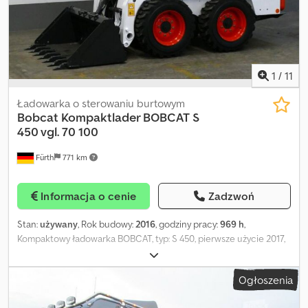
1
/
11
Ładowarka o sterowaniu burtowym
Bobcat
Kompaktlader BOBCAT S
450 vgl. 70 100
Fürth
771 km
Informacja o cenie
Zadzwoń
Stan:
używany
, Rok budowy:
2016
, godziny pracy:
969 h
,
Kompaktowy ładowarka BOBCAT, typ: S 450, pierwsze użycie 2017,
masa eksploatacyjna: 2 365 kg, silnik wysokoprężny KUBOTA 4-
cylindrowy (typ: V 2203 – 48,82 KM / 35,90 kW przy 2 800 obr./min),
Ogłoszenia
ŁYŻKA (szerokość: ok. 1 550 mm), SZYBKOWYMIENIACZ,
DODATKOWA HYDRAULIKA, wysokość wysypu: 3 558 mm, udźwig