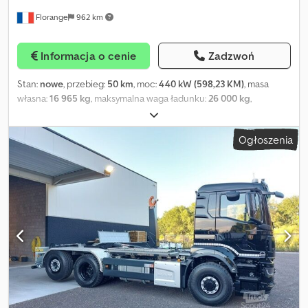
Florange
962 km
Informacja o cenie
Zadzwoń
Stan:
nowe
, przebieg:
50 km
, moc:
440 kW (598,23 KM)
, masa
własna:
16 965 kg
, maksymalna waga ładunku:
26 000 kg
,
konfiguracja osi:
3 osie
, rozstaw osi:
4 mm
, paliwo:
diesel
, typ
przekładni:
automatyczny
, klasa emisji:
Euro 6
, zawieszenie:
stal
,
Ogłoszenia
ładowność:
9 035 kg
, producent dźwigów:
HIAB
, Wyposażenie:
Bluetooth, centralny zamek, kamera cofania, klimatyzacja,
komputer pokładowy, lodówka, tempomat, żuraw
, • Wywrotka
KH KIPPER 11m3 z dwustronnym wyładunkiem • Skrzynia
paletyzowalna 5,20 x 2,41 x 0,90 • Podłoga HARDOX 6 mm • Burty 4
mm Csdpfx Amox E Sbke Tjrf • Uniwersalna klapa + 2 włazy •
Plandeka ręczna • Żuraw HIAB IX 158 B3 HIDUO • 3 hydrauliczne
przedłużenia • Rotator + chwytak do łyżki • Sterowanie radiowe •
1300 KG na 10,70M • Skrzynki narzędziowe • Hydrauliczna
przystawka mocy • Kamera cofania • Lampy ostrzegawcze LED •
Tylne światła LED • GPS • Podgrzewany fotel • Rozstaw osi 4300mm