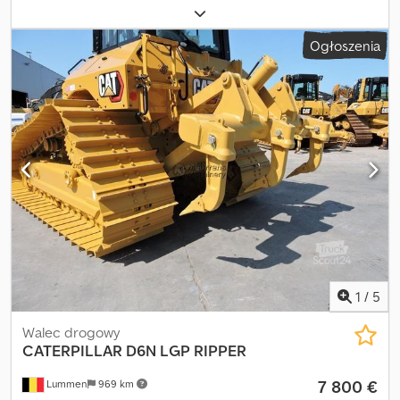
waga ładunku:
32 000 kg
, konfiguracja osi:
3 osie
, paliwo:
diesel
,
typ przekładni:
automatyczny
, klasa emisji:
Euro 6
, zawieszenie:
Ogłoszenia
stal
, ładowność:
16 230 kg
, Wyposażenie:
Bluetooth, centralny
zamek, kamera cofania, klimatyzacja, komputer pokładowy,
lodówka, tempomat
, • Dwóch-kiperowa przyczepa KH KIPPER o
pojemności 13 m³ • 2 klapy • Ręcznie obsługiwana plandeka •
Hydrauliczny podnośnik • Osłony • Kamera cofania • Hak
ROCKINGER • Pionowy układ wydechowy • Skrzynia narzędziowa •
Światła przeciwmgielne • Klimatyzacja • GPS Csdpfxozqhfaj Am
Tsrf • Podgrzewane siedzenie • Blokada mechanizmu
różnicowego • Lampy ostrzegawcze • Lodówka
1
/
5
Walec drogowy
CATERPILLAR
D6N LGP RIPPER
7 800 €
Lummen
969 km