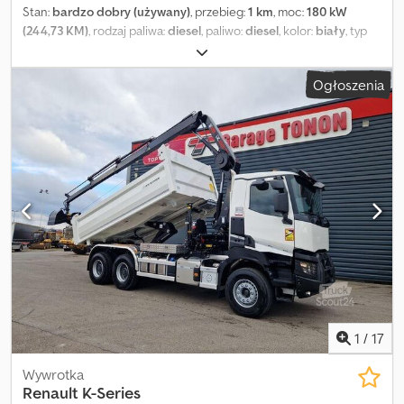
Stan:
bardzo dobry (używany)
, przebieg:
1 km
, moc:
180 kW
(244,73 KM)
, rodzaj paliwa:
diesel
, paliwo:
diesel
, kolor:
biały
, typ
przekładni:
automatyczny
, liczba miejsc:
6
, Rok budowy:
2026
,
Liczba drzwi: 4 Kabina: podwójna Klasa emisji spalin: Euro 0 Stan
Ogłoszenia
techniczny: bardzo dobry Stan wizualny: bardzo dobry
Uszkodzenia: brak Cedpfxszli Eqj Am Tsrf Gwarancja: brak Cena:
na zapytanie Podatek VAT/podatek od wartości dodanej: podatek
VAT odliczalny
1
/
17
Wywrotka
Renault
K-Series