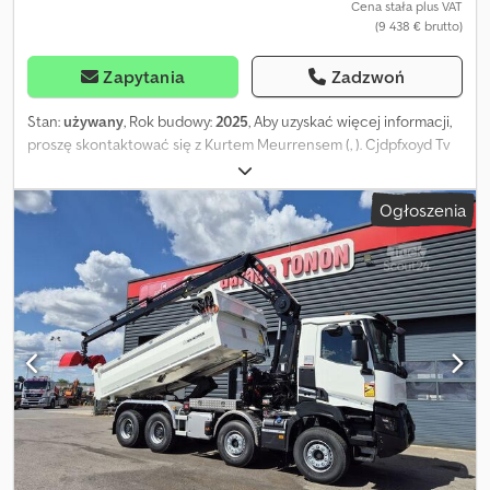
Cena stała plus VAT
(9 438 € brutto)
Zapytania
Zadzwoń
Stan:
używany
, Rok budowy:
2025
, Aby uzyskać więcej informacji,
proszę skontaktować się z Kurtem Meurrensem (, ). Cjdpfxoyd Tv
Ej Am Terf
Ogłoszenia