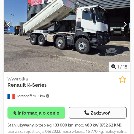
1
/
18
Wywrotka
Renault
K-Series
Florange
963 km
Informacja o cenie
Zadzwoń
Stan:
używany
, przebieg:
133 000 km
, moc:
480 kW (652,62 KM)
,
pierwsza rejestracja:
06/2022
, masa własna:
15 770 kg
, maksymalna