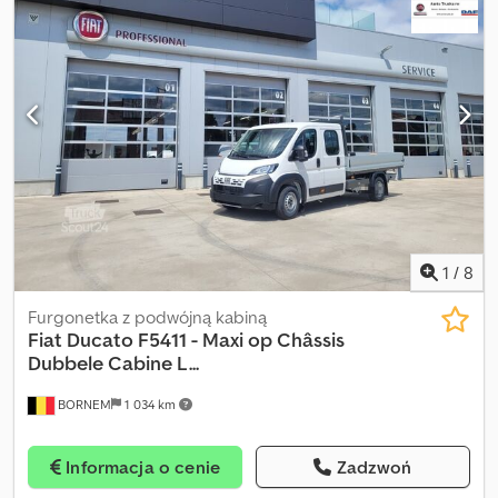
pokładowy, tempomat
, • Wysuwane ramię HIAB 26T • Zaczep
ROCKINGER • Tylne złącza hydrauliczne • Zbiornik hydrauliczny
(BAE) • Retarder Optibrake • Kamera cofania • GPS • Klimatyzacja •
Bluetooth • Lampy ostrzegawcze • Tempomat i ogranicznik
prędkości • Skrzynka narzędziowa • Pionowy wydech • Tylna szyba
kabiny • Licznik motogodzin Crjdpszcg Rajfx Am Tsf • Tylne światła
LED • Rozstaw osi 5600 mm • Skrzynia ładunkowa min. 6,50 m •
Skrzynia ładunkowa max. 8,00 m
1
/
8
Furgonetka z podwójną kabiną
Fiat
Ducato F5411 - Maxi op Châssis
Dubbele Cabine L...
BORNEM
1 034 km
Informacja o cenie
Zadzwoń