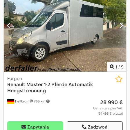
1
/
9
Furgon
Renault
Master 1-2 Pferde Automatik
Hengsttrennung
28 990 €
Heilbronn
766 km
Cena stała plus VAT
(34 498 € brutto)
Zapytania
Zadzwoń