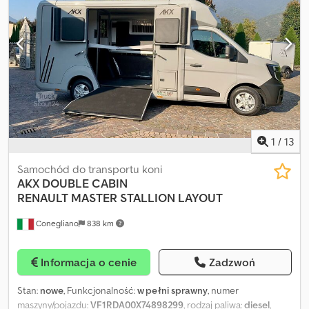
Uwagi = Stan Po remoncie: × = Dalsze informacje = Informacje
ogólne Liczba drzwi: 2 Numer rejestracyjny: 2DTT649 Informacje
techniczne Liczba cylindrów: 4 Pojemność silnika: 2 179 cm³ Oś
przednia: Maks. nacisk na oś: 1 520 kg; Skrętna Oś tylna: Bliźniacze
koła; Maks. nacisk na oś: 920 kg Marka silnika: PEUGEOT Wagi
Masa własna: 2 440 kg Ładowność: 1 060 kg Dopuszczalna masa
całkowita: 3 500 kg Funkcjonalność Marka zabudowy: EQUI-TREK
SONIC EXCEL Stan Stan techniczny: bardzo dobry Stan wizualny:
bardzo dobry Uszkodzenia: brak
1
/
13
Samochód do transportu koni
AKX DOUBLE CABIN
RENAULT
MASTER STALLION LAYOUT
Conegliano
838 km
Informacja o cenie
Zadzwoń
Stan:
nowe
, Funkcjonalność:
w pełni sprawny
, numer
maszyny/pojazdu:
VF1RDA00X74898299
, rodzaj paliwa:
diesel
,