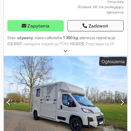
Cena stała
(Podatek VAT nie podlegający
zgłoszeniu)
Zapytania
Zadzwoń
Stan:
używany
, masa całkowita:
1 300 kg
, pierwsza rejestracja:
03/2007
, następna inspekcja (TÜV):
10/2025
, Przyczepa na 1,5
konia firmy Blomert. Sprzedaż wyłącznie na eksport! Lokalizacja:
Im Erlenkamp 15 Stała oferta ok. 25 używanych przyczep na
Ogłoszenia
sprzedaż. Credpfx Asxn Hirspysf