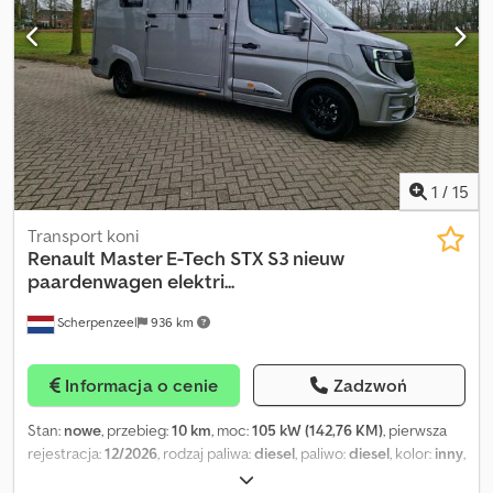
Klimatyzacja - Aluminiowe felgi = Dalsze informacje = Crjdpfx
Apeymnp Eoyof Rok modelowy: 2026 Marka zabudowy: AKX Cena:
Na zapytanie
1
/
15
Transport koni
Renault
Master E-Tech STX S3 nieuw
paardenwagen elektri...
Scherpenzeel
936 km
Informacja o cenie
Zadzwoń
Stan:
nowe
, przebieg:
10 km
, moc:
105 kW (142,76 KM)
, pierwsza
rejestracja:
12/2026
, rodzaj paliwa:
diesel
, paliwo:
diesel
, kolor:
inny
,
typ przekładni:
automatyczny
, liczba biegów:
6
, liczba miejsc:
3
,