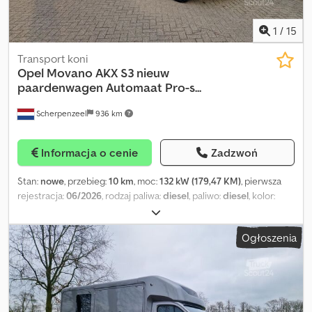
1
/
15
Transport koni
Opel
Movano AKX S3 nieuw
paardenwagen Automaat Pro-s...
Scherpenzeel
936 km
Informacja o cenie
Zadzwoń
Stan:
nowe
, przebieg:
10 km
, moc:
132 kW (179,47 KM)
, pierwsza
rejestracja:
06/2026
, rodzaj paliwa:
diesel
, paliwo:
diesel
, kolor:
inny
, typ przekładni:
automatyczny
, liczba biegów:
6
, liczba miejsc:
3
, długość przestrzeni ładunkowej:
6 300 mm
, szerokość
Ogłoszenia
przestrzeni ładunkowej:
2 100 mm
, wysokość przestrzeni
ładunkowej:
3 000 mm
, Rok budowy:
2026
, Wyposażenie:
elektryczne sterowanie szybami, klimatyzacja, lusterko
elektryczne, system nawigacji, tempomat, zaczep do
przyczepy
, = Dalsze opcje i wyposażenie = - Tylne drzwi -