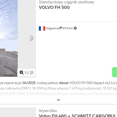
Standardowy ciągnik siodłowy
VOLVO
FH 500
Haguenau
875 km
1
/
21
sza rejestracja:
04/2025
, rodzaj paliwa:
diesel
, VOLVO FH 500 Napęd: 4x2 Lic
a całkowita (DMC): 18 000 kg Masa własna: 7 479 kg Ładowność: 10 521 kg
: 26.03.2025 ORAZ 23.04.2025 Skrzynia biegów: automatyczna Zawieszenie pr
 2 - opony: 315/80R 22.5 Przełożenie mostu napędowego (i): 2,64:1 Hamule
ażenia osi, manometr ciśnienia doładowania Felgi stalowe Zbiornik AdBlue
 dachową Tylne światła LED Tylne reflektory robocze LED na podwoziu H
Wywrotka
Volvo
FH 460 + SCHMITZ CARGOBUL
paliwa lewa strona: 510 l Gniazdo przyczepy 24 V, 7 pinów Codsx Syt Uepfx