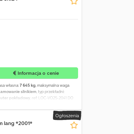
matyczny klakson kabinowy Kabina FH
ostrzegawczą Reflektory LED Osłona
m nawigacji Czujnik deszczu Kamera cofania
pialnych: 1 Przygotowanie pod CB radio
nica Podgrzewany fotel kierowcy
Informacja o cenie
asa własna:
7 645 kg
, maksymalna waga
amowanie silnikiem
, typ przekładni:
puter pokładowy
, ref: LOC-VO25-2041 DO
u: krótkoterminowy / długoterminowy
o kontakt w celu uzyskania wyceny wynajmu
Ogłoszenia
y Układ osi: 4x2 Rodzaj paliwa: diesel
m lang *2001*
e ciągnika: – Hamulec silnikowy Volvo –
 EBS NACZEPA-WYWROTKA TYŁ SCHMITZ