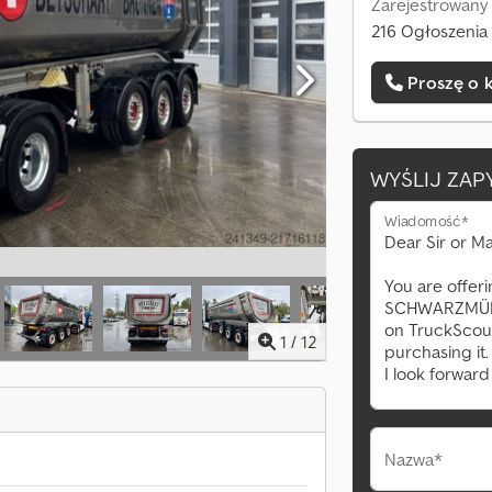
Zarejestrowany
216 Ogłoszenia 
Proszę o 
WYŚLIJ ZAP
Wiadomość*
1
/
12
Nazwa*