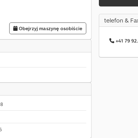
telefon & Fa
Obejrzyj maszynę osobiście
+41 79 92.
18
6