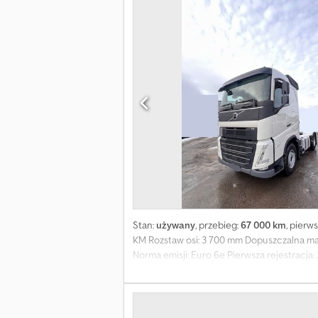
Stan:
używany
, przebieg:
67 000 km
, pierw
KM Rozstaw osi: 3 700 mm Dopuszczalna mas
Norma emisji: Euro 6e Pierwsza rejestracja
pneumatyczne Oś 1 - opony: 385/65R 22.5 Oś
odbioru mocy) przy skrzyni biegów System w
dachowe Przygotowanie pod belkę świetlną
kabiny Błotniki z PVC Pojemność zbiornika 