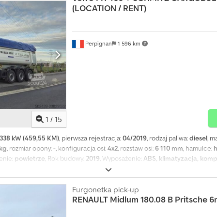
(LOCATION / RENT)
bilizacji (ESP) LED światła skrętu Manualny szyberdach/wentylacja Pneu
nie pneumatyczne LED światła przeciwmgielne Przygotowanie pod lampę 
Asystent skrętu Interfejs FMS Czujnik światła Asystent koncentracji Syste
hu Cyfrowy kokpit Tempomat Tempomat adaptacyjny (ACC) Liczba miejsc sy
Perpignan
1 596 km
atyczna Fotel kierowcy komfortowy, pneumatyczny Wielofunkcyjna kierow
eczna kierowcy Radio cyfrowe System multimedialny Lodówka
1
/
15
338 kW (459,55 KM)
, pierwsza rejestracja:
04/2019
, rodzaj paliwa:
diesel
, m
 kg
, rozmiar opony:
-
, konfiguracja osi:
4x2
, rozstaw osi:
6 110 mm
, hamulce:
h
zenie:
powietrze
, Rok budowy:
2019
, Wyposażenie:
ABS, klimatyzacja, kom
a – VOLVO FH 460 (2021) + SCHMITZ CARGOBULL SKI24 (2024) Typ wynajm
 roboty publiczne, transport materiałów sypkich i budowlanych Prosimy 
O Model: FH 460 Rok produkcji: 2021 Przebieg: 626 708 km Kolor: czerwon
Furgonetka pick-up
RENAULT
Midlum 180.08 B Pritsche 6
omatyzowana I-Shift Stan: bardzo dobry, regularnie serwisowany Wyposażeni
abina FH – Tylne zawieszenie pneumatyczne – System hamulcowy ABS /