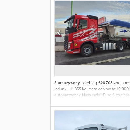
hamulcowy (EBS) Elektroniczny program sta
dalekobieżna Mocowanie kabiny, zawiesze
przeciwsłoneczna Przedni zderzak stalowy 
Czujniki parkowania tył Asystent pasa ruc
System głośnomówiący Klimatyzacja autom
Ogrzewanie postojowe Osłona przeciwsłon
Stan:
używany
, przebieg:
626 708 km
, moc:
ładunku:
11 355 kg
, masa całkowita:
19 000
automatyczny
, klasa emisji:
Euro 6
, zawies
WYNAJĘCIA: Zestaw drogowy wywrotka tyln
Dostępność: natychmiastowa Zastosowanie:
CIĄGNIK SIODŁOWY VOLVO FH 460 Marka: VOLV
Norma spalin: Euro 6 Skrzynia biegów: zaut
Tempomat – Klimatyzacja – Komfortowa k