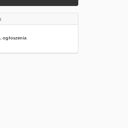
x
.. ogłoszenia