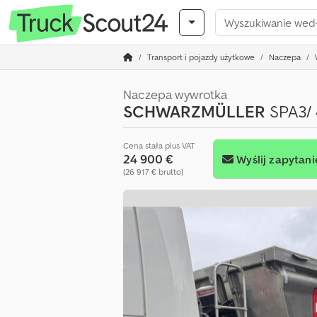
Transport i pojazdy użytkowe
Naczepa
Naczepa wywrotka
SCHWARZMÜLLER
SPA3/ 
Cena stała plus VAT
24 900 €
Wyślij zapytani
(26 917 € brutto)