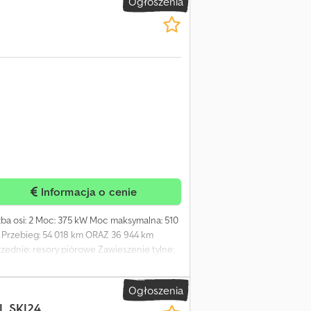
Ogłoszenia
Informacja o cenie
zba osi: 2 Moc: 375 kW Moc maksymalna: 510
 Przebieg: 54 018 km ORAZ 36 944 km
zednie: resory piórowe Zawieszenie tylne:
c silnikowy Volvo+ (VEB+) PTO (przystawka
 90 l - prawa strona Reflektory robocze
Ogłoszenia
ydraulika wywrotu Mechaniczny wywrotnik
L SKI24
 Ankerf System ABS Elektroniczny układ