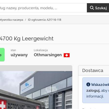
Szukaj
Wywrotka naczepa
ID ogłoszenia: A217-16-118
4700 Kg Leergewicht
stan
Lokalizacja
używany
Othmarsingen
e
Dostawca
Wskazów
zaloguj,
aby 
informacji.