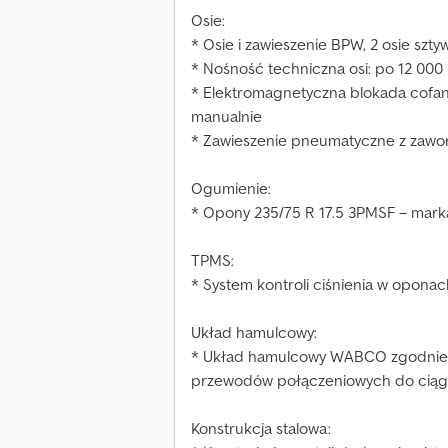
Osie:
* Osie i zawieszenie BPW, 2 osie szty
* Nośność techniczna osi: po 12 000
* Elektromagnetyczna blokada cofa
manualnie
* Zawieszenie pneumatyczne z zawo
Ogumienie:
* Opony 235/75 R 17.5 3PMSF – mar
TPMS:
* System kontroli ciśnienia w opona
Układ hamulcowy:
* Układ hamulcowy WABCO zgodnie z
przewodów połączeniowych do ciąg
Konstrukcja stalowa: