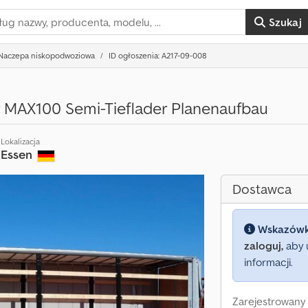
Szukaj
Naczepa niskopodwoziowa
ID ogłoszenia: A217-09-008
r MAX100 Semi-Tieflader Planenaufbau
Lokalizacja
Essen
Dostawca
Wskazów
zaloguj,
aby 
informacji.
Zarejestrowany