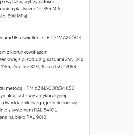
ej o wysokiej wytrzymałości
ranica plastyczności 355 MPa),
ści 690 MPa)
ormami UE, oświetlenie LED 24V ASPÖCK-
zem z kierunkowskazem
eniowej z przodu, z gniazdami 24N, 24S
-1185, 24S ISO-3731, 15-pin ISO-12098
jazdu metodą HRM z ZINACOREM 850
ymalnej ochrony antykorozyjnej
ru dwuskładnikowego, jednokolorowy
dnie z systemem RAL 841GL
wana na biało RAL 9010