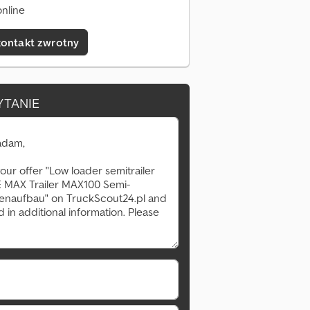
nline
kontakt zwrotny
YTANIE