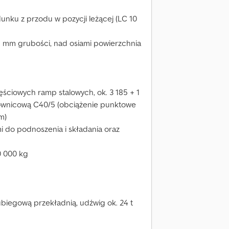
unku z przodu w pozycji leżącej (LC 10
8 mm grubości, nad osiami powierzchnia
ciowych ramp stalowych, ok. 3 185 + 1
townicową C40/5 (obciążenie punktowe
m)
 do podnoszenia i składania oraz
0 000 kg
iegową przekładnią, udźwig ok. 24 t