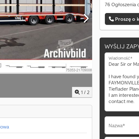
76 Ogłoszenia o
Proszę o 
WYŚLIJ ZAP
Wiadomość*
1
/
2
Nazwa*
iowa