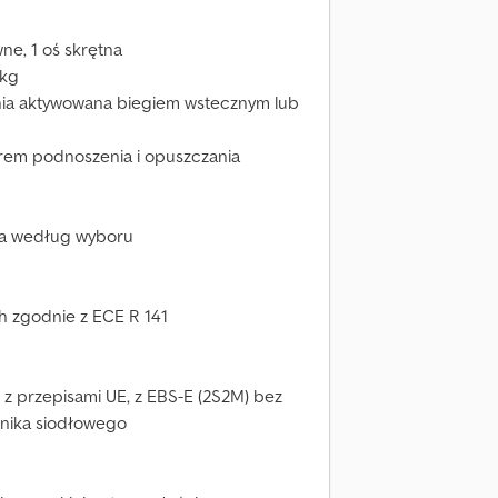
wne, 1 oś skrętna
 kg
nia aktywowana biegiem wstecznym lub
rem podnoszenia i opuszczania
ka według wyboru
ch zgodnie z ECE R 141
 przepisami UE, z EBS-E (2S2M) bez
nika siodłowego