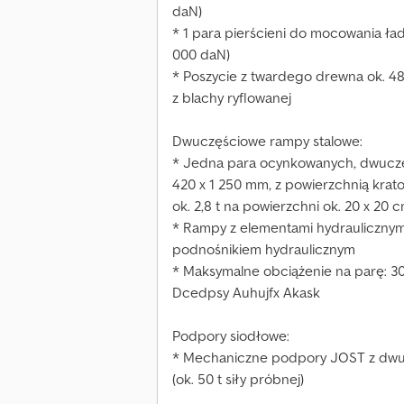
daN)
* 1 para pierścieni do mocowania ład
000 daN)
* Poszycie z twardego drewna ok. 4
z blachy ryflowanej
Dwuczęściowe rampy stalowe:
* Jedna para ocynkowanych, dwuczęś
420 x 1 250 mm, z powierzchnią kra
ok. 2,8 t na powierzchni ok. 20 x 20 c
* Rampy z elementami hydraulicznymi
podnośnikiem hydraulicznym
* Maksymalne obciążenie na parę: 3
Dcedpsy Auhujfx Akask
Podpory siodłowe:
* Mechaniczne podpory JOST z dwub
(ok. 50 t siły próbnej)