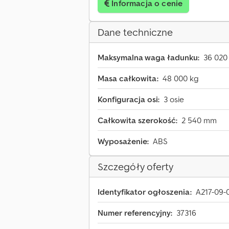
Informacja o cenie
Dane techniczne
Maksymalna waga ładunku:
36 020
Masa całkowita:
48 000 kg
Konfiguracja osi:
3 osie
Całkowita szerokość:
2 540 mm
Wyposażenie:
ABS
Szczegóły oferty
Identyfikator ogłoszenia:
A217-09-
Numer referencyjny:
37316