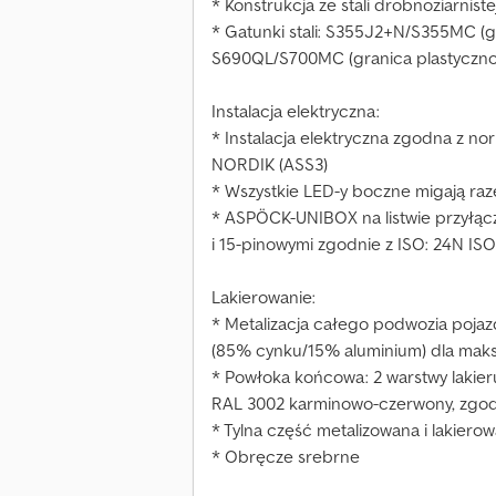
* Konstrukcja ze stali drobnoziarnist
* Gatunki stali: S355J2+N/S355MC (g
S690QL/S700MC (granica plastyczno
Instalacja elektryczna:
* Instalacja elektryczna zgodna z n
NORDIK (ASS3)
* Wszystkie LED-y boczne migają ra
* ASPÖCK-UNIBOX na listwie przyłącz
i 15-pinowymi zgodnie z ISO: 24N ISO
Lakierowanie:
* Metalizacja całego podwozia po
(85% cynku/15% aluminium) dla maks
* Powłoka końcowa: 2 warstwy lakie
RAL 3002 karminowo-czerwony, zgo
* Tylna część metalizowana i lakiero
* Obręcze srebrne