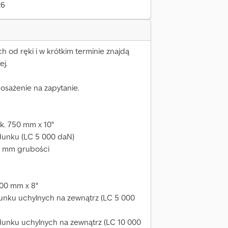
26
 od ręki i w krótkim terminie znajdą
ej.
osażenie na zapytanie.
ok. 750 mm x 10°
dunku (LC 5 000 daN)
0 mm grubości
000 mm x 8°
dunku uchylnych na zewnątrz (LC 5 000
dunku uchylnych na zewnątrz (LC 10 000