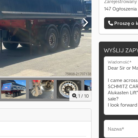
Zarejestrowany
147 Ogłoszenia 
Proszę o 
WYŚLIJ ZAP
Wiadomość*
1
/
10
Nazwa*