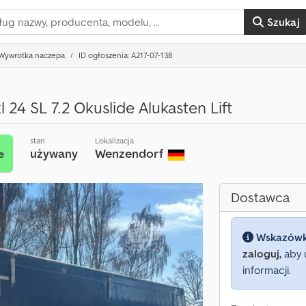
Szukaj
Wywrotka naczepa
ID ogłoszenia: A217-07-138
l 24 SL 7.2 Okuslide Alukasten Lift
stan
Lokalizacja
używany
Wenzendorf
e
Dostawca
Wskazów
zaloguj,
aby 
informacji.