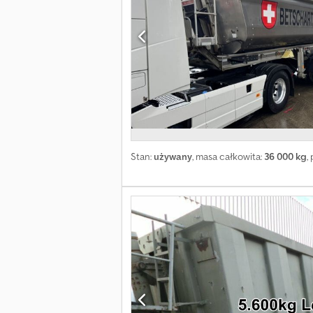
pneumatyczny Szyberdach Retarder hydrau
Pojemność skokowa: 12 777 cm³ Poziom hał
Stan:
używany
, masa całkowita:
36 000 kg
,