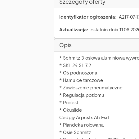
Szczegóły oferty
Identyfikator ogłoszenia:
A217-07-1
Aktualizacja:
ostatnio dnia 11.06.202
Opis
* Schmitz 3-osiowa aluminiowa wywro
* SKL 24 SL 7.2
* Oś podnoszona
* Hamulce tarczowe
* Zawieszenie pneumatyczne
* Regulacja poziomu
* Podest
* Okuslide
Cedpjy Arpcsfx Ah Esrf
* Plandeka rolowana
* Osie Schmitz