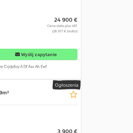
 Moc: 338kW Moc fiskalna: 34 KM
24 900 €
Cena stała plus VAT
(26 917 € brutto)
Wyślij zapytanie
we Crjdpfoy A Df Asx Ah Eef
Ogłoszenia
19m³
3 900 €