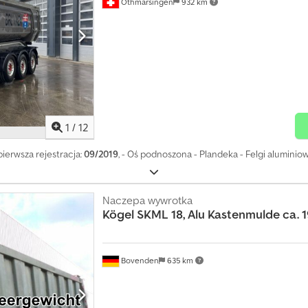
Othmarsingen
932 km
liczny Hamulec silnikowy Moc: 460 KM DIN Numer seryjny: YV2RTY0A9KB90
asu na postoju: 90 dB
1
/
12
 pierwsza rejestracja:
09/2019
, - Oś podnoszona - Plandeka - Felgi aluminio
Naczepa wywrotka
Kögel
SKML 18, Alu Kastenmulde ca. 
Bovenden
635 km