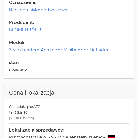
Oznaczenie:
Naczepa niskopodwoziowa
Producent:
BLOMENRÖHR
Model:
3,5 to Tandem-Anhänger Minibagger Tieflader
stan:
używany
Cena i lokalizacja
Cena stała plus VAT
5 034 €
(5 990 € brutto)
Lokalizacja sprzedawcy:
Maybachstraße 4, 74632 Neuenstein, Niemcy