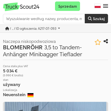
Sprzedam
Szukaj
/ ... / ID ogłoszenia: A217-07-093
Naczepa niskopodwoziowa
BLOMENRÖHR
3,5 to Tandem-
Anhänger Minibagger Tieflader
Cena stała plus VAT
5 034 €
(5 990 € brutto)
stan
używany
Lokalizacja
Neuenstein