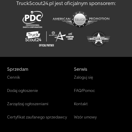
TruckScout24.pl jest oficjalnym sponsorem:
Sprzedam
Serwis
Cennik
Zaloguj się
Dodaj ogłoszenie
FAQ/Pomoc
Zarządzaj ogłoszeniami
Kontakt
Certyfikat zaufanego sprzedawcy
Wzór umowy