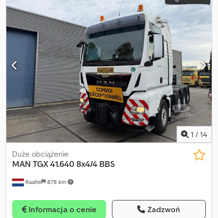
385/65R22.5
, kabin kierowcy:
inny
, klasa emisji:
brak
, Wyposażenie:
ABS, hamulec pneumatyczny
, Usługa rejestracji, przegląd
techniczny/HU/SP/UVV, transport do portu Języki: niemiecki,
rosyjski, angielski, arabski Kolor: szaro-czarny Wyposażenie
dodatkowe: ABS, obrotnica, hamulce pneumatyczne, EBS,
zawieszenie pneumatyczne, cena na zapytanie (Mobile), hamulce
tarczowe, zawieszenie: pneumatyczne, ładowność (kg): 15 490 Typ
nadwozia: 5x standardowa laweta, rocznik 2016, osie SAF, stan:
gotowy do jazdy, spiętrzone. Cjdpfxsww D Dno Aagorf HSN/TSN:
Zastrzega się możliwość pomyłek.
1
/
14
Duże obciążenie
MAN
TGX 41.640 8x4/4 BBS
Raalte
878 km
Informacja o cenie
Zadzwoń