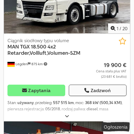
1
/
20
Ciągnik siodłowy typu volume
MAN
TGX 18.500 4x2
Retarder,Vollluft,Volumen-SZM
19 900 €
Legden
875 km
Cena stała plus VAT
(23 681 € brutto)
Zapytania
Zadzwoń
Stan:
używany
, przebieg:
557 515 km
, moc:
368 kW (500,34 KM)
,
pierwsza rejestracja:
05/2018
, rodzaj paliwa:
diesel
, masa
całkowita:
18 000 kg
, konfiguracja osi:
2 osie
, następna inspekcja
(TÜV):
11/2024
, hamulce:
retarder
, kolor:
biały
, typ przekładni:
Ogłoszenia
automatyczny
, klasa emisji:
Euro 6
, Wyposażenie:
ABS,
klimatyzacja, ogrzewanie postojowe
, MAN TGX 18.500 4x2 LLS-U