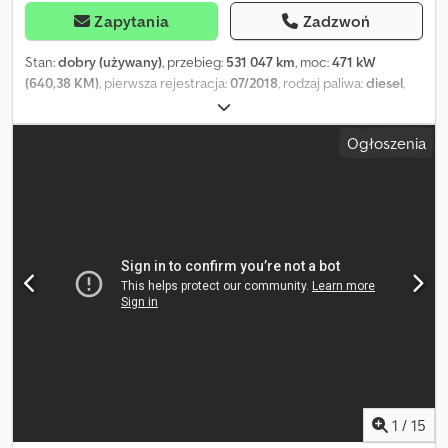
Zapytania
Zadzwoń
Stan:
dobry (używany)
, przebieg:
531 047 km
, moc:
471 kW
(640,38 KM)
, pierwsza rejestracja:
07/2018
, rodzaj paliwa:
diesel
,
rozmiar opony:
385/55R22.5
, konfiguracja osi:
6x2
, rozstaw osi:
4 800 mm
, paliwo:
diesel
, hamulce:
retarder
, kolor:
zielony
, kabin
Ogłoszenia
kierowcy:
kabina sypialna
, typ przekładni:
automatyczny
, klasa
emisji:
Euro 6
, zawieszenie:
powietrze
, dopuszczalne obciążenie
osi (oś 1):
8 500 kg
, dopuszczalne obciążenie osi (oś 2):
12 000 kg
,
dopuszczalne obciążenie osi (oś 3):
8 000 kg
, Rok budowy:
2018
,
Wyposażenie:
ABS, AdBlue, Bluetooth, blokada mechanizmu
różnicowego, klimatyzacja, komputer pokładowy, ogrzewanie
postojowe, retarder, spojler, system nawigacji, tempomat,
zaczep do przyczepy
, = Dodatkowe opcje i wyposażenie = -
Aluminiowy zbiornik paliwa - Spojler dachowy - Blokada
mechanizmu różnicowego - Światła drogowe - Intarder -
Klimatyzacja - Skórzana tapicerka - Skórzane siedzenia -
Zawieszenie pneumatyczne - Fotele pneumatyczne - Klakson
pneumatyczny - Kamera cofania - Osłona przeciwsłoneczna -
Ogrzewanie postojowe Crodpfszf Ikxox Aagsf - Skrzynka
1
/
15
narzędziowa - Uchwyt holowniczy = Dalsze informacje =