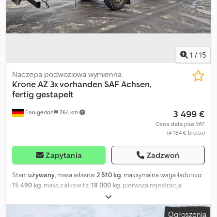
1
/
15
Naczepa podwoziowa wymienna
Krone
AZ 3x vorhanden SAF Achsen,
fertig gestapelt
3 499 €
Ennigerloh
764 km
Cena stała plus VAT
(4 164 € brutto)
Zapytania
Zadzwoń
Stan:
używany
, masa własna:
2 510 kg
, maksymalna waga ładunku:
15 490 kg
, masa całkowita:
18 000 kg
, pierwsza rejestracja:
02/2016
, następna inspekcja (TÜV):
02/2017
, zawieszenie:
powietrze
, rozmiar opony:
385/65R22.5
, kolor:
inny
, typ przekładni:
Ogłoszenia
inny
, rozmiar przedniej opony:
385/65R22.5
, rozmiar tylnej opony: