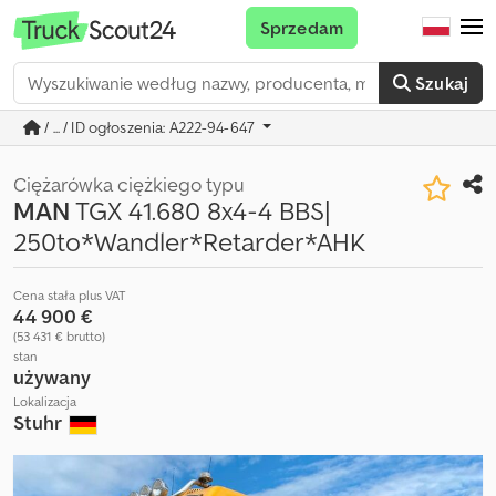
Sprzedam
Szukaj
/ ... / ID ogłoszenia: A222-94-647
Ciężarówka ciężkiego typu
MAN
TGX 41.680 8x4-4 BBS|
250to*Wandler*Retarder*AHK
Cena stała plus VAT
44 900 €
(53 431 € brutto)
stan
używany
Lokalizacja
Stuhr