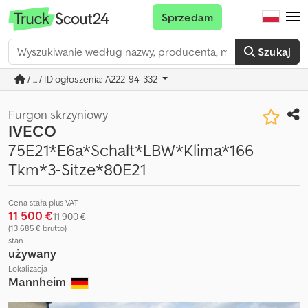
Sprzedam
Szukaj
/ ... / ID ogłoszenia: A222-94-332
Furgon skrzyniowy
IVECO
75E21*E6a*Schalt*LBW*Klima*166
Tkm*3-Sitze*80E21
Cena stała plus VAT
11 500 €
11 900 €
(13 685 € brutto)
stan
używany
Lokalizacja
Mannheim