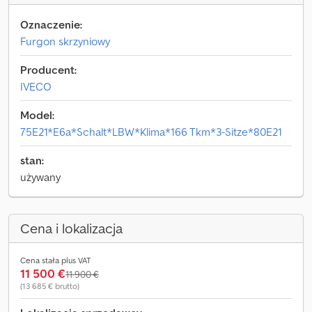
Oznaczenie:
Furgon skrzyniowy
Producent:
IVECO
Model:
75E21*E6a*Schalt*LBW*Klima*166 Tkm*3-Sitze*80E21
stan:
używany
Cena i lokalizacja
Cena stała plus VAT
11 500 €
11 900 €
(13 685 € brutto)