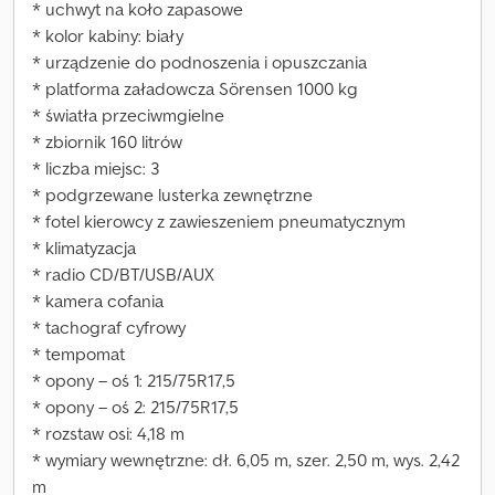
* uchwyt na koło zapasowe
* kolor kabiny: biały
* urządzenie do podnoszenia i opuszczania
* platforma załadowcza Sörensen 1000 kg
* światła przeciwmgielne
* zbiornik 160 litrów
* liczba miejsc: 3
* podgrzewane lusterka zewnętrzne
* fotel kierowcy z zawieszeniem pneumatycznym
* klimatyzacja
* radio CD/BT/USB/AUX
* kamera cofania
* tachograf cyfrowy
* tempomat
* opony – oś 1: 215/75R17,5
* opony – oś 2: 215/75R17,5
* rozstaw osi: 4,18 m
* wymiary wewnętrzne: dł. 6,05 m, szer. 2,50 m, wys. 2,42
m