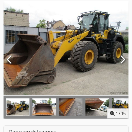
1
/
15
Dane podstawowe