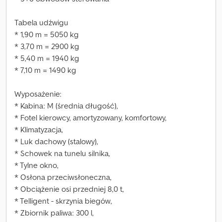
Tabela udźwigu
* 1,90 m = 5050 kg
* 3,70 m = 2900 kg
* 5,40 m = 1940 kg
* 7,10 m = 1490 kg
Wyposażenie:
* Kabina: M (średnia długość),
* Fotel kierowcy, amortyzowany, komfortowy,
* Klimatyzacja,
* Luk dachowy (stalowy),
* Schowek na tunelu silnika,
* Tylne okno,
* Osłona przeciwsłoneczna,
* Obciążenie osi przedniej 8,0 t,
* Telligent - skrzynia biegów,
* Zbiornik paliwa: 300 l,