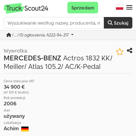
Sprzedam
Szukaj
/ ... / ID ogłoszenia: A222-94-217
Wywrotka
MERCEDES-BENZ
Actros 1832 KK/
Meiller/ Atlas 105.2/ AC/K-Pedal
Cena stała plus VAT
34 900 €
(41 531 € brutto)
Rok produkcji
2006
stan
używany
Lokalizacja
Achim