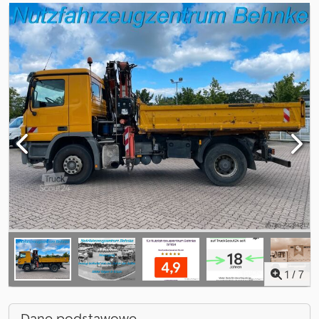
1
/
7
Dane podstawowe