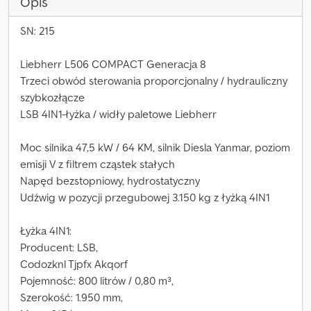
Opis
SN: 215
Liebherr L506 COMPACT Generacja 8
Trzeci obwód sterowania proporcjonalny / hydrauliczny
szybkozłącze
LSB 4IN1-łyżka / widły paletowe Liebherr
Moc silnika 47,5 kW / 64 KM, silnik Diesla Yanmar, poziom
emisji V z filtrem cząstek stałych
Napęd bezstopniowy, hydrostatyczny
Udźwig w pozycji przegubowej 3.150 kg z łyżką 4IN1
Łyżka 4IN1:
Producent: LSB,
Codozknl Tjpfx Akqorf
Pojemność: 800 litrów / 0,80 m³,
Szerokość: 1.950 mm,