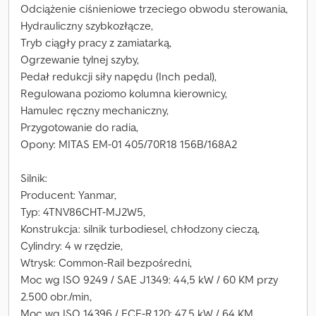
Odciążenie ciśnieniowe trzeciego obwodu sterowania,
Hydrauliczny szybkozłącze,
Tryb ciągły pracy z zamiatarką,
Ogrzewanie tylnej szyby,
Pedał redukcji siły napędu (Inch pedal),
Regulowana poziomo kolumna kierownicy,
Hamulec ręczny mechaniczny,
Przygotowanie do radia,
Opony: MITAS EM-01 405/70R18 156B/168A2
Silnik:
Producent: Yanmar,
Typ: 4TNV86CHT-MJ2W5,
Konstrukcja: silnik turbodiesel, chłodzony cieczą,
Cylindry: 4 w rzędzie,
Wtrysk: Common-Rail bezpośredni,
Moc wg ISO 9249 / SAE J1349: 44,5 kW / 60 KM przy
2.500 obr./min,
Moc wg ISO 14396 / ECE-R.120: 47,5 kW / 64 KM,