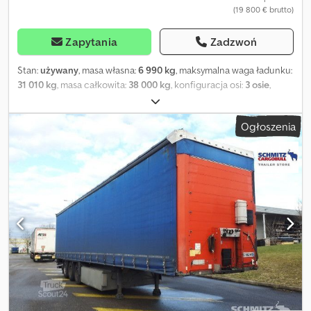
(19 800 € brutto)
Ci osobistych porad. Cedpfxoyp Nxto Ap Ierf
Zapytania
Zadzwoń
Stan:
używany
, masa własna:
6 990 kg
, maksymalna waga ładunku:
31 010 kg
, masa całkowita:
38 000 kg
, konfiguracja osi:
3 osie
,
pierwsza rejestracja:
01/2016
, następna inspekcja (TÜV):
03/2024
,
długość przestrzeni ładunkowej:
13 620 mm
, szerokość
Ogłoszenia
przestrzeni ładunkowej:
2 480 mm
, wysokość przestrzeni
ładunkowej:
2 830 mm
, objętość przestrzeni ładunkowej:
92 m³
,
zawieszenie:
powietrze
, rozmiar opony:
385/65 R22,5
, kolor:
niebieski
, Rok budowy:
2016
, Wyposażenie:
ABS, windy
załadunkowa
, Masa własna: 6990 kg, dopuszczalna masa
całkowita: 38000 kg, mocowanie ładunku z certyfikatem,
przestrzeń ładunkowa (długość x szerokość x wysokość): 13 620
mm x 2480 mm x 2830 mm, rozmiar opony: 385/65 R22,5, certyfikat
DIN EN 12642 (kod XL), pojemność przestrzeni ładunkowej: 92 m³,
pierwsza oś: , druga oś: , trzecia oś: , zawieszenie pneumatyczne,
system zapobiegający przesuwaniu się ładunku, podnoszona oś
przednia i tylna, skrzynia na palety, klapa tylna, elektroniczny
system hamulcowy EBS, uchwyt na gaśnicę, skrzynka narzędzi,