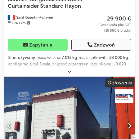
Curtainsider Standard Hayon
29 900 €
Saint Quentin-Fallavier
1 240 km
Cena stała plus VAT
(35 880 € brutto)
Zapytania
Zadzwoń
Stan:
używany
, masa własna:
7 012 kg
, masa całkowita:
38 000 kg
,
konfiguracja osi:
3 osie
, długość przestrzeni ładunkowej:
13 620
mm
, szerokość przestrzeni ładunkowej:
2 480 mm
, wysokość
przestrzeni ładunkowej:
2 780 mm
, objętość przestrzeni
Ogłoszenia
ładunkowej:
93 m³
, zawieszenie:
powietrze
, rozmiar opony:
385/65
R22,5
, kolor:
czerwony
, Rok budowy:
2025
, typ przekładni:
mechaniczny
, Wyposażenie:
ABS, windy załadunkowa
, Masa
własna: 7012 kg, dopuszczalna masa całkowita: 38000 kg,
mocowanie ładunku z certyfikatem, przestrzeń ładunkowa
(długość x szerokość x wysokość): 13 620 mm x 2480 mm x 2780
mm, rozmiar opony: 385/65 R22.5, certyfikat DIN EN 12642 (kod XL),
objętość przestrzeni ładunkowej: 93 m³, oś 1: , oś 2: , oś 3: ,
zawieszenie pneumatyczne, zabezpieczenie przed wjechaniem