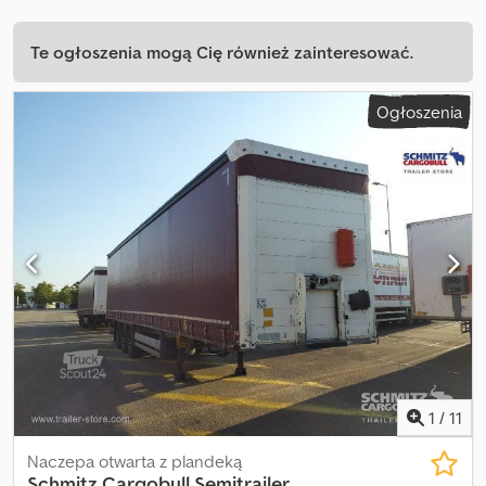
Te ogłoszenia mogą Cię również zainteresować.
Ogłoszenia
1
/
11
Naczepa otwarta z plandeką
Schmitz Cargobull
Semitrailer