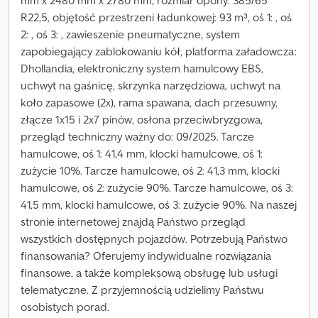
mm x 2480 mm x 2780 mm, rozmiar opony: 385/65
R22,5, objętość przestrzeni ładunkowej: 93 m³, oś 1: , oś
2: , oś 3: , zawieszenie pneumatyczne, system
zapobiegający zablokowaniu kół, platforma załadowcza:
Dhollandia, elektroniczny system hamulcowy EBS,
uchwyt na gaśnicę, skrzynka narzędziowa, uchwyt na
koło zapasowe (2x), rama spawana, dach przesuwny,
złącze 1x15 i 2x7 pinów, osłona przeciwbryzgowa,
przegląd techniczny ważny do: 09/2025. Tarcze
hamulcowe, oś 1: 41,4 mm, klocki hamulcowe, oś 1:
zużycie 10%. Tarcze hamulcowe, oś 2: 41,3 mm, klocki
hamulcowe, oś 2: zużycie 90%. Tarcze hamulcowe, oś 3:
41,5 mm, klocki hamulcowe, oś 3: zużycie 90%. Na naszej
stronie internetowej znajdą Państwo przegląd
wszystkich dostępnych pojazdów. Potrzebują Państwo
finansowania? Oferujemy indywidualne rozwiązania
finansowe, a także kompleksową obsługę lub usługi
telematyczne. Z przyjemnością udzielimy Państwu
osobistych porad.