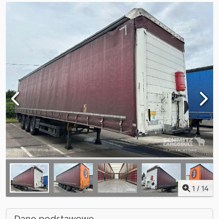
1
/
14
Dane podstawowe