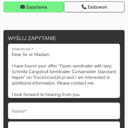
Zapytania
Zadzwoń
WYŚLIJ ZAPYTANIE
Wiadomość*
Nazwa*