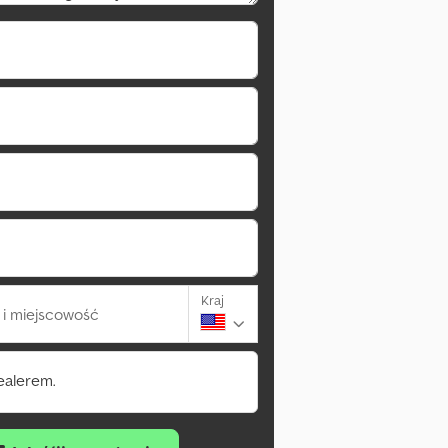
Kraj
i miejscowość
ealerem.