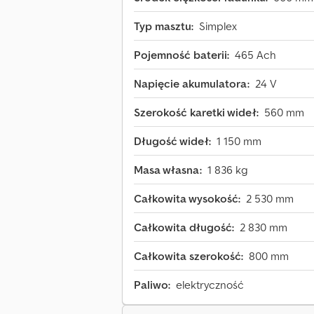
Typ masztu:
Simplex
Pojemność baterii:
465 Ach
Napięcie akumulatora:
24 V
Szerokość karetki wideł:
560 mm
Długość wideł:
1 150 mm
Masa własna:
1 836 kg
Całkowita wysokość:
2 530 mm
Całkowita długość:
2 830 mm
Całkowita szerokość:
800 mm
Paliwo:
elektryczność