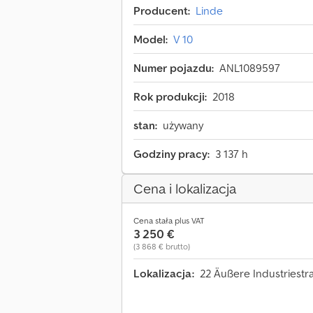
Producent:
Linde
Model:
V 10
Numer pojazdu:
ANL1089597
Rok produkcji:
2018
stan:
używany
Godziny pracy:
3 137 h
Cena i lokalizacja
Cena stała plus VAT
3 250 €
(3 868 € brutto)
Lokalizacja:
22 Äußere Industriestr