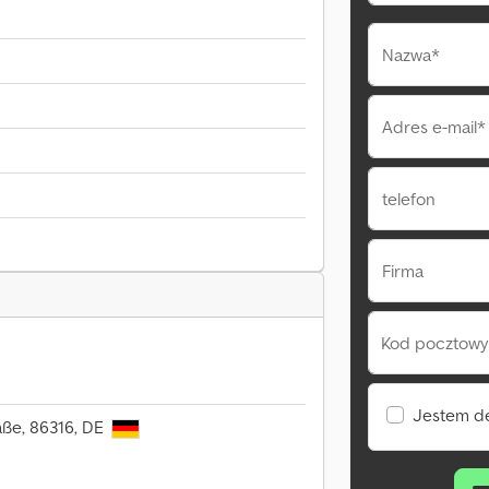
Nazwa*
Adres e-mail*
telefon
Firma
Kod pocztowy 
Jestem d
aße, 86316, DE