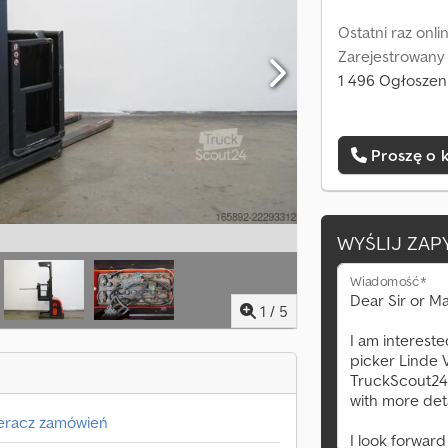
Ostatni raz onli
Zarejestrowany
1 496 Ogłoszeni
Proszę o 
WYŚLIJ ZAP
Wiadomość*
1
/
5
eracz zamówień