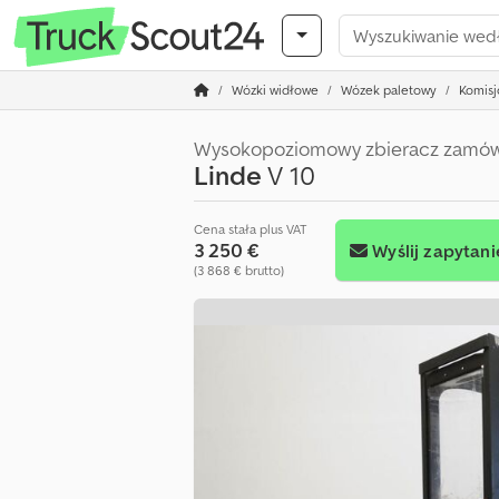
Wózki widłowe
Wózek paletowy
Komis
Wysokopoziomowy zbieracz zamó
Linde
V 10
Cena stała plus VAT
3 250 €
Wyślij zapytani
(3 868 € brutto)