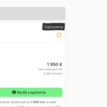
Ogłoszenia
1 950 €
Cena stała plus VAT
(2 320 € brutto)
Wyślij zapytanie
ysokość podnoszenia:
1 000 mm
, środek