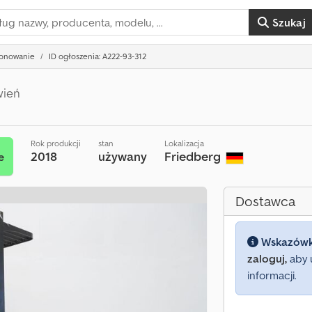
Szukaj
jonowanie
ID ogłoszenia: A222-93-312
wień
Rok produkcji
stan
Lokalizacja
2018
używany
Friedberg
e
Dostawca
Wskazów
zaloguj,
aby 
informacji.