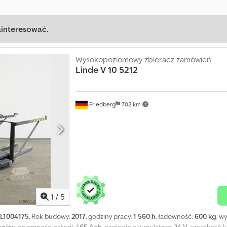
ainteresować.
Wysokopoziomowy zbieracz zamówień
Linde
V 10 5212
Friedberg
702 km
1
/
5
L1004175
, Rok budowy:
2017
, godziny pracy:
1 560 h
, ładowność:
600 kg
, w