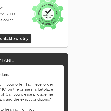
ne:
 od: 2003
a online
kontakt zwrotny
YTANIE