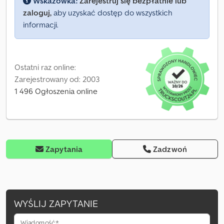
Wskazówka:
Zarejestruj się bezpłatnie lub
zaloguj,
aby uzyskać dostęp do wszystkich
informacji.
Ostatni raz online:
Zarejestrowany od: 2003
1 496 Ogłoszenia online
Zapytania
Zadzwoń
WYŚLIJ ZAPYTANIE
Wiadomość*