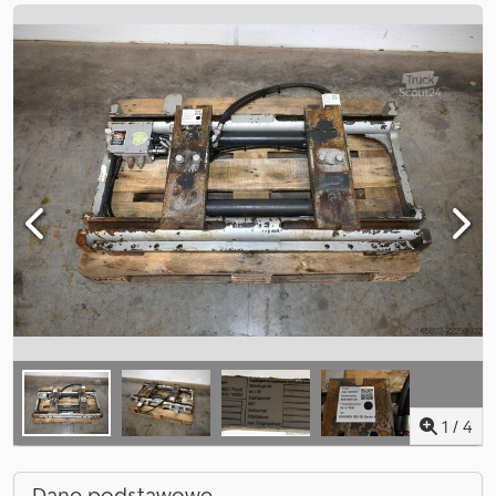
1
/
4
Dane podstawowe