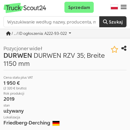
Sprzedam
Szukaj
/ ... / ID ogłoszenia: A222-93-022
Pozycjoner wideł
DURWEN
DURWEN RZV 35; Breite
1150 mm
Cena stała plus VAT
1 950 €
(2 320 € brutto)
Rok produkcji
2019
stan
używany
Lokalizacja
Friedberg-Derching