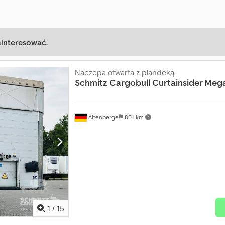
ainteresować.
Naczepa otwarta z plandeką
Schmitz Cargobull
Curtainsider Meg
Altenberge
801 km
1
/
15