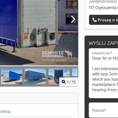
Zarejestrowany
117 Ogłoszenia 
Proszę o 
WYŚLIJ ZAP
Wiadomość*
1
/
15
Nazwa*
ndeką