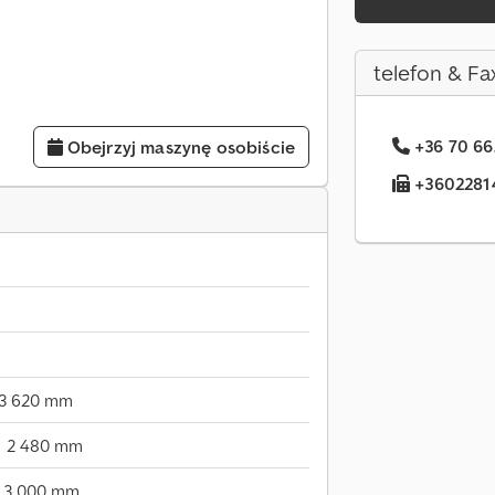
telefon & Fa
+36 70 66
Obejrzyj maszynę osobiście
+36022814
13 620 mm
2 480 mm
3 000 mm