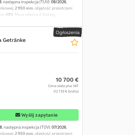
8
, następna inspekcja (TÜV):
08/2026
,
unkowej:
2 950 mm
, objętość przestrzeni
ie:
ABS
, Masa własna: 6 644 kg,
 13 620 mm x 2 480 mm x 2 950 mm. Rozmiar
wieszenie pneumatyczne, zabezpieczenie przed
Ogłoszenia
ny, gniazda przyłączeniowe 1x15 i 2x7
a Getränke
z na . Potrzebujesz finansowania? W ramach
ętnie doradzimy. Dedpfxeztg I Ej Apiokr
10 700 €
Cena stała plus VAT
(12 733 € brutto)
Wyślij zapytanie
8
, następna inspekcja (TÜV):
07/2026
,
unkowej:
2 950 mm
, objętość przestrzeni