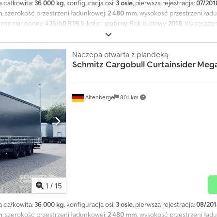
a całkowita:
36 000 kg
, konfiguracja osi:
3 osie
, pierwsza rejestracja:
07/201
m
, szerokość przestrzeni ładunkowej:
2 480 mm
, wysokość przestrzeni ład
, rozmiar opony:
435/50 R19,5
, kolor:
srebrny
, Rok budowy:
2018
, Wyposażen
bezpieczenie ładunku z certyfikatem, przestrzeń ładunkowa (Dł x Sz x W):
(Kod XL), objętość przestrzeni ładunkowej: 99 m³, 1 oś: , 2 oś: , 3 oś: , za
em hamulcowy EBS, rama skręcana śrubami, drzwi portalowe, dach przesuwa
Naczepa otwarta z plandeką
Schmitz Cargobull
Curtainsider Meg
hydrauliczny), system telematyczny. Całą naszą ofertę pojazdów znajdzies
widualne możliwości finansowania, pełen serwis i usługi telematyczne. Ch
Altenberge
801 km
1
/
15
a całkowita:
36 000 kg
, konfiguracja osi:
3 osie
, pierwsza rejestracja:
08/201
m
, szerokość przestrzeni ładunkowej:
2 480 mm
, wysokość przestrzeni ład