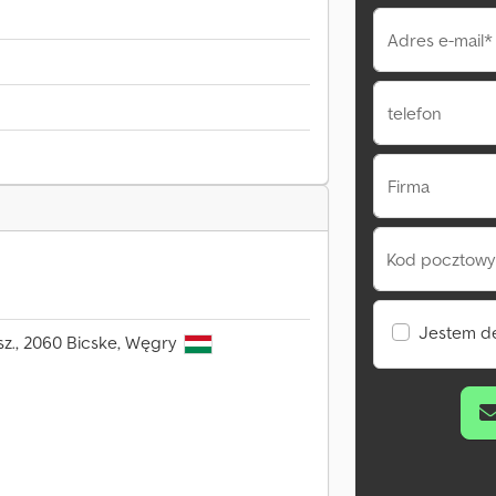
Adres e-mail*
telefon
Firma
Kod pocztowy 
Jestem d
sz., 2060 Bicske, Węgry