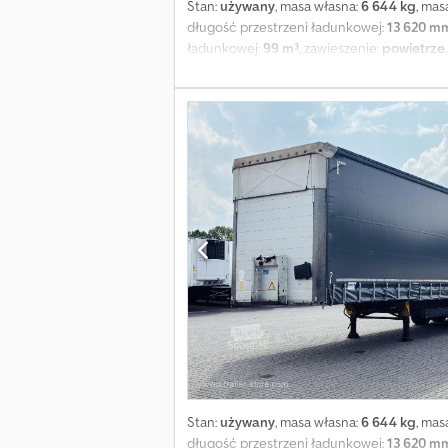
Stan:
używany
, masa własna:
6 644 kg
, mas
długość przestrzeni ładunkowej:
13 620 m
ładunkowej:
99 m³
, zawieszenie:
powietrze
dopuszczalna masa całkowita: 36 000 kg, za
opon: 435/50 R19.5, certyfikat DIN EN 12642 
wjechaniem pod pojazd, elektroniczny syst
pinów, system antyspray, dach podnoszony (
naszego Value Added Service oferujemy indy
Stan:
używany
, masa własna:
6 644 kg
, mas
długość przestrzeni ładunkowej:
13 620 m