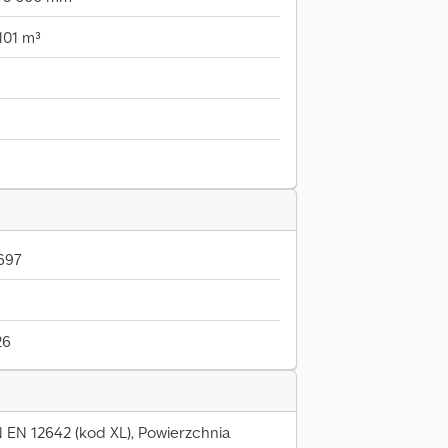
101 m³
697
26
N EN 12642 (kod XL), Powierzchnia