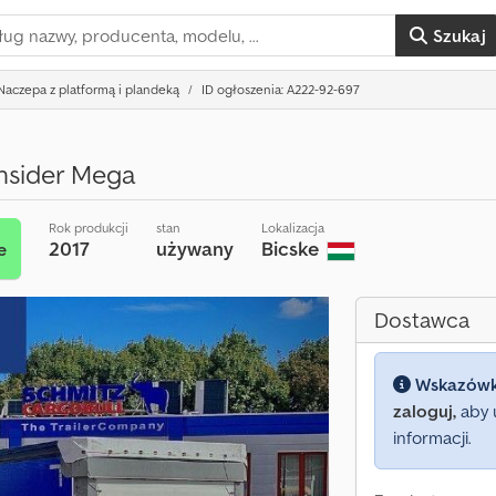
Szukaj
Naczepa z platformą i plandeką
ID ogłoszenia: A222-92-697
nsider Mega
Rok produkcji
stan
Lokalizacja
2017
używany
Bicske
e
Dostawca
Wskazów
zaloguj,
aby 
informacji.