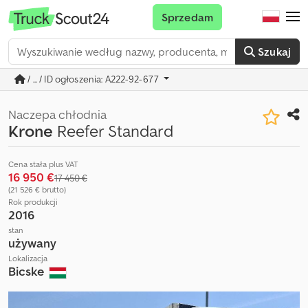
Sprzedam
Szukaj
/ ... / ID ogłoszenia: A222-92-677
Naczepa chłodnia
Krone
Reefer Standard
Cena stała plus VAT
16 950 €
17 450 €
(21 526 € brutto)
Rok produkcji
2016
stan
używany
Lokalizacja
Bicske