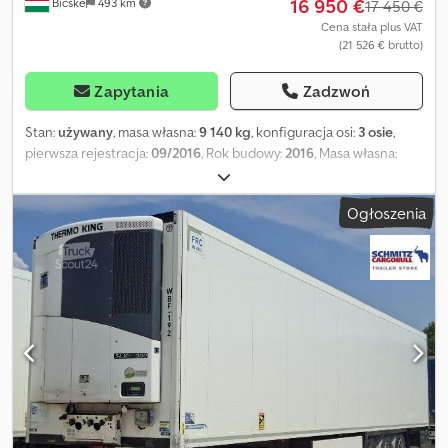
16 950 €
Bicske
493 km
17 450 €
Cena stała plus VAT
(21 526 € brutto)
Zapytania
Zadzwoń
Stan:
używany
, masa własna:
9 140 kg
, konfiguracja osi:
3 osie
,
pierwsza rejestracja:
09/2016
, Rok budowy:
2016
, Masa własna:
9140 kg. Na naszej stronie internetowej znajdą Państwo
szczegółowe informacje na temat wszystkich dostępnych
Ogłoszenia
pojazdów. Potrzebują Państwo finansowania? Oferujemy
indywidualne rozwiązania finansowe, kompleksowe pakiety
serwisowe oraz usługi telematyczne. Z przyjemnością udzielimy
Państwu osobistych porad. Dedpfxezn D Edj Aaijkr