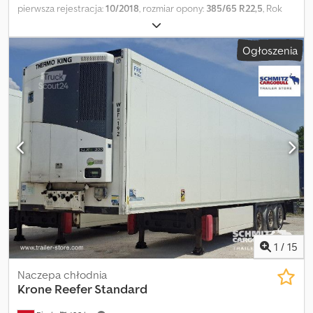
pierwsza rejestracja:
10/2018
, rozmiar opony:
385/65 R22,5
, Rok
budowy:
2018
, Wyposażenie:
windy załadunkowa
, Masa własna: 10
100 kg, Rozmiar opon: 385/65 R22.5, 1. oś: , 2. oś: , 3. oś: , Oś
Ogłoszenia
podnoszona, Windy załadunkowe, Wtyczka 1x15 pin, Przegląd
wszystkich dostępnych pojazdów znajdziesz na naszej stronie
internetowej. Potrzebujesz finansowania? Oferujemy
indywidualne rozwiązania finansowe, pełne kontrakty serwisowe
oraz usługi telematyczne. Chętnie doradzimy osobiście.
Dksdpfjztgppox Aaior
1
/
15
Naczepa chłodnia
Krone
Reefer Standard