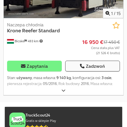
1
/
15
Naczepa chłodnia
Krone
Reefer Standard
16 950 €
Bicske
493 km
17 450 €
Cena stała plus VAT
(21 526 € brutto)
Zapytania
Zadzwoń
Stan:
używany
, masa własna:
9 140 kg
, konfiguracja osi:
3 osie
,
pierwsza rejestracja:
05/2016
, Rok budowy:
2016
, Masa własna:
9140 kg. Na naszej stronie internetowej znajdą Państwo przegląd
wszystkich dostępnych pojazdów. Czy potrzebują Państwo
finansowania? Oferujemy indywidualne rozwiązania finansowe,
kompleksowe pakiety serwisowe oraz usługi telematyczne. Z
przyjemnością udzielimy Państwu osobistych porad. Dkjdpfx
TruckScout24
Aaozkmhtoijr
Gratis w sklepie Play