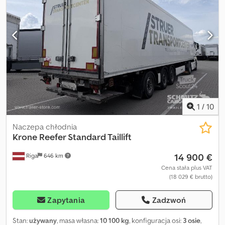
1
/
10
Naczepa chłodnia
Krone
Reefer Standard Taillift
14 900 €
Riga
646 km
Cena stała plus VAT
(18 029 € brutto)
Zapytania
Zadzwoń
Stan:
używany
, masa własna:
10 100 kg
, konfiguracja osi:
3 osie
,