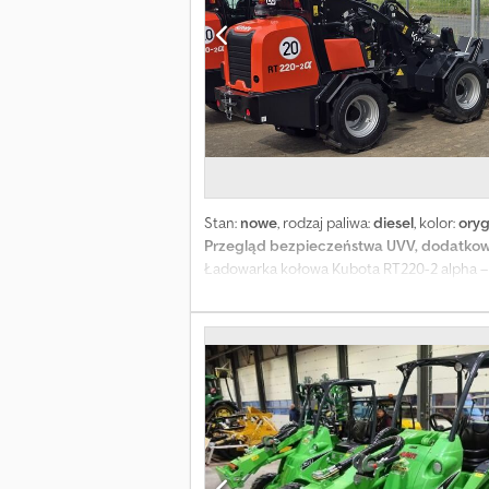
Stan:
nowe
, rodzaj paliwa:
diesel
, kolor:
oryg
Przegląd bezpieczeństwa UVV, dodatkowe 
Ładowarka kołowa Kubota RT220-2 alpha –
Dodpfx Acsw Idqusaock