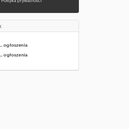
Polityka prywatności
x
... ogłoszenia
.. ogłoszenia