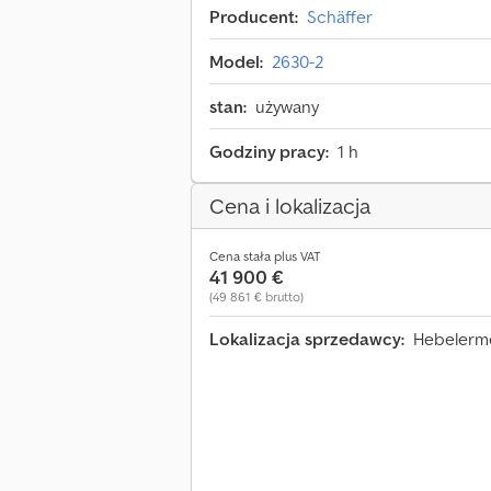
Producent:
Schäffer
Model:
2630-2
stan:
używany
Godziny pracy:
1 h
Cena i lokalizacja
Cena stała plus VAT
41 900 €
(49 861 € brutto)
Lokalizacja sprzedawcy:
Hebelerme