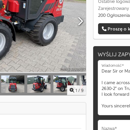
Ostatnie logowa
Zarejestrowany
200 Ogłoszenia
Proszę o 
WYŚLIJ ZAP
Wiadomość*
1
/
9
Nazwa*