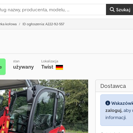
Szukaj
rka kołowa
ID ogłoszenia: A222-92-557
stan
Lokalizacja
używany
Twist
e
Dostawca
Wskazów
zaloguj,
aby 
informacji.