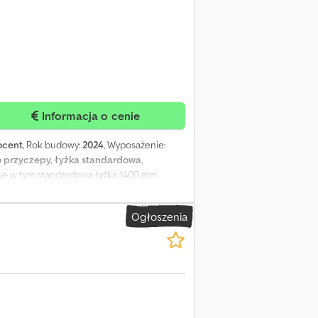
Informacja o cenie
ocent
, Rok budowy:
2024
, Wyposażenie:
do przyczepy, łyżka standardowa
,
we w tym standardowa łyżka 1400 mm
Ogłoszenia