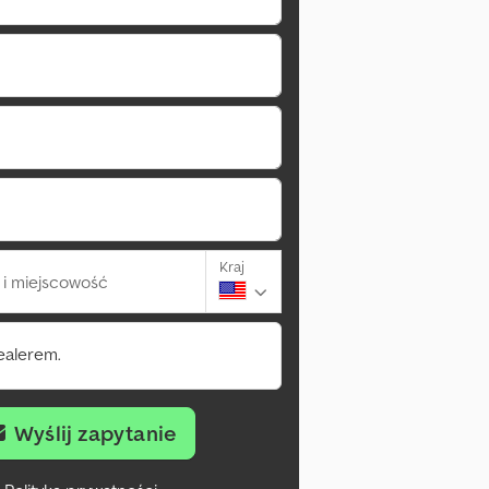
Kraj
i miejscowość
ealerem.
Wyślij zapytanie