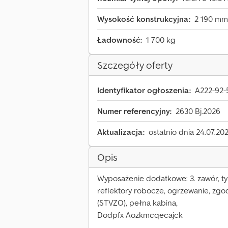
Wysokość konstrukcyjna:
2 190 mm
Ładowność:
1 700 kg
Szczegóły oferty
Identyfikator ogłoszenia:
A222-92-
Numer referencyjny:
2630 Bj.2026
Aktualizacja:
ostatnio dnia 24.07.20
Opis
Wyposażenie dodatkowe: 3. zawór, ty
reflektory robocze, ogrzewanie, zg
(STVZO), pełna kabina,
Dodpfx Aozkmcqecajck