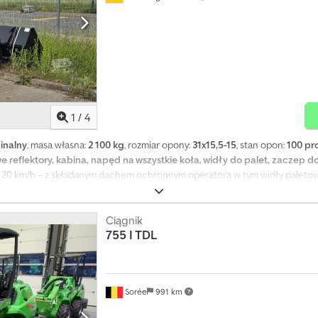
1
/
4
inalny
, masa własna:
2 100 kg
, rozmiar opony:
31x15,5-15
, stan opon:
100 pr
reflektory, kabina, napęd na wszystkie koła, widły do palet, zaczep 
 20 km/h – z składanym dachem ochronnym operatora w tym widły paleto
Ciągnik
755 I TDL
Sorée
991 km