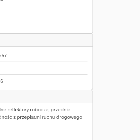
557
26
lne reflektory robocze, przednie
odność z przepisami ruchu drogowego