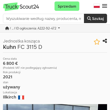
Sprzedam
Szukaj
/ ... / ID ogłoszenia: A222-92-472
Jednostka kosząca
Kuhn
FC 3115 D
Cena stała
6 800 €
(Podatek VAT nie podlegający zgłoszeniu)
Rok produkcji
2021
stan
używany
Lokalizacja
Illkirch