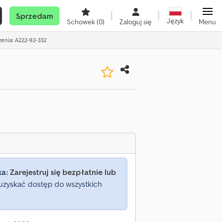
Sprzedam
Język
Schowek
(0)
Zaloguj się
Menu
zenia: A222-92-332
ka:
Zarejestruj się bezpłatnie lub
uzyskać dostęp do wszystkich