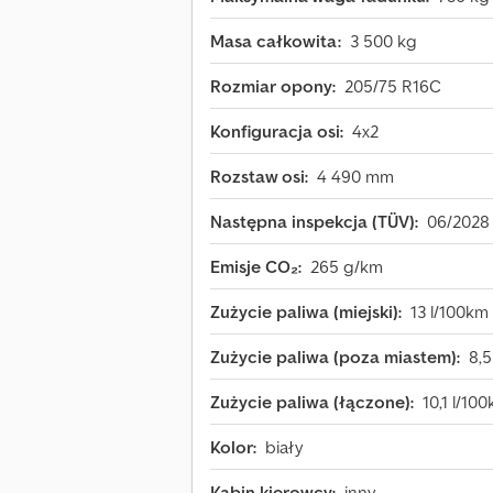
Masa całkowita:
3 500 kg
Rozmiar opony:
205/75 R16C
Konfiguracja osi:
4x2
Rozstaw osi:
4 490 mm
Następna inspekcja (TÜV):
06/2028
Emisje CO₂:
265 g/km
Zużycie paliwa (miejski):
13 l/100km
Zużycie paliwa (poza miastem):
8,5
Zużycie paliwa (łączone):
10,1 l/10
Kolor:
biały
Kabin kierowcy:
inny