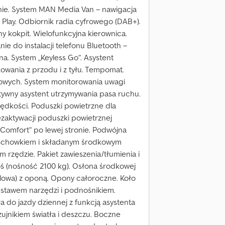
binie. System MAN Media Van – nawigacja
Play. Odbiornik radia cyfrowego (DAB+).
y kokpit. Wielofunkcyjna kierownica.
nie do instalacji telefonu Bluetooth –
. System „Keyless Go”. Asystent
owania z przodu i z tyłu. Tempomat.
wych. System monitorowania uwagi
tywny asystent utrzymywania pasa ruchu.
rędkości. Poduszki powietrzne dla
ezaktywacji poduszki powietrznej
 „Comfort” po lewej stronie. Podwójna
z schowkiem i składanym środkowym
rzędzie. Pakiet zawieszenia/tłumienia i
oś (nośność 2100 kg). Osłona środkowej
alowa) z oponą. Opony całoroczne. Koło
estawem narzędzi i podnośnikiem.
a do jazdy dziennej z funkcją asystenta
zujnikiem światła i deszczu. Boczne