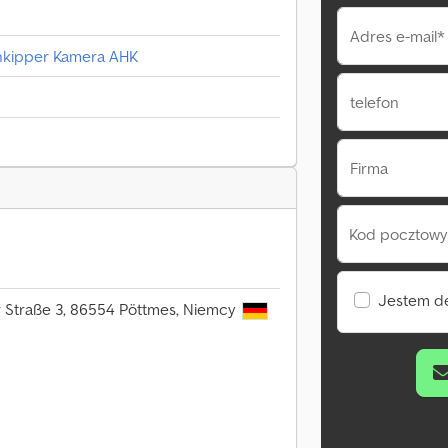
Adres e-mail*
enkipper Kamera AHK
telefon
Firma
Kod pocztowy 
Jestem d
 Straße 3, 86554 Pöttmes, Niemcy