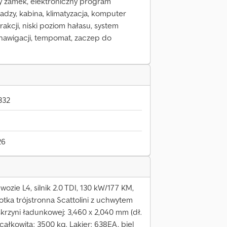
ny zamek, elektroniczny program
tr sadzy, kabina, klimatyzacja, komputer
rakcji, niski poziom hałasu, system
 nawigacji, tempomat, zaczep do
332
26
ie L4, silnik 2.0 TDI, 130 kW/177 KM,
tka trójstronna Scattolini z uchwytem
skrzyni ładunkowej: 3,460 x 2,040 mm (dł.
 całkowita: 3500 kg. Lakier: 638EA, biel