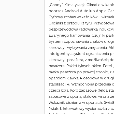
„Candy”. Klimatyzacja Climatic w ka
poprzez Android Auto lub Apple Car 
Cyfrowy zestaw wskaźników – wirtualn
Głośniki z przodu i z tyłu. Przygotowa
bezprzewodowa ładowarka indukcyjna
awaryjnego hamowania. Czujniki park
System rozpoznawania znaków drogo
kierowcy i wykrywania zmęczenia. Ak
Inteligentny asystent ograniczenia p
kierowcy i pasażera, z możliwością d
pasażera. Pakiet tylnych okien. Fotel
ławka pasażera po prawej stronie, 
oparciem. Ławka 4-osobowa w drugim 
stabilizacji 4. Wzmocniona przednia 
części koła. Koło zapasowe (felga st
zapasowe z oponą, stalowe, wraz z z
Wskaźnik ciśnienia w oponach. Światł
świateł. Interwałowy wycieraczka z c