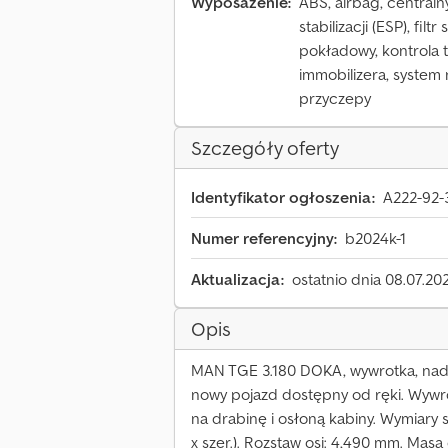
Wyposażenie:
ABS, airbag, central
stabilizacji (ESP), fil
pokładowy, kontrola t
immobilizera, system
przyczepy
Szczegóły oferty
Identyfikator ogłoszenia:
A222-92-
Numer referencyjny:
b2024k-1
Aktualizacja:
ostatnio dnia 08.07.20
Opis
MAN TGE 3.180 DOKA, wywrotka, nadwoz
nowy pojazd dostępny od ręki. Wywro
na drabinę i osłoną kabiny. Wymiary 
x szer.). Rozstaw osi: 4,490 mm. Masa