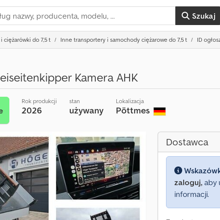
Szukaj
i ciężarówki do 7,5 t
Inne transportery i samochody ciężarowe do 7,5 t
ID ogłos
reiseitenkipper Kamera AHK
Rok produkcji
stan
Lokalizacja
2026
używany
Pöttmes
e
Dostawca
Wskazów
zaloguj,
aby 
informacji.