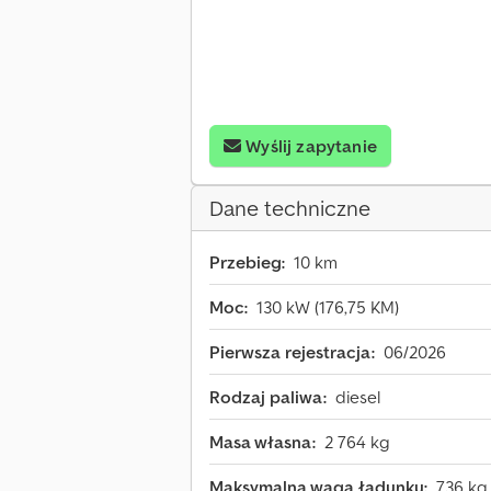
Wyślij zapytanie
Dane techniczne
Przebieg:
10 km
Moc:
130 kW (176,75 KM)
Pierwsza rejestracja:
06/2026
Rodzaj paliwa:
diesel
Masa własna:
2 764 kg
Maksymalna waga ładunku:
736 kg