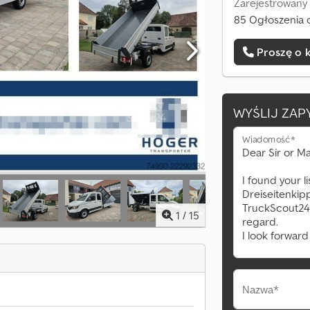
Zarejestrowany
85 Ogłoszenia 
Proszę o 
WYŚLIJ ZAP
Wiadomość*
1
/
15
Nazwa*