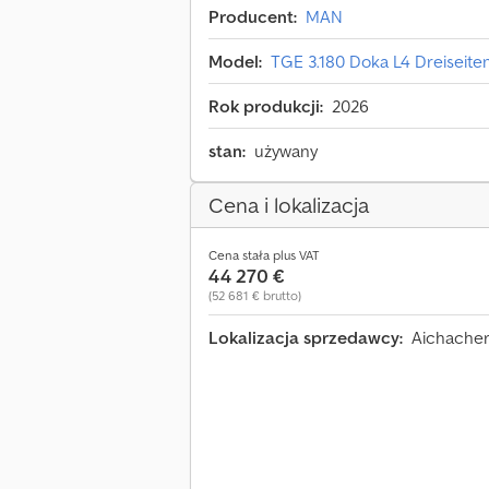
Producent:
MAN
Model:
TGE 3.180 Doka L4 Dreiseit
Rok produkcji:
2026
stan:
używany
Cena i lokalizacja
Cena stała plus VAT
44 270 €
(52 681 € brutto)
Lokalizacja sprzedawcy:
Aichacher