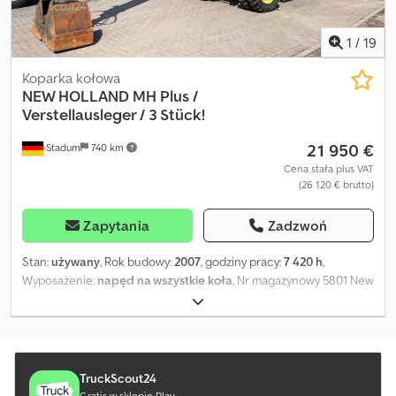
1
/
19
Koparka kołowa
NEW HOLLAND
MH Plus /
Verstellausleger / 3 Stück!
21 950 €
Stadum
740 km
Cena stała plus VAT
(26 120 € brutto)
Zapytania
Zadzwoń
Stan:
używany
, Rok budowy:
2007
, godziny pracy:
7 420 h
,
Wyposażenie:
napęd na wszystkie koła
, Nr magazynowy 5801 New
Holland MH Plus koparka kołowa z wysięgnikiem przestawnym ----
* Producent: New Holland Dkedpfx Aoy Sragjhzor * Typ: MH Plus *
Rok produkcji: 2007 * Kolor: Żółty * Zamknięta kabina * kW/KM:
105 kW / 143 KM * Opony: 10.00 - / podwójne ogumienie *
Odczytane motogodziny: ok. 7,4 godziny * Wysięgnik przestawny *
TruckScout24
Chwytak * Kamera 270 stopni * Lampa ostrzegawcza *
Gratis w sklepie Play