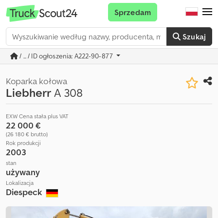
Sprzedam
Szukaj
/ ... / ID ogłoszenia: A222-90-877
Koparka kołowa
Liebherr
A 308
EXW Cena stała plus VAT
22 000 €
(26 180 € brutto)
Rok produkcji
2003
stan
używany
Lokalizacja
Diespeck