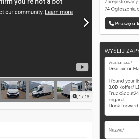
Zarejestrowany 
74 Ogłoszenia o
Proszę o 
WYŚLIJ ZAP
Wiadomość*
1
/
16
Nazwa*