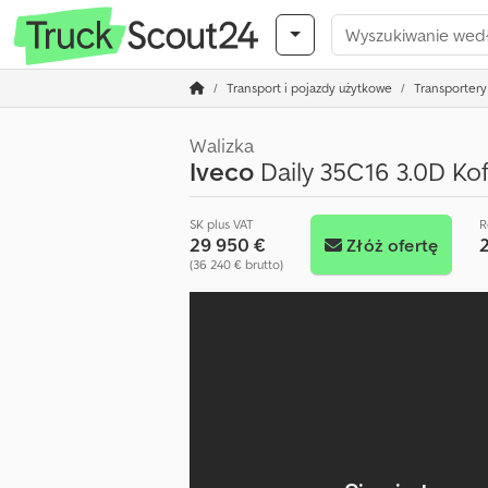
Transport i pojazdy użytkowe
Transportery 
Walizka
Iveco
Daily 35C16 3.0D Ko
SK plus VAT
R
29 950 €
Złóż ofertę
(36 240 € brutto)