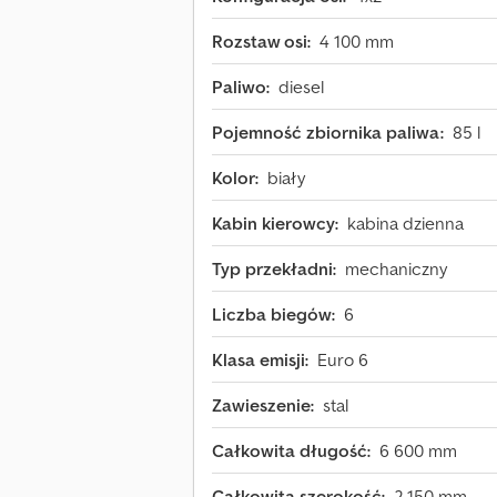
Rozstaw osi:
4 100 mm
Paliwo:
diesel
Pojemność zbiornika paliwa:
85 l
Kolor:
biały
Kabin kierowcy:
kabina dzienna
Typ przekładni:
mechaniczny
Liczba biegów:
6
Klasa emisji:
Euro 6
Zawieszenie:
stal
Całkowita długość:
6 600 mm
Całkowita szerokość:
2 150 mm