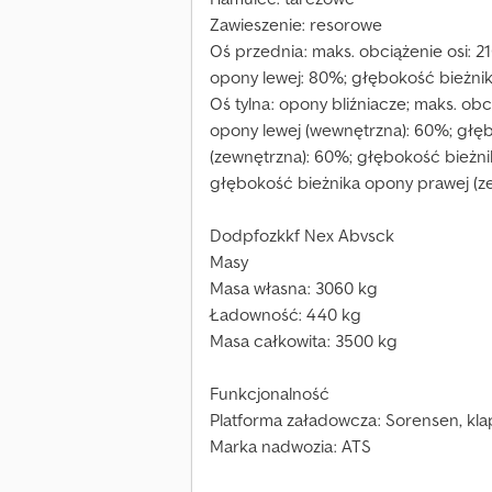
Zawieszenie: resorowe
Oś przednia: maks. obciążenie osi: 2
opony lewej: 80%; głębokość bieżni
Oś tylna: opony bliźniacze; maks. ob
opony lewej (wewnętrzna): 60%; głę
(zewnętrzna): 60%; głębokość bieżn
głębokość bieżnika opony prawej (z
Dodpfozkkf Nex Abvsck
Masy
Masa własna: 3060 kg
Ładowność: 440 kg
Masa całkowita: 3500 kg
Funkcjonalność
Platforma załadowcza: Sorensen, klap
Marka nadwozia: ATS