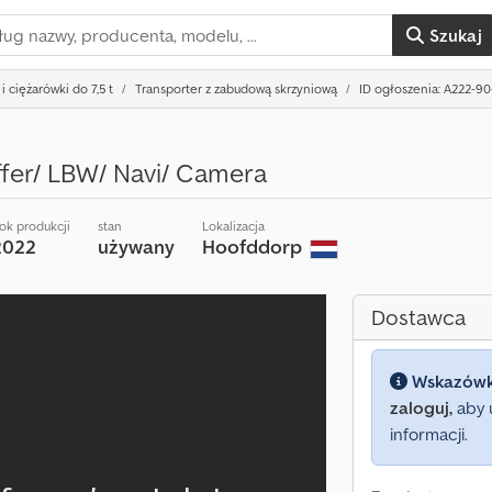
Szukaj
i ciężarówki do 7,5 t
Transporter z zabudową skrzyniową
ID ogłoszenia: A222-90
ffer/ LBW/ Navi/ Camera
ok produkcji
stan
Lokalizacja
2022
używany
Hoofddorp
Dostawca
Wskazów
zaloguj,
aby 
informacji.