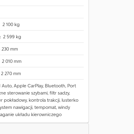
2 100 kg
:
2 599 kg
4 230 mm
2 010 mm
2 270 mm
Auto, Apple CarPlay, Bluetooth, Port
ne sterowanie szybami, filtr sadzy,
r pokładowy, kontrola trakcji, lusterko
 system nawigacji, tempomat, windy
aganie układu kierowniczego