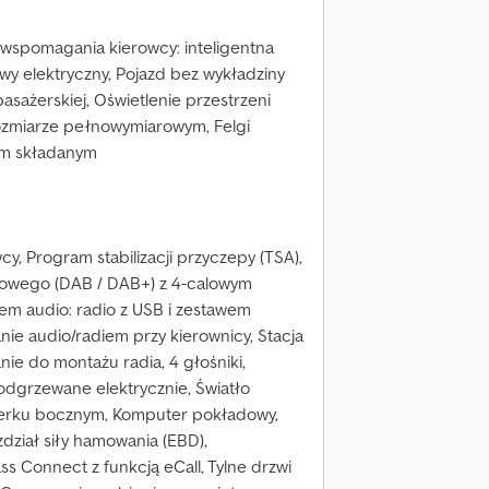
 wspomagania kierowcy: inteligentna
wy elektryczny, Pojazd bez wykładziny
asażerskiej, Oświetlenie przestrzeni
ozmiarze pełnowymiarowym, Felgi
tem składanym
, Program stabilizacji przyczepy (TSA),
frowego (DAB / DAB+) z 4-calowym
em audio: radio z USB i zestawem
e audio/radiem przy kierownicy, Stacja
ie do montażu radia, 4 głośniki,
odgrzewane elektrycznie, Światło
terku bocznym, Komputer pokładowy,
zdział siły hamowania (EBD),
ass Connect z funkcją eCall, Tylne drzwi