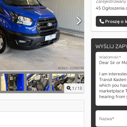
Zarejestrowany
45 Ogłoszenia 
Proszę o 
WYŚLIJ ZAP
Wiadomość*
1
/
13
Nazwa*