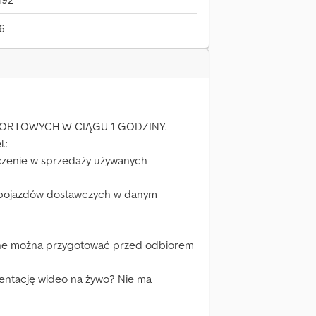
26
RTOWYCH W CIĄGU 1 GODZINY.
.:
czenie w sprzedaży używanych
 pojazdów dostawczych w danym
jne można przygotować przed odbiorem
zentację wideo na żywo? Nie ma