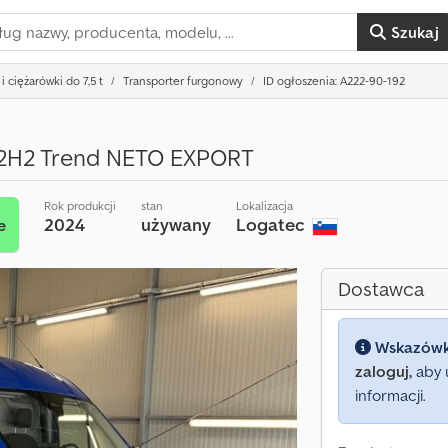
Szukaj
i ciężarówki do 7,5 t
Transporter furgonowy
ID ogłoszenia: A222-90-192
 L2H2 Trend NETO EXPORT
Rok produkcji
stan
Lokalizacja
2024
używany
Logatec
e
Dostawca
Wskazów
zaloguj,
aby 
informacji.