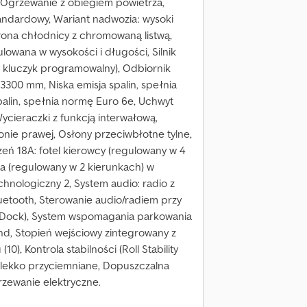
, Ogrzewanie z obiegiem powietrza,
ndardowy, Wariant nadwozia: wysoki
łona chłodnicy z chromowaną listwą,
lowana w wysokości i długości, Silnik
i kluczyk programowalny), Odbiornik
3300 mm, Niska emisja spalin, spełnia
alin, spełnia normę Euro 6e, Uchwyt
ycieraczki z funkcją interwałową,
nie prawej, Osłony przeciwbłotne tylne,
eń 18A: fotel kierowcy (regulowany w 4
ra (regulowany w 2 kierunkach) w
echnologiczny 2, System audio: radio z
etooth, Sterowanie audio/radiem przy
d Dock), System wspomagania parkowania
end, Stopień wejściowy zintegrowany z
), Kontrola stabilności (Roll Stability
e lekko przyciemniane, Dopuszczalna
rzewanie elektryczne.