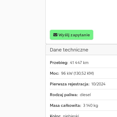
Wyślij zapytanie
Dane techniczne
Przebieg:
41 447 km
Moc:
96 kW (130,52 KM)
Pierwsza rejestracja:
10/2024
Rodzaj paliwa:
diesel
Masa całkowita:
3 140 kg
Kolor:
niebieski