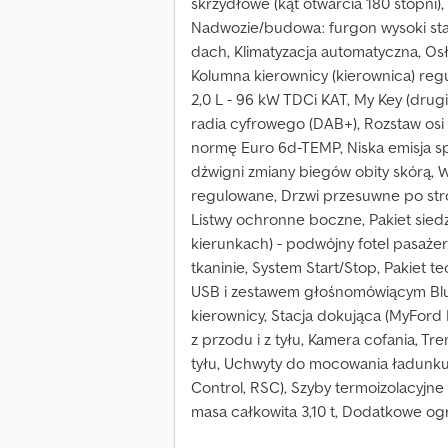
skrzydłowe (kąt otwarcia 180 stopni)
Nadwozie/budowa: furgon wysoki sta
dach, Klimatyzacja automatyczna, Os
Kolumna kierownicy (kierownica) regu
2,0 L - 96 kW TDCi KAT, My Key (drug
radia cyfrowego (DAB+), Rozstaw osi 
normę Euro 6d-TEMP, Niska emisja sp
dźwigni zmiany biegów obity skórą, W
regulowane, Drzwi przesuwne po stro
Listwy ochronne boczne, Pakiet siedz
kierunkach) - podwójny fotel pasaże
tkaninie, System Start/Stop, Pakiet t
USB i zestawem głośnomówiącym Blu
kierownicy, Stacja dokująca (MyFor
z przodu i z tyłu, Kamera cofania, Tr
tyłu, Uchwyty do mocowania ładunku (10
Control, RSC), Szyby termoizolacyjn
masa całkowita 3,10 t, Dodatkowe og