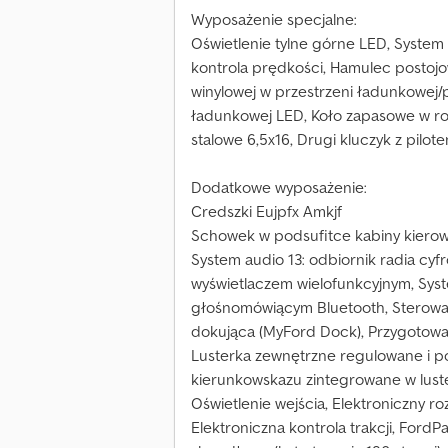
Wyposażenie specjalne:
Oświetlenie tylne górne LED, System
kontrola prędkości, Hamulec postojo
winylowej w przestrzeni ładunkowej/p
ładunkowej LED, Koło zapasowe w r
stalowe 6,5x16, Drugi kluczyk z pilo
Dodatkowe wyposażenie:
Credszki Eujpfx Amkjf
Schowek w podsufitce kabiny kierowcy
System audio 13: odbiornik radia cy
wyświetlaczem wielofunkcyjnym, Syst
głośnomówiącym Bluetooth, Sterowani
dokująca (MyFord Dock), Przygotowan
Lusterka zewnętrzne regulowane i p
kierunkowskazu zintegrowane w lus
Oświetlenie wejścia, Elektroniczny ro
Elektroniczna kontrola trakcji, FordP