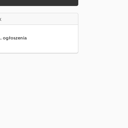
x
.. ogłoszenia