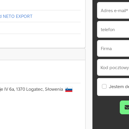
Adres e-mail*
end NETO EXPORT
telefon
Firma
Kod pocztowy 
Jestem d
je IV 6a, 1370 Logatec, Słowenia