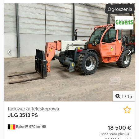
3.800 kg Wymiary przestrzeni ładunkowej: 695 x 222 x 244 cm
Ogłoszenia
Maksymalna prędkość: 40 km/h Numer seryjny: B8157268 Stan
ogumienia przód: 50 Dedpfx Asyikdhsl Dsck Stan ogumienia tył: 50
Aby uzyskać więcej informacji, skontaktuj się z PFEIFER GROUP.
1
/
15
ładowarka teleskopowa
JLG
3513 PS
18 500 €
Balen
970 km
Cena stała plus VAT