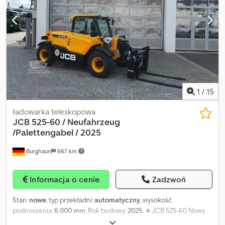
1
/
15
ładowarka teleskopowa
JCB
525-60 / Neufahrzeug
/Palettengabel / 2025
Burghaun
667 km
Informacja o cenie
Zadzwoń
Stan:
nowe
, typ przekładni:
automatyczny
, wysokość
podnoszenia:
6 000 mm
, Rok budowy:
2025
, ∗JCB 525-60 Nowy
pojazd∗ - Silnik JCB Diesel by Kohler [56kW/74KM] - Norma emisji