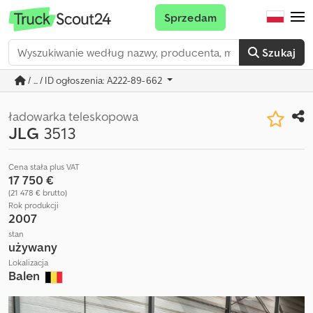
Sprzedam
Szukaj
/ ... / ID ogłoszenia: A222-89-662
ładowarka teleskopowa
JLG
3513
Cena stała plus VAT
17 750 €
(21 478 € brutto)
Rok produkcji
2007
stan
używany
Lokalizacja
Balen