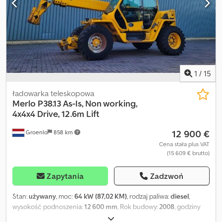
1
/
15
ładowarka teleskopowa
Merlo
P38.13 As-Is, Non working,
4x4x4 Drive, 12.6m Lift
12 900 €
Groenlo
858 km
Cena stała plus VAT
(15 609 € brutto)
Zapytania
Zadzwoń
Stan:
używany
, moc:
64 kW (87,02 KM)
, rodzaj paliwa:
diesel
,
wysokość podnoszenia:
12 600 mm
, Rok budowy:
2008
, godziny
pracy:
7 932 h
, Masa własna: 9.100 kg Marka silnika: Perkins Udźwig: