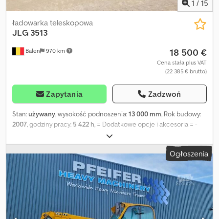
1
/
15
ładowarka teleskopowa
JLG
3513
18 500 €
Balen
970 km
Cena stała plus VAT
(22 385 € brutto)
Zapytania
Zadzwoń
Stan:
używany
, wysokość podnoszenia:
13 000 mm
, Rok budowy:
2007
, godziny pracy:
5 422 h
, = Dodatkowe opcje i akcesoria = -
Wideł do załadunku = Dodatkowe informacje = Masa własna: 10
710 kg Udźwig: 3500 kg W celu uzyskania dodatkowych informacji
Ogłoszenia
prosimy o kontakt z Geertem Geuensem. Djdpfx Alezlhrps Djck