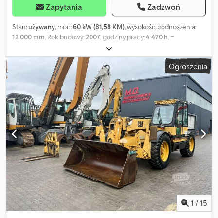
Zapytania
Zadzwoń
Stan:
używany
, moc:
60 kW (81,58 KM)
, wysokość podnoszenia:
12 000 mm
, Rok budowy:
2007
, godziny pracy:
4 470 h
, =
Dodatkowe opcje i akcesoria = - Wideł do załadunku = Więcej
informacji = Udźwig: 3500 kg Dcedpjzi Um Isfx Al Dok W celu
Ogłoszenia
uzyskania dodatkowych informacji prosimy o kontakt z Geertem
Geuensem.
1
/
15