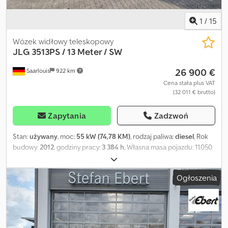
1
/
15
Wózek widłowy teleskopowy
JLG
3513PS / 13 Meter / SW
26 900 €
Saarlouis
922 km
Cena stała plus VAT
(32 011 € brutto)
Zapytania
Zadzwoń
Stan:
używany
, moc:
55 kW (74,78 KM)
, rodzaj paliwa:
diesel
, Rok
budowy:
2012
, godziny pracy:
3 384 h
, Własna masa pojazdu: 11.050
kg Dedpjy An U Uofx Al Djck
Ogłoszenia