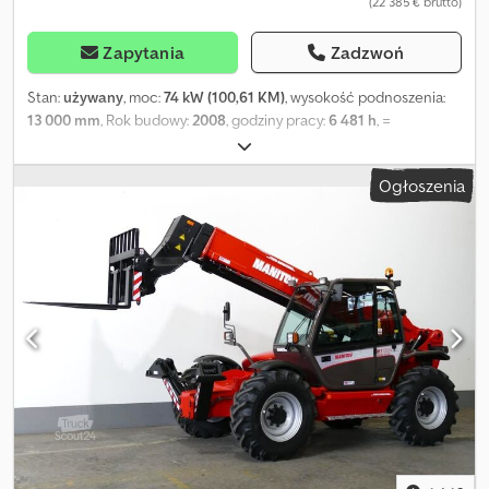
(22 385 € brutto)
Zapytania
Zadzwoń
Stan:
używany
, moc:
74 kW (100,61 KM)
, wysokość podnoszenia:
13 000 mm
, Rok budowy:
2008
, godziny pracy:
6 481 h
, =
Dodatkowe opcje i wyposażenie = - Widły załadunkowe = Dalsze
informacje = Dcodpfx Aljzcpbus Dsk Masa własna: 10 740 kg
Ogłoszenia
Udźwig: 3 500 kg Po więcej informacji prosimy o kontakt z Geert
Geuens.