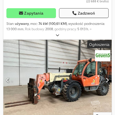
(22 688 € brutto)
Zapytania
Zadzwoń
Stan:
używany
, moc:
74 kW (100,61 KM)
, wysokość podnoszenia:
13 000 mm
, Rok budowy:
2008
, godziny pracy:
5 013 h
, =
Dodatkowe opcje i akcesoria = - Wideł do załadunku
Djdszlpthepfx Al Dsck = Dodatkowe informacje = Masa własna: 10
Ogłoszenia
750 kg Udźwig: 3500 kg W celu uzyskania dodatkowych informacji
prosimy o kontakt z Geertem Geuensem.