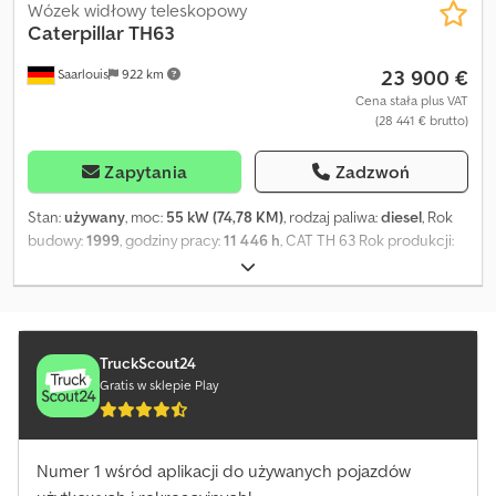
Wózek widłowy teleskopowy
Caterpillar
TH63
23 900 €
Saarlouis
922 km
Cena stała plus VAT
(28 441 € brutto)
Zapytania
Zadzwoń
Stan:
używany
, moc:
55 kW (74,78 KM)
, rodzaj paliwa:
diesel
, Rok
budowy:
1999
, godziny pracy:
11 446 h
, CAT TH 63 Rok produkcji:
1999 Godziny pracy: 11 446 h Udźwig: 3 000 kg Wysokość
podnoszenia: 12,5 m 2 x podpory Widły paletowe Łyżka Silnik
Perkins 4-cylindrowy, moc 75 kW Masa własna: 9 260 kg
Dsdpeydaxaefx Al Deck Numer wewnętrzny: 25T009 KABINA DACH
OCHRONNY WSPOMAGANIE KIEROWNICY
TruckScout24
Gratis w sklepie Play
Numer 1 wśród aplikacji do używanych pojazdów