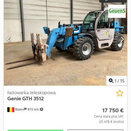
Geertem Geuensem.
1
/
15
ładowarka teleskopowa
Genie
GTH 3512
17 750 €
Balen
970 km
Cena stała plus VAT
(21 478 € brutto)