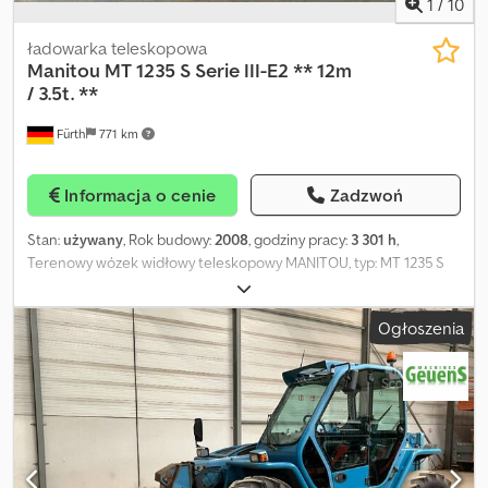
1
/
10
ładowarka teleskopowa
Manitou
MT 1235 S Serie III-E2 ** 12m
/ 3.5t. **
Fürth
771 km
Informacja o cenie
Zadzwoń
Stan:
używany
, Rok budowy:
2008
, godziny pracy:
3 301 h
,
Terenowy wózek widłowy teleskopowy MANITOU, typ: MT 1235 S
Serie III-E2 - 4x4x4, pierwsze użycie: 2009, UDŹWIG: 3.500 kg,
WYSOKOŚĆ PODNOSZENIA: 12,00 m, DŁUGIE WIDŁY (długość
Ogłoszenia
wideł: 1.200 mm / szerokość uchwytu: 1.100 mm) – KRATA
OCHRONNA ŁADUNKU, SZYBKOZMIENNY UCHWYT, DODATKOWA
HYDRAULIKA, 4-cylindrowy silnik wysokoprężny PERKINS (typ:
2160/2200 - 83,64 KM / 61,50 kW przy 2.200 obr/min), NAPĘD NA
WSZYSTKIE KOŁA I SKRĘTNE WSZYSTKIE OSIE (4x4x4) – TRYB
KRAB (jazda ukośna), dwa hydrauliczne podpory, OSTRZEŻENIE
PRZECIĄŻENIA, obszerna kabina operatora (szyby z barwionego