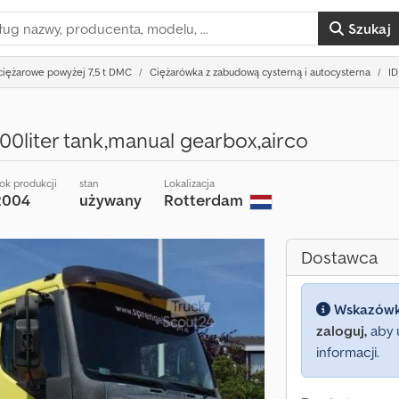
Szukaj
iężarowe powyżej 7,5 t DMC
Ciężarówka z zabudową cysterną i autocysterna
ID
0liter tank,manual gearbox,airco
ok produkcji
stan
Lokalizacja
2004
używany
Rotterdam
Dostawca
Wskazów
zaloguj,
aby 
informacji.