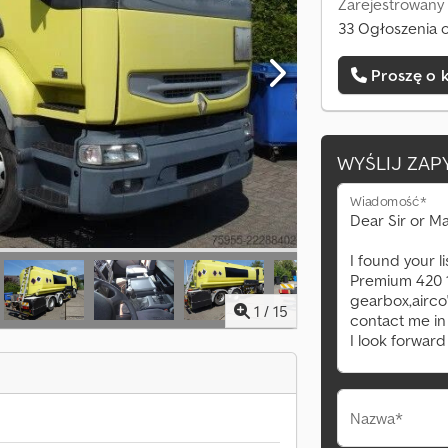
Zarejestrowany
33 Ogłoszenia o
Proszę o 
WYŚLIJ ZAP
Wiadomość*
1
/
15
Nazwa*