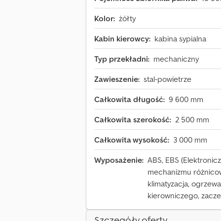
Kolor:
żółty
Kabin kierowcy:
kabina sypialna
Typ przekładni:
mechaniczny
Zawieszenie:
stal-powietrze
Całkowita długość:
9 600 mm
Całkowita szerokość:
2 500 mm
Całkowita wysokość:
3 000 mm
Wyposażenie:
ABS, EBS (Elektronic
mechanizmu różnicow
klimatyzacja, ogrze
kierowniczego, zacz
Szczegóły oferty