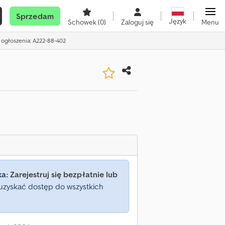
Sprzedam
Język
Schowek
(0)
Zaloguj się
Menu
 ogłoszenia: A222-88-402
ka:
Zarejestruj się bezpłatnie lub
uzyskać dostęp do wszystkich