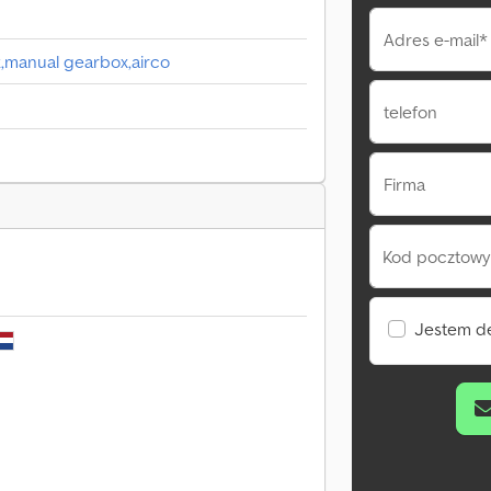
Adres e-mail*
k,manual gearbox,airco
telefon
Firma
Kod pocztowy 
Jestem d