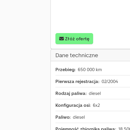
Złóż ofertę
Dane techniczne
Przebieg:
650 000 km
Pierwsza rejestracja:
02/2004
Rodzaj paliwa:
diesel
Konfiguracja osi:
6x2
Paliwo:
diesel
Pojemność zbiornika paliwa:
18 500