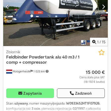
ALCOA. Pojazd może być oklejony lub oznakowany reklamą.
SI85897 Nasza oferta nie obejmuje nowego przeglądu TÜV. Na
życzenie możemy przedstawić ofertę na nowy przegląd TÜV w
jednej z naszych partnerskich stacji serwisowych! Pojazd może
być oklejony lub oznakowany reklamą. Obowiązują nasze ogólne
warunki dostaw i płatności. Chętnie przygotujemy dla tego
przedmiotu ofertę finansowania lub leasingu. Csdpsw I Iuwofx
Akqeha Prosimy o kontakt!
1
/
15
Zbiornik
Feldbinder
Powder tank alu 40 m3 / 1
comp + compressor
15 000 €
Hoogerheide
1 023 km
Cena stała plus VAT
(18 150 € brutto)
Zapytania
Zadzwoń
Stan:
używany
, numer maszyny/pojazdu:
W09334S2HT1F07926
,
konfiguracja osi:
3 osie
, pierwsza rejestracja:
02/1997
, całkowita