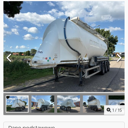
1
/
15
Dane podstawowe