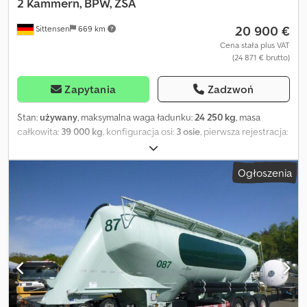
2 Kammern, BPW, ZSA
20 900 €
Sittensen
669 km
Cena stała plus VAT
(24 871 € brutto)
Zapytania
Zadzwoń
Stan:
używany
, maksymalna waga ładunku:
24 250 kg
, masa
całkowita:
39 000 kg
, konfiguracja osi:
3 osie
, pierwsza rejestracja:
05/2012
, objętość przestrzeni ładunkowej:
39 m³
, całkowita
szerokość:
2 550 mm
, całkowita wysokość:
4 000 mm
,
Ogłoszenia
Wyposażenie:
ABS
, Zabudowa silosu do materiałów sypkich ok. 39
m³, ciśnienie robocze 2,0 bara, temperatura pracy: -40/80°C, 2
komory, 2 x właz górny, zawory dennicowe, centralny wylot / tył, 4 x
skrzynka na węże, przyłącze do opróżniania sprężonym
powietrzem, manometr załadunkowy, pomost z pneumatycznie
składanym relingiem na zbiorniku, centralne smarowanie, boczna
osłona przeciwnajazdowa, podpory JOST, 1 x skrzynka
narzędziowa, ABS, oś BPW EcoPlus, 3. oś – oś skrętna, hamulce
tarczowe, felgi aluminiowe, zawieszenie pneumatyczne z
podnoszeniem i opuszczaniem, pojazd może posiadać oklejenie