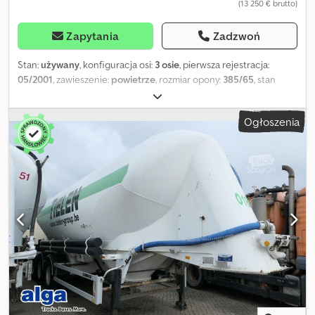
(13 250 € brutto)
Zapytania
Zadzwoń
Stan:
używany
, konfiguracja osi:
3 osie
, pierwsza rejestracja:
05/2001
, zawieszenie:
powietrze
, rozmiar opony:
385/65
, stan
opon:
40 procent
, kolor:
inny
, Rok budowy:
2001
, Wyposażenie:
ABS
, = Dodatkowe opcje i wyposażenie = - Osie BPW -
Ogłoszenia
Zawieszenie pneumatyczne - Hamulce tarczowe = Uwagi =
Zabudowa Pojemność: 40 m3 Pojemność zbiornika: 40 000 litrów
Csdpfozkgzgsx Akqeha = Dodatkowe informacje = Rozmiar opon:
385/65 Marka osi: BPW Tylna oś 1: bieżnik opony: 40% Tylna oś 2:
bieżnik opony: 30% Tylna oś 3: bieżnik opony: 30%