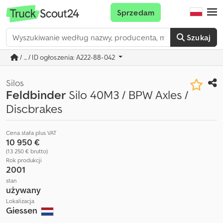
Sprzedam
Szukaj
/ ... / ID ogłoszenia: A222-88-042
Silos
Feldbinder
Silo 40M3 / BPW Axles /
Discbrakes
Cena stała plus VAT
10 950 €
(13 250 € brutto)
Rok produkcji
2001
stan
używany
Lokalizacja
Giessen