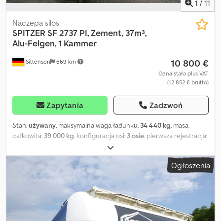
1
/
11
Naczepa silos
SPITZER
SF 2737 PI, Zement, 37m³,
Alu-Felgen, 1 Kammer
10 800 €
Sittensen
669 km
Cena stała plus VAT
(12 852 € brutto)
Zapytania
Zadzwoń
Stan:
używany
, maksymalna waga ładunku:
34 440 kg
, masa
całkowita:
39 000 kg
, konfiguracja osi:
3 osie
, pierwsza rejestracja:
07/2003
, objętość przestrzeni ładunkowej:
37 m³
, całkowita
szerokość:
2 550 mm
, całkowita wysokość:
4 000 mm
,
Ogłoszenia
Wyposażenie:
ABS
, Zabudowa silosu na materiały sypkie,
całkowita pojemność 37 000 litrów, 1 komora(-y), 3 pokrywy
włazów, 2 zawory denne, centralny wylot, przyłącze do
opróżniania sprężonym powietrzem, skrzynka na wąż, pomost z
mechaniczną, uchylną barierką na zbiorniku, ABS, EBS, oś(e) 'ROR',
hamulce tarczowe, zawieszenie pneumatyczne, felgi aluminiowe