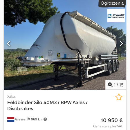
Ogłoszenia
1
/
15
Silos
Feldbinder
Silo 40M3 / BPW Axles /
Discbrakes
10 950 €
Giessen
969 km
Cena stała plus VAT