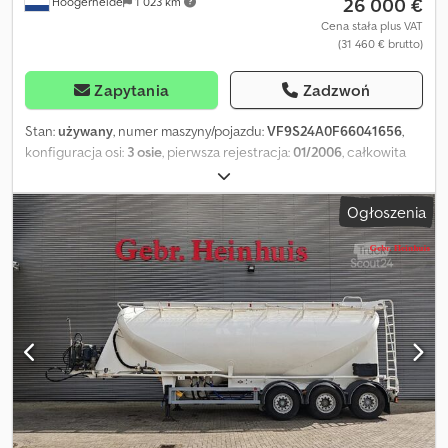
26 000 €
Hoogerheide
1 023 km
dostępny jest na: . Nie zapomnij zapisać się do naszego
newslettera, aby otrzymywać cotygodniowe aktualizacje naszej
Cena stała plus VAT
(31 460 € brutto)
oferty.
Zapytania
Zadzwoń
Stan:
używany
, numer maszyny/pojazdu:
VF9S24A0F66041656
,
konfiguracja osi:
3 osie
, pierwsza rejestracja:
01/2006
, całkowita
długość:
11 000 mm
, całkowita szerokość:
2 550 mm
, całkowita
wysokość:
3 600 mm
, zawieszenie:
powietrze
, rozmiar opony:
Ogłoszenia
385/65 R22.5
, kolor:
inny
, Rok budowy:
2006
, Podwozie
Aluminiowe felgi: ✓ Wysokość podwozia: 100 cm Średnica
sworznia sprzęgu / siodła: 2 cale Konstrukcja Wysokość talerza:
120 cm Zbiornik Pojemność (litry): 37 000 Liczba komór: 1
Pojemność komór (litry): 37 000 Materiał zbiornika: aluminium
Ciśnienie próbne: 3,0 bar Cedpeu H Eqtefx Akqsha Maksymalne
dopuszczalne ciśnienie robocze: 2,0 bar Proszek: ✓ Paliwo: ✓ =
Dalsze informacje = Konfiguracja osi Rozmiar opon: 385/65 R22.5
Marka osi: Bpwecoplus Hamulce: hamulce bębnowe Zawieszenie:
pneumatyczne Oś 1: bieżnik lewy: 30%; bieżnik prawy: 30% Oś 2:
bieżnik lewy: 30%; bieżnik prawy: 20% Oś 3: bieżnik lewy: 15%;
bieżnik prawy: 15% Masy Masa własna: 5 860 kg Ładowność: 31 140