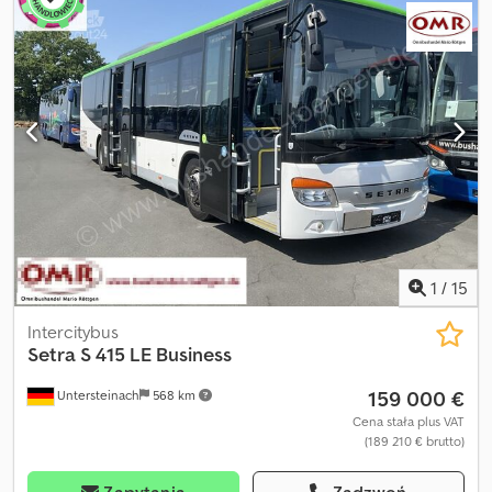
1
/
15
Intercitybus
Setra
S 415 LE Business
159 000 €
Untersteinach
568 km
Cena stała plus VAT
(189 210 € brutto)
Zapytania
Zadzwoń