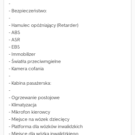
-
- Bezpieczeństwo:
-
- Hamulec opóźniający (Retarder)
- ABS
- ASR
- EBS
- Immobilizer
- Światła przeciwmgielne
- Kamera cofania
-
- Kabina pasażerska:
-
- Ogrzewanie postojowe
- Klimatyzacja
- Mikrofon kierowcy
- Miejsce na wózek dziecięcy
- Platforma dla wózków inwalidzkich
- Miejsce dla wózka inwalidzkiego