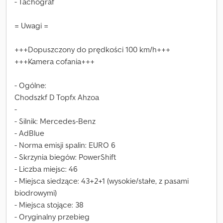
- Tachograf
= Uwagi =
+++Dopuszczony do prędkości 100 km/h+++
+++Kamera cofania+++
- Ogólne:
Chodszkf D Topfx Ahzoa
-
- Silnik: Mercedes-Benz
- AdBlue
- Norma emisji spalin: EURO 6
- Skrzynia biegów: PowerShift
- Liczba miejsc: 46
- Miejsca siedzące: 43+2+1 (wysokie/stałe, z pasami
biodrowymi)
- Miejsca stojące: 38
- Oryginalny przebieg