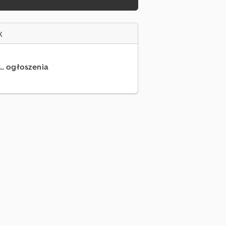
x
... ogłoszenia