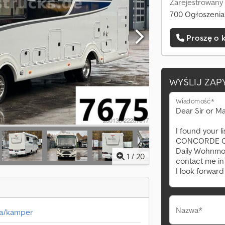
Zarejestrowany
700 Ogłoszenia
Proszę o 
WYŚLIJ ZAP
Wiadomość*
1
/
20
Nazwa*
a/kamper