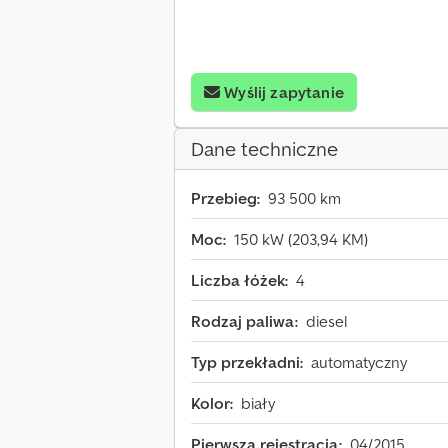
Wyślij zapytanie
Dane techniczne
Przebieg:
93 500 km
Moc:
150 kW (203,94 KM)
Liczba łóżek:
4
Rodzaj paliwa:
diesel
Typ przekładni:
automatyczny
Kolor:
biały
Pierwsza rejestracja:
04/2015