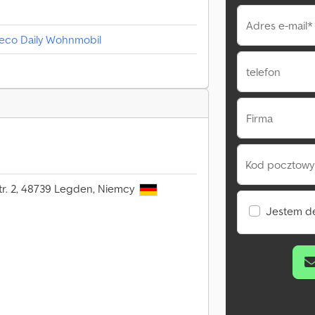
Adres e-mail*
veco Daily Wohnmobil
telefon
Firma
Kod pocztowy 
str. 2, 48739 Legden, Niemcy
Jestem d