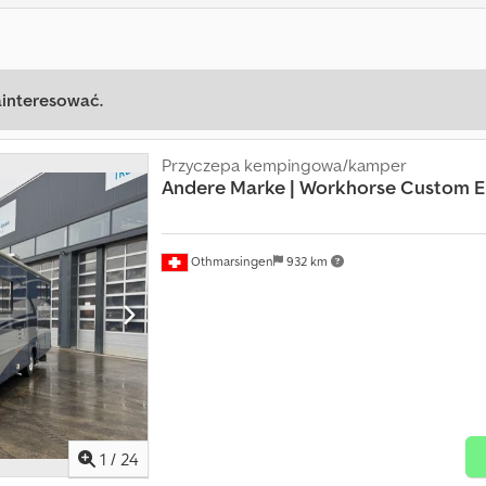
ainteresować.
Przyczepa kempingowa/kamper
Andere Marke | Workhorse Custom Eur
Othmarsingen
932 km
1
/
24