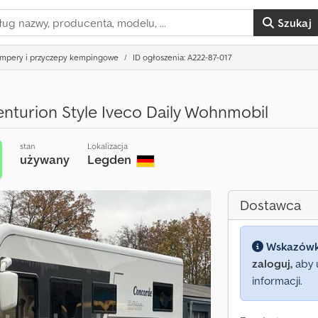
Szukaj
ampery i przyczepy kempingowe
ID ogłoszenia: A222-87-017
nturion Style Iveco Daily Wohnmobil
stan
Lokalizacja
używany
Legden
Dostawca
Wskazów
zaloguj,
aby 
informacji.