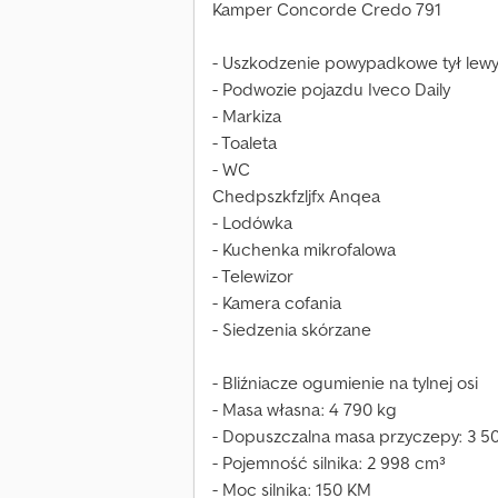
Kamper Concorde Credo 791
- Uszkodzenie powypadkowe tył lew
- Podwozie pojazdu Iveco Daily
- Markiza
- Toaleta
- WC
Chedpszkfzljfx Anqea
- Lodówka
- Kuchenka mikrofalowa
- Telewizor
- Kamera cofania
- Siedzenia skórzane
- Bliźniacze ogumienie na tylnej osi
- Masa własna: 4 790 kg
- Dopuszczalna masa przyczepy: 3 5
- Pojemność silnika: 2 998 cm³
- Moc silnika: 150 KM