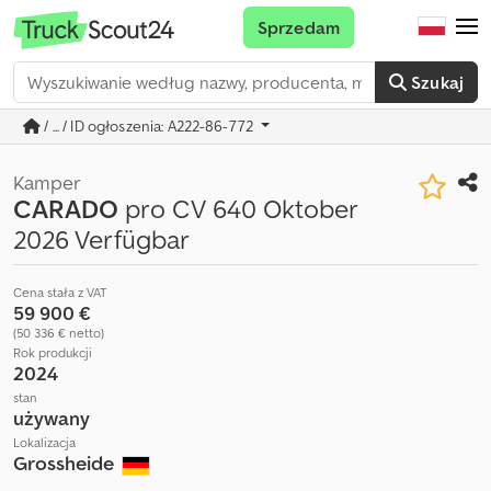
Sprzedam
Szukaj
/ ... / ID ogłoszenia: A222-86-772
Kamper
CARADO
pro CV 640 Oktober
2026 Verfügbar
Cena stała z VAT
59 900 €
(50 336 € netto)
Rok produkcji
2024
stan
używany
Lokalizacja
Grossheide