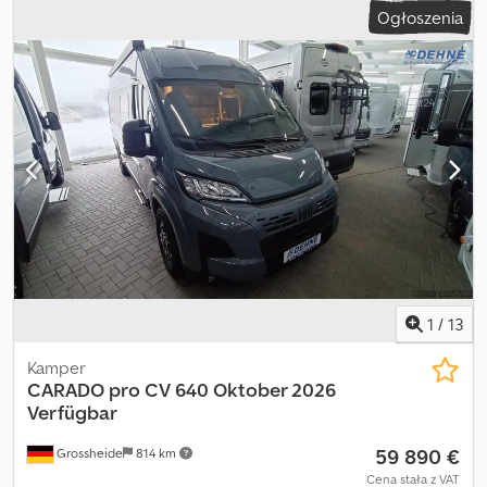
Ogłoszenia
1
/
13
Kamper
CARADO
pro CV 640 Oktober 2026
Verfügbar
59 890 €
Grossheide
814 km
Cena stała z VAT