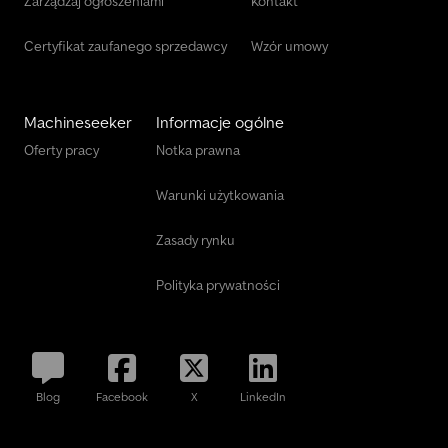
Zarządzaj ogłoszeniami
Kontakt
Thomas Hoofdmann, telefon: Zmiany, sprzedaż pośrednia i błędy
zastrzeżone! ----utworzono za pomocą SYSCARA
Certyfikat zaufanego sprzedawcy
Wzór umowy
Machineseeker
Informacje ogólne
Oferty pracy
Notka prawna
Warunki użytkowania
Zasady rynku
Polityka prywatności
Blog
Facebook
X
LinkedIn