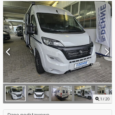
1
/
20
Dane podstawowe