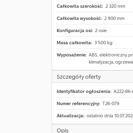
Całkowita szerokość:
2 320 mm
Całkowita wysokość:
2 900 mm
Konfiguracja osi:
2 osie
Masa całkowita:
3 500 kg
Wyposażenie:
ABS, elektroniczny prog
klimatyzacja, ogrzewa
Szczegóły oferty
Identyfikator ogłoszenia:
A222-86-
Numer referencyjny:
T26-079
Aktualizacja:
ostatnio dnia 10.07.20
Opis