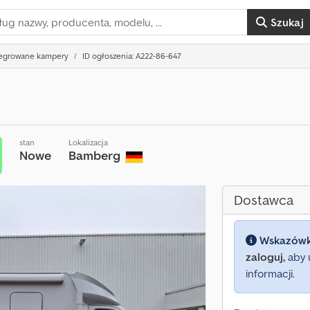
Szukaj
tegrowane kampery
ID ogłoszenia: A222-86-647
stan
Lokalizacja
Nowe
Bamberg
Dostawca
Wskazów
zaloguj,
aby 
informacji.