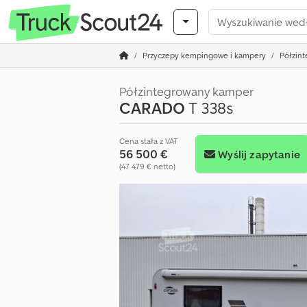
Przyczepy kempingowe i kampery
Półzin
Półzintegrowany kamper
CARADO
T 338s
Cena stała z VAT
56 500 €
Wyślij zapytanie
(47 479 € netto)