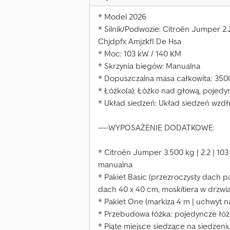
* Model 2026
* Silnik/Podwozie: Citroën Jumper 2.
Chjdpfx Amjzkfl De Hsa
* Moc: 103 kW / 140 KM
* Skrzynia biegów: Manualna
* Dopuszczalna masa całkowita: 350
* Łóżko(a): Łóżko nad głową, pojedy
* Układ siedzeń: Układ siedzeń wzd
----WYPOSAŻENIE DODATKOWE:
* Citroën Jumper 3.500 kg | 2.2 | 10
manualna
* Pakiet Basic (przezroczysty dach 
dach 40 x 40 cm, moskitiera w drzwi
* Pakiet One (markiza 4 m | uchwyt na
* Przebudowa łóżka: pojedyncze łó
* Piąte miejsce siedzące na siedze