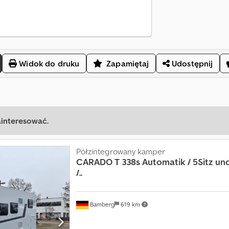
Widok do druku
Zapamiętaj
Udostępnij
ainteresować.
Półzintegrowany kamper
CARADO
T 338s Automatik / 5Sitz un
/..
Bamberg
619 km