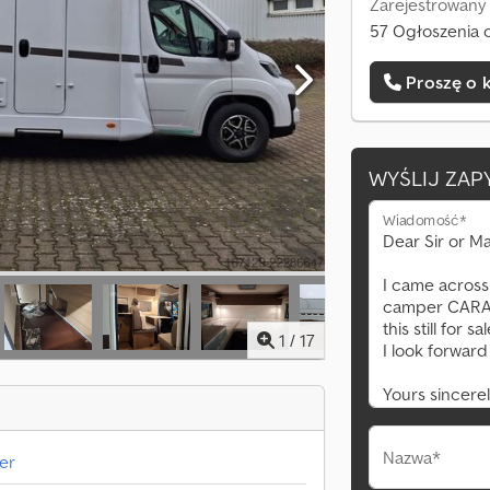
Zarejestrowany 
57 Ogłoszenia o
Proszę o 
WYŚLIJ ZAP
Wiadomość*
1
/
17
Nazwa*
er