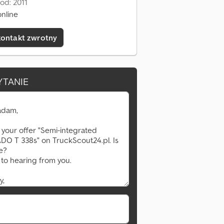
od: 2011
nline
kontakt zwrotny
YTANIE