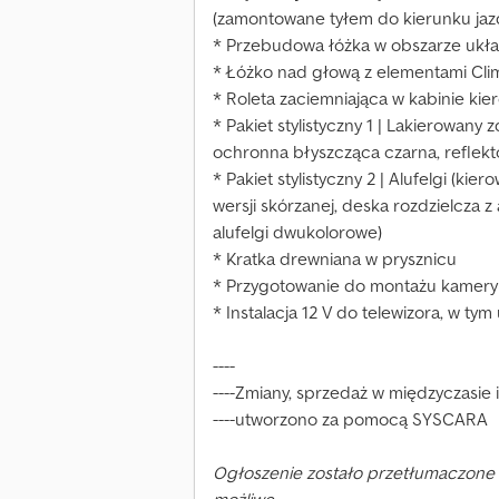
(zamontowane tyłem do kierunku jaz
* Przebudowa łóżka w obszarze ukł
* Łóżko nad głową z elementami Cli
* Roleta zaciemniająca w kabinie kie
* Pakiet stylistyczny 1 | Lakierowany 
ochronna błyszcząca czarna, reflekt
* Pakiet stylistyczny 2 | Alufelgi (ki
wersji skórzanej, deska rozdzielcza z
alufelgi dwukolorowe)
* Kratka drewniana w prysznicu
* Przygotowanie do montażu kamery
* Instalacja 12 V do telewizora, w ty
----
----Zmiany, sprzedaż w międzyczasie 
----utworzono za pomocą SYSCARA
Ogłoszenie zostało przetłumaczone 