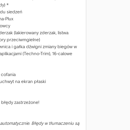
dy) *
adu siedzeń
ma-Plux
rowcy
zderzak (lakierowany zderzak, listwa
ory przeciwmgielne)
erownica i gałka dźwigni zmiany biegów w
 aplikacjami (Techno-Trim), 16-calowe
 cofania
m uchwyt na ekran płaski
i błędy zastrzeżone!
automatycznie. Błędy w tłumaczeniu są