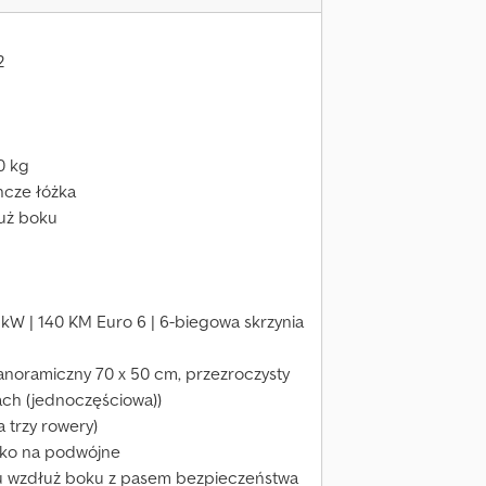
2
0 kg
ncze łóżka
łuż boku
3 kW | 140 KM Euro 6 | 6-biegowa skrzynia
panoramiczny 70 x 50 cm, przezroczysty
ach (jednoczęściowa))
 trzy rowery)
żko na podwójne
niu wzdłuż boku z pasem bezpieczeństwa