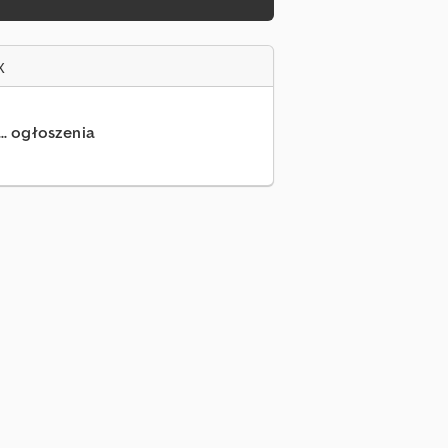
x
... ogłoszenia