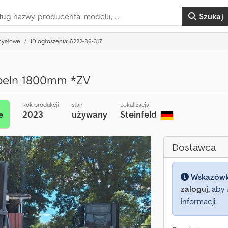
Szukaj
emysłowe
ID ogłoszenia: A222-86-317
beln 1800mm *ZV
Rok produkcji
stan
Lokalizacja
2023
używany
Steinfeld
e
Dostawca
Wskazów
zaloguj,
aby 
informacji.