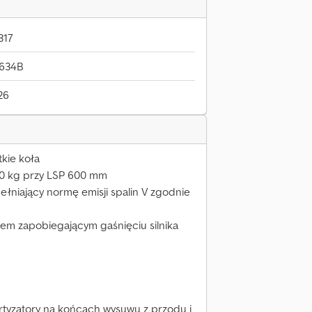
317
0634B
26
kie koła
0 kg przy LSP 600 mm
pełniający normę emisji spalin V zgodnie
em zapobiegającym gaśnięciu silnika
tyzatory na końcach wysuwu z przodu i