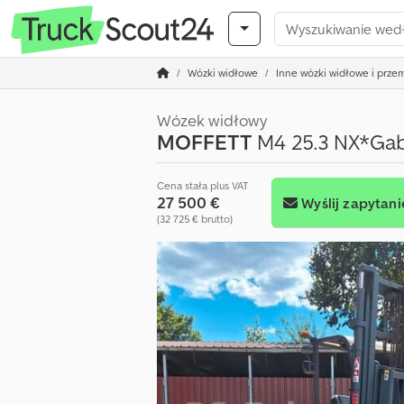
Wózki widłowe
Inne wózki widłowe i prz
Wózek widłowy
MOFFETT
M4 25.3 NX*Ga
Cena stała plus VAT
27 500 €
Wyślij zapytani
(32 725 € brutto)