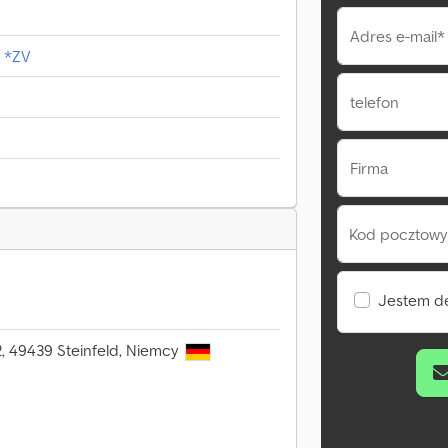
Adres e-mail*
 *ZV
telefon
Firma
Kod pocztowy 
Jestem d
2, 49439 Steinfeld, Niemcy