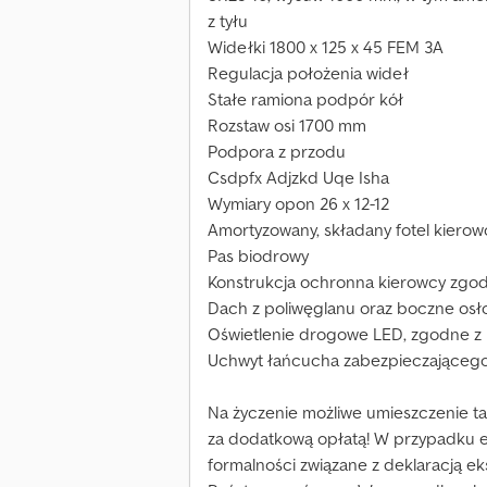
z tyłu
Widełki 1800 x 125 x 45 FEM 3A
Regulacja położenia wideł
Stałe ramiona podpór kół
Rozstaw osi 1700 mm
Podpora z przodu
Csdpfx Adjzkd Uqe Isha
Wymiary opon 26 x 12-12
Amortyzowany, składany fotel kiero
Pas biodrowy
Konstrukcja ochronna kierowcy zgo
Dach z poliwęglanu oraz boczne osł
Oświetlenie drogowe LED, zgodne z
Uchwyt łańcucha zabezpieczającego
Na życzenie możliwe umieszczenie ta
za dodatkową opłatą! W przypadku e
formalności związane z deklaracją eks