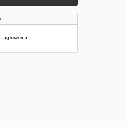
x
... ogłoszenia