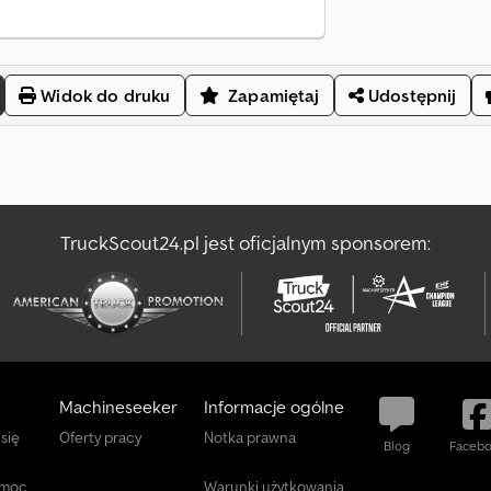
Widok do druku
Zapamiętaj
Udostępnij
TruckScout24.pl jest oficjalnym sponsorem:
Machineseeker
Informacje ogólne
 się
Oferty pracy
Notka prawna
Blog
Faceb
omoc
Warunki użytkowania