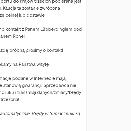
ortu do krajów trzecich pobierana jest
 Kaucja ta zostanie zwrócona
 celnej lub dostawie.
y o kontakt z Panem Lübberdingiem pod
Panem Rohe!
azdę próbną prosimy o kontakt!
kamy na Państwa wizytę.
rmacje podane w Internecie mają
ie stanowią gwarancji. Sprzedawca nie
 druku i transmisji danych/zmiany/błędy
trzeżona!
automatycznie. Błędy w tłumaczeniu są