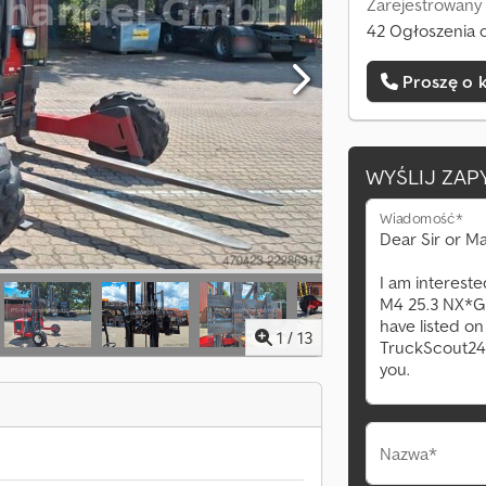
Zarejestrowany
42 Ogłoszenia o
Proszę o 
WYŚLIJ ZAP
Wiadomość*
1
/
13
Nazwa*