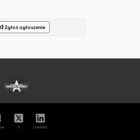
Zgłoś ogłoszenie
ook
X
LinkedIn