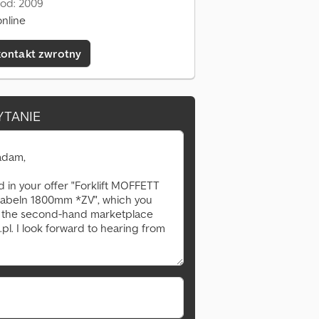
 od: 2009
nline
kontakt zwrotny
YTANIE