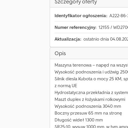
Szczegóły oferty
Identyfikator ogłoszenia:
A222-86-
Numer referencyjny:
12155 / WD27
Aktualizacja:
ostatnio dnia 04.08.20
Opis
Maszyna terenowa – napęd na wszyst
Wysokość podnoszenia i udźwig 250
Silnik diesla Kubota o mocy 25 KM, s
z normą UE
Hydrostatyczna przekładnia z system
Maszt duplex z łożyskami rolkowymi
Wysokość podnoszenia 3040 mm
Boczny przesuw 65 mm na stronę
Długość wideł 1300 mm
SR25-10, wysuw 1000 mm, w tym amor