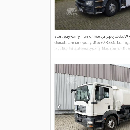
Stan:
używany
, numer maszyny/pojazdu:
WM
diesel
, rozmiar opony:
315/70 R22.5
, konfig
przekładni:
automatyczny
, klasa emisji:
Eur
3 600 mm
, Rok budowy:
2009
, Wyposażenie
Kabina Prawostronna kierownica: ✓ Podwozi
Crodpsvt Talefx Akqef Pojemność (litry): 2
5400;5400;5400;5400 (netto) Kod materiału
✓ Odzysk oparów: ✓ Czujnik przeciążeniowy
Informacje ogólne Kabina: pojedyncza Numer
prawy: 95%; zawieszenie: resory parabolicz
zawieszenie: pneumatyczne Oś tylna: oś po
Ładowność: 23 000 kg DMC: 32 000 kg Funkcj
prosimy o kontakt telefoniczny: lub mailow
naszego newslettera, aby co tydzień otrzy