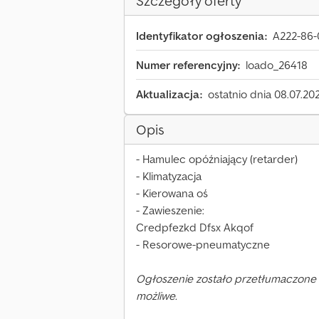
Szczegóły oferty
Identyfikator ogłoszenia:
A222-86-
Numer referencyjny:
loado_26418
Aktualizacja:
ostatnio dnia 08.07.20
Opis
- Hamulec opóźniający (retarder)
- Klimatyzacja
- Kierowana oś
- Zawieszenie:
Credpfezkd Dfsx Akqof
- Resorowe-pneumatyczne
Ogłoszenie zostało przetłumaczone 
możliwe.