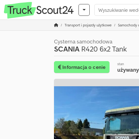
Transport i pojazdy użytkowe
Samochody c
Cysterna samochodowa
SCANIA
R420 6x2 Tank
stan
Informacja o cenie
używan