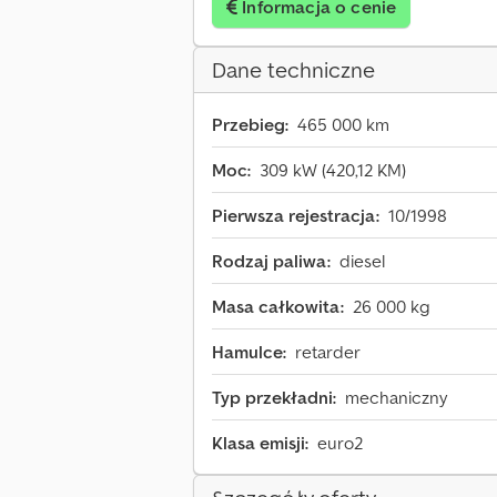
Informacja o cenie
Dane techniczne
Przebieg:
465 000 km
Moc:
309 kW (420,12 KM)
Pierwsza rejestracja:
10/1998
Rodzaj paliwa:
diesel
Masa całkowita:
26 000 kg
Hamulce:
retarder
Typ przekładni:
mechaniczny
Klasa emisji:
euro2