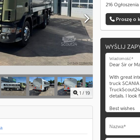
216 Ogłoszenia 
Proszę o 
WYŚLIJ ZAP
Wiadomość*
1
/
19
Nazwa*
a