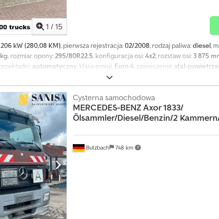
1
/
15
:
206 kW (280,08 KM)
, pierwsza rejestracja:
02/2008
, rodzaj paliwa:
diesel
, 
 kg
, rozmiar opony:
295/80R22.5
, konfiguracja osi:
4x2
, rozstaw osi:
3 875 m
 przekładni:
automatyczny
, klasa emisji:
Euro 4
, zawieszenie:
stal-powietrze
, komputer pokładowy, kontrola trakcji, niski poziom hałasu, podgrz
gielne
, Lokalizacja pojazdu: Bovenden, na miejscu. 1x fotel komfortowy, pod
wa/prawa, tempomat, ABS (system zapobiegający blokowaniu kół), ASR (system
Cysterna samochodowa
MERCEDES-BENZ
Axor 1833/
matyczna skrzynia biegów AS-Tronic, blokada mechanizmu różnicowego, świ
Ölsammler/Diesel/Benzin/2 Kammern
 piórowy/pneumatyczny), niskopoziomowy hałas G1, ochrona podwozia, bocz
3875 mm. Zabudowa: zbiornik Esterer do oleju opałowego i diesla z 2 komoram
ypu C. Następne okresowe badanie zbiornika: 01/2026! DANE O WYPOSAŻ
 sprzedaży pośredniej i pomyłek! Codpfx Aevhmvijkqorf
Butzbach
748 km