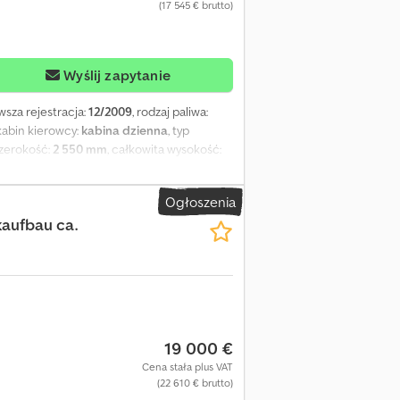
(17 545 € brutto)
Wyślij zapytanie
rwsza rejestracja:
12/2009
, rodzaj paliwa:
 kabin kierowcy:
kabina dzienna
, typ
szerokość:
2 550 mm
, całkowita wysokość:
asy ADR: FL, AT Kod zbiornika ADR: LGBF
ność zbiornika paliwa: 500 L Zbiornik
Ogłoszenia
00;5000;5000;5000 (nominalna) //
kaufbau ca.
hydrauliczna pompa rozładunkowa Wyłącznik:
bar Paliwo: ✓ = Dodatkowe informacje =
ednia: skrętna; bieżnik lewy: 55%; bieżnik
 lewy zewn.: 25%; bieżnik prawy zewn.: 50%;
neumatyczne Wagi Masa własna: 9 000 kg
j informacji na temat tej jednostki,
imy również nie zapomnieć zasubskrybować
19 000 €
Cena stała plus VAT
(22 610 € brutto)