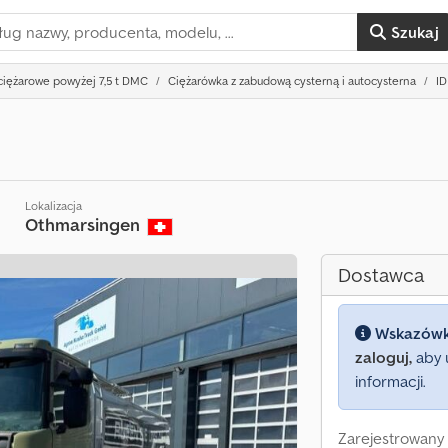
Szukaj
iężarowe powyżej 7,5 t DMC
Ciężarówka z zabudową cysterną i autocysterna
ID
Lokalizacja
y
Othmarsingen
Dostawca
Wskazów
zaloguj,
aby 
informacji.
Zarejestrowany