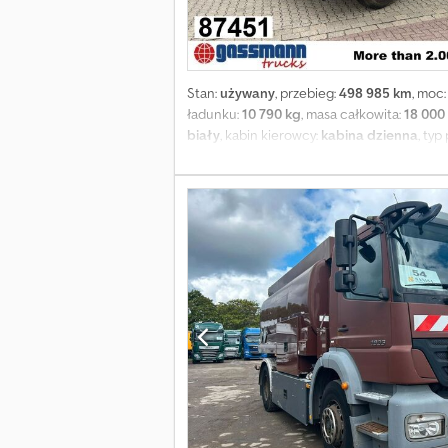
Stan:
używany
, przebieg:
498 985 km
, moc
ładunku:
10 790 kg
, masa całkowita:
18 000
biały
, kabin kierowcy:
kabina dzienna
, typ
blokada mechanizmu różnicowego, kabina
układu kierowniczego, światła przeciwm
podgrzewane lusterka, elektryczne szyby le
prędkości, przystawka odbioru mocy, auto
narzędziowa, resorowanie mieszane (resor
zielona plakietka ekologiczna. Rozstaw osi: 
biegów ZF 12 AS 1210, kabina kierowcy t
GWARANCJI, zastrzega się możliwość zmian,