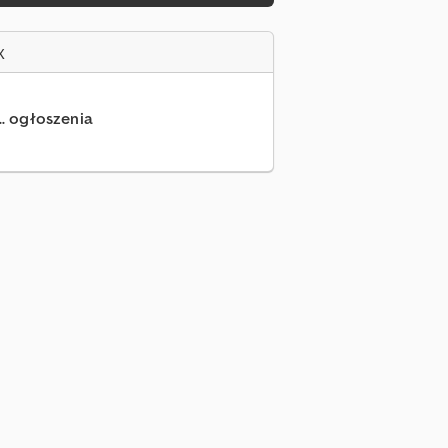
x
.. ogłoszenia