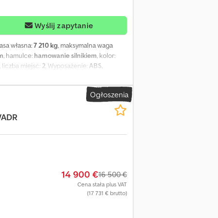
Wyślij zapytanie
masa własna:
7 210 kg
, maksymalna waga
m
, hamulce:
hamowanie silnikiem
, kolor:
, liczba miejsc:
2
, Wyposażenie:
ABS,
ewanie siedzenia, tempomat, wspomaganie
grzewanie fotela, elektryczne lusterka,
Ogłoszenia
 kontroli trakcji), stały ogranicznik
atła przeciwmgielne, skrzynka
/ADR
na osłona aluminiowa, luk dachowy,
i ok. 13.910 l (6950 l/6960 l). Skrzynia
ENIU ORAZ AKCESORIACH PODANE BEZ
14 900 €
16 500 €
Cena stała plus VAT
(17 731 € brutto)