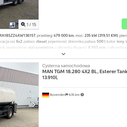
1
/
15
A18SZZ4AW136157
, przebieg:
479 000 km
, moc:
235 kW (319,51 KM)
, pie
uracja osi:
6x2
, paliwo:
diesel
, pojemność zbiornika paliwa:
500 l
, kolor:
inny
,
o 4
, zawieszenie:
stal-powietrze
, całkowita długość:
8 950 mm
, całkowita 
:
blokada mechanizmu różnicowego
, ADR ADR: ✓ Data ADR: 2023-05-23 Kl
e Wysokość podwozia: 100 cm Rozstaw osi: 450 cm (1-2) 135 cm (2-3) Pojem
0000 (nominalna) 21600 (netto) Liczba komór: 5 Pojemność komór (litry): 50
Cysterna samochodowa
MAN
TGM 18.280 4X2 BL, Esterer Tan
: 5186/5182 Materiał zbiornika: aluminium Pompa: ✓ Pompa – marka i typ: 
13.910l,
 optyczny: ✓ Ciśnienie próbne: 0,35 Maksymalne ciśnienie robocze: 0,10 
 rejestracyjny: DE59PXJ Konfiguracja osi Rozmiar opon: 315/70 R22.5 Oś prz
ne Oś środkowa: bliźniacze koła; blokada mechanizmu różnicowego; bieżnik
dnoszona; skrętna; bieżnik lewy: 25%; bieżnik prawy: 20%; zawieszenie: p
Bovenden
635 km
onalność Marka zabudowy: L.A.G. = Informacje o firmie = Aby uzyskać więce
y: . Pełny przegląd naszego asortymentu można znaleźć na stronie: . Pros
mywać aktualizacje dotyczące nowych pojazdów w naszej ofercie.