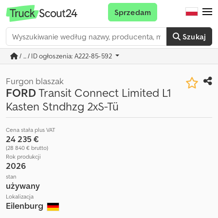
Sprzedam
Szukaj
/ ... / ID ogłoszenia: A222-85-592
Furgon blaszak
FORD
Transit Connect Limited L1
Kasten Stndhzg 2xS-Tü
Cena stała plus VAT
24 235 €
(28 840 € brutto)
Rok produkcji
2026
stan
używany
Lokalizacja
Eilenburg