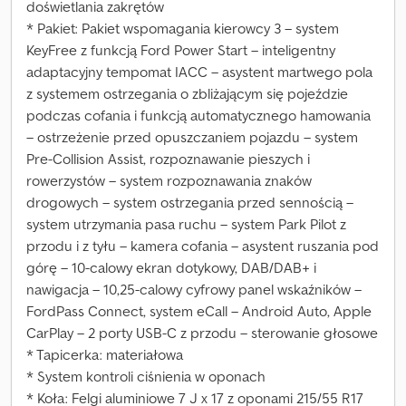
doświetlania zakrętów
* Pakiet: Pakiet wspomagania kierowcy 3 – system
KeyFree z funkcją Ford Power Start – inteligentny
adaptacyjny tempomat IACC – asystent martwego pola
z systemem ostrzegania o zbliżającym się pojeździe
podczas cofania i funkcją automatycznego hamowania
– ostrzeżenie przed opuszczaniem pojazdu – system
Pre-Collision Assist, rozpoznawanie pieszych i
rowerzystów – system rozpoznawania znaków
drogowych – system ostrzegania przed sennością –
system utrzymania pasa ruchu – system Park Pilot z
przodu i z tyłu – kamera cofania – asystent ruszania pod
górę – 10-calowy ekran dotykowy, DAB/DAB+ i
nawigacja – 10,25-calowy cyfrowy panel wskaźników –
FordPass Connect, system eCall – Android Auto, Apple
CarPlay – 2 porty USB-C z przodu – sterowanie głosowe
* Tapicerka: materiałowa
* System kontroli ciśnienia w oponach
* Koła: Felgi aluminiowe 7 J x 17 z oponami 215/55 R17