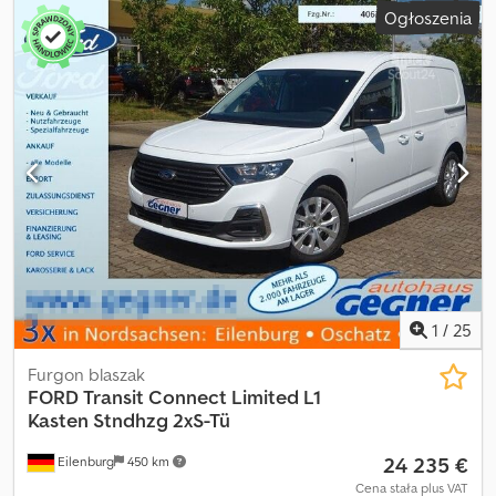
Ogłoszenia
1
/
25
Furgon blaszak
FORD
Transit Connect Limited L1
Kasten Stndhzg 2xS-Tü
24 235 €
Eilenburg
450 km
Cena stała plus VAT