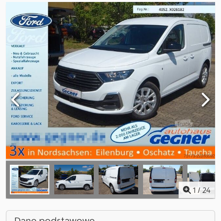
1
/
24
Dane podstawowe