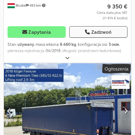
9 350 €
Bicske
493 km
Cena stała plus VAT
(11 874 € brutto)
Zapytania
Zadzwoń
Stan:
używany
, masa własna:
6 460 kg
, konfiguracja osi:
3 osie
,
pierwsza rejestracja:
04/2018
, długość przestrzeni ładunkowej:
13 620 mm
, szerokość przestrzeni ładunkowej:
2 480 mm
,
wysokość przestrzeni ładunkowej:
3 000 mm
, objętość
Ogłoszenia
przestrzeni ładunkowej:
101 m³
, rozmiar opony:
385/55 R22,5
, Rok
budowy:
2018
, Wyposażenie:
ABS
, Masa własna: 6460 kg, certyfikat
DIN EN 12642 (kod XL), Powierzchnia załadunkowa (D S W): 13 620
mm x 2 480 mm x 3 000 mm, Rozmiar opony: 385/55 R22.5, Objętość
przestrzeni ładunkowej: 101 m³, 1 oś: , 2 oś: , 3 oś: , zawieszenie
samopoziomujące, elektroniczny system hamulcowy EBS,
przesuwany dach, gniazda 1x15 i 2x7 pin, antispray, podnoszony
dach (ręczny): 2,9 m - 3,0 m, system kurtynowy. Przegląd
wszystkich dostępnych pojazdów znajdą Państwo na naszej
stronie internetowej. Potrzebujesz finansowania? Oferujemy
indywidualne rozwiązania finansowe, umowy serwisowe oraz