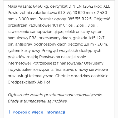
Masa własna: 6460 kg, certyfikat DIN EN 12642 (kod XL),
Powierzchnia załadunkowa (D S W): 13 620 mm x 2 480
mm x 3 000 mm, Rozmiar opony: 385/55 R22.5, Objętość
przestrzeni ładunkowej: 101 m³, 1 oś: , 2 oś: , 3 oś: ,
zawieszenie samopoziomujące, elektroniczny system
hamulcowy EBS, przesuwany dach, gniazda 1x15 i 2x7
pin, antispray, podnoszony dach (ręczny): 2,9 m - 3,0 m,
system kurtynowy. Przegląd wszystkich dostępnych
pojazdów znajdą Państwo na naszej stronie
internetowej. Potrzebujesz finansowania? Oferujemy
indywidualne rozwiązania finansowe, umowy serwisowe
oraz usługi telematyczne. Chętnie doradzimy osobiście.
Credpszkciaefx Ab Hof
Ogłoszenie zostało przetłumaczone automatycznie.
Błędy w tłumaczeniu są możliwe.
Poproś o więcej informacji