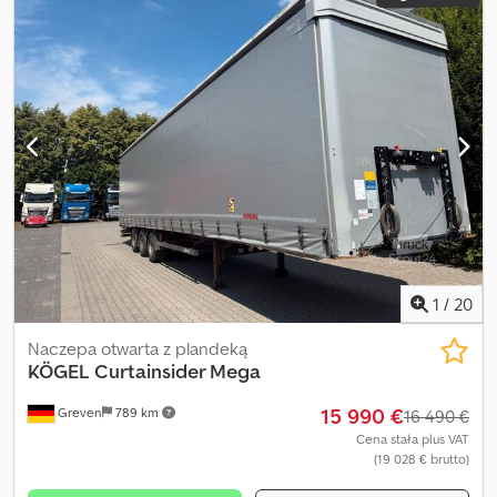
1
/
20
Naczepa otwarta z plandeką
KÖGEL
Curtainsider Mega
15 990 €
Greven
789 km
16 490 €
Cena stała plus VAT
(19 028 € brutto)