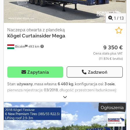
usługi telematyczne. Chętnie doradzimy osobiście. Crodezn D
Dyjpfx Ab Hof
1
/
13
Naczepa otwarta z plandeką
Kögel
Curtainsider Mega
9 350 €
Bicske
493 km
Cena stała plus VAT
(11 874 € brutto)
Zapytania
Zadzwoń
Stan:
używany
, masa własna:
6 460 kg
, konfiguracja osi:
3 osie
,
pierwsza rejestracja:
03/2018
, długość przestrzeni ładunkowej:
13 620 mm
, szerokość przestrzeni ładunkowej:
2 480 mm
,
wysokość przestrzeni ładunkowej:
3 000 mm
, objętość
Ogłoszenia
przestrzeni ładunkowej:
101 m³
, rozmiar opony:
385/55 R22,5
, Rok
budowy:
2018
, Wyposażenie:
ABS
, Masa własna: 6460 kg, certyfikat
DIN EN 12642 (kod XL), Powierzchnia załadunkowa (D S W): 13 620
mm x 2 480 mm x 3 000 mm, Rozmiar opony: 385/55 R22.5, Objętość