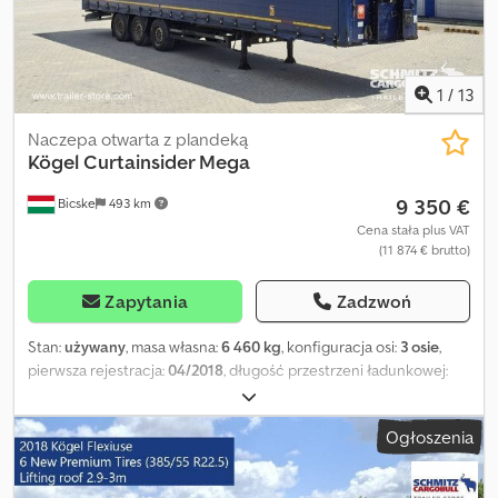
indywidualne rozwiązania finansowe, umowy serwisowe oraz
usługi telematyczne. Chętnie doradzimy osobiście. Cjdezn D A
Ajpfx Ab Hsrf
1
/
13
Naczepa otwarta z plandeką
Kögel
Curtainsider Mega
9 350 €
Bicske
493 km
Cena stała plus VAT
(11 874 € brutto)
Zapytania
Zadzwoń
Stan:
używany
, masa własna:
6 460 kg
, konfiguracja osi:
3 osie
,
pierwsza rejestracja:
04/2018
, długość przestrzeni ładunkowej:
13 620 mm
, szerokość przestrzeni ładunkowej:
2 480 mm
,
wysokość przestrzeni ładunkowej:
3 000 mm
, objętość
Ogłoszenia
przestrzeni ładunkowej:
101 m³
, rozmiar opony:
385/55 R22,5
, Rok
budowy:
2018
, Wyposażenie:
ABS
, Masa własna: 6460 kg, certyfikat
DIN EN 12642 (kod XL), Powierzchnia załadunkowa (D S W): 13 620