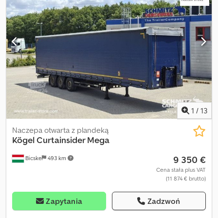
mm x 2 480 mm x 3 000 mm, Rozmiar opony: 385/55 R22.5, Objętość
przestrzeni ładunkowej: 101 m³, 1 oś: , 2 oś: , 3 oś: , zawieszenie
samopoziomujące, elektroniczny system hamulcowy EBS,
przesuwany dach, gniazda 1x15 i 2x7 pin, antispray, podnoszony
dach (ręczny): 2,9 m - 3,0 m, system kurtynowy. Przegląd
wszystkich dostępnych pojazdów znajdą Państwo na naszej
stronie internetowej. Potrzebujesz finansowania? Oferujemy
indywidualne rozwiązania finansowe, umowy serwisowe oraz
usługi telematyczne. Chętnie doradzimy osobiście. Crsdpfx Abozn
D A Ns Hef
1
/
13
Naczepa otwarta z plandeką
Kögel
Curtainsider Mega
9 350 €
Bicske
493 km
Cena stała plus VAT
(11 874 € brutto)
Zapytania
Zadzwoń