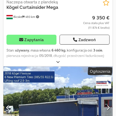
Naczepa otwarta z plandeką
Kögel
Curtainsider Mega
9 350 €
Bicske
493 km
Cena stała plus VAT
(11 874 € brutto)
Zapytania
Zadzwoń
Stan:
używany
, masa własna:
6 460 kg
, konfiguracja osi:
3 osie
,
pierwsza rejestracja:
05/2018
, długość przestrzeni ładunkowej:
13 620 mm
, szerokość przestrzeni ładunkowej:
2 480 mm
,
wysokość przestrzeni ładunkowej:
3 000 mm
, objętość
Ogłoszenia
przestrzeni ładunkowej:
101 m³
, rozmiar opony:
385/55 R22,5
, Rok
budowy:
2018
, Wyposażenie:
ABS
, Masa własna: 6460 kg, certyfikat
DIN EN 12642 (kod XL), Powierzchnia załadunkowa (D S W): 13 620
mm x 2 480 mm x 3 000 mm, Rozmiar opony: 385/55 R22.5, Objętość
przestrzeni ładunkowej: 101 m³, 1 oś: , 2 oś: , 3 oś: , zawieszenie
samopoziomujące, elektroniczny system hamulcowy EBS,
przesuwany dach, gniazda 1x15 i 2x7 pin, antispray, podnoszony
dach (ręczny): 2,9 m - 3,0 m, system kurtynowy. Przegląd
wszystkich dostępnych pojazdów znajdą Państwo na naszej