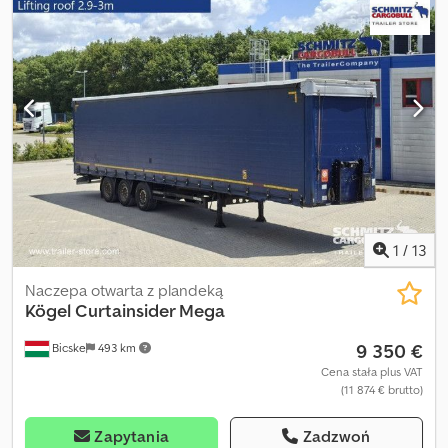
DIN EN 12642 (kod XL), Powierzchnia załadunkowa (D S W): 13 620
mm x 2 480 mm x 3 000 mm, Rozmiar opony: 385/55 R22.5, Objętość
przestrzeni ładunkowej: 101 m³, 1 oś: , 2 oś: , 3 oś: , zawieszenie
samopoziomujące, elektroniczny system hamulcowy EBS,
przesuwany dach, gniazda 1x15 i 2x7 pin, antispray, podnoszony
dach (ręczny): 2,9 m - 3,0 m, system kurtynowy. Przegląd
wszystkich dostępnych pojazdów znajdą Państwo na naszej
stronie internetowej. Potrzebujesz finansowania? Oferujemy
indywidualne rozwiązania finansowe, umowy serwisowe oraz
usługi telematyczne. Chętnie doradzimy osobiście. Cjdpjzn D
Dmjfx Ab Herf
1
/
13
Naczepa otwarta z plandeką
Kögel
Curtainsider Mega
9 350 €
Bicske
493 km
Cena stała plus VAT
(11 874 € brutto)
Zapytania
Zadzwoń