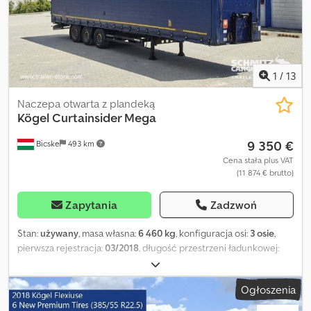
stronie internetowej. Potrzebujesz finansowania? Oferujemy
indywidualne rozwiązania finansowe, umowy serwisowe oraz
usługi telematyczne. Chętnie doradzimy osobiście. Crodpfx Aszn
D Dtob Hof
1
/
13
Naczepa otwarta z plandeką
Kögel
Curtainsider Mega
9 350 €
Bicske
493 km
Cena stała plus VAT
(11 874 € brutto)
Zapytania
Zadzwoń
Stan:
używany
, masa własna:
6 460 kg
, konfiguracja osi:
3 osie
,
pierwsza rejestracja:
03/2018
, długość przestrzeni ładunkowej:
13 620 mm
, szerokość przestrzeni ładunkowej:
2 480 mm
,
wysokość przestrzeni ładunkowej:
3 000 mm
, objętość
Ogłoszenia
przestrzeni ładunkowej:
101 m³
, rozmiar opony:
385/55 R22,5
, Rok
budowy:
2018
, Wyposażenie:
ABS
, Masa własna: 6460 kg, certyfikat