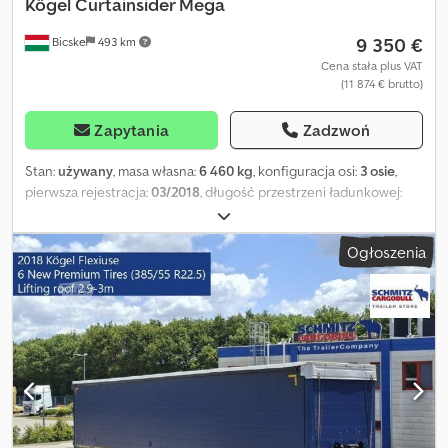
Kögel
Curtainsider Mega
9 350 €
Bicske
493 km
Cena stała plus VAT
(11 874 € brutto)
Zapytania
Zadzwoń
Stan:
używany
, masa własna:
6 460 kg
, konfiguracja osi:
3 osie
,
pierwsza rejestracja:
03/2018
, długość przestrzeni ładunkowej:
13 620 mm
, szerokość przestrzeni ładunkowej:
2 480 mm
,
wysokość przestrzeni ładunkowej:
3 000 mm
, objętość
Ogłoszenia
przestrzeni ładunkowej:
101 m³
, rozmiar opony:
385/55 R22,5
, Rok
budowy:
2018
, Wyposażenie:
ABS
, Masa własna: 6460 kg, certyfikat
DIN EN 12642 (kod XL), Powierzchnia załadunkowa (D S W): 13 620
mm x 2 480 mm x 3 000 mm, Rozmiar opony: 385/55 R22.5, Objętość
przestrzeni ładunkowej: 101 m³, 1 oś: , 2 oś: , 3 oś: , zawieszenie
samopoziomujące, elektroniczny system hamulcowy EBS,
przesuwany dach, gniazda 1x15 i 2x7 pin, antispray, podnoszony
dach (ręczny): 2,9 m - 3,0 m, system kurtynowy. Przegląd
wszystkich dostępnych pojazdów znajdą Państwo na naszej
stronie internetowej. Potrzebujesz finansowania? Oferujemy