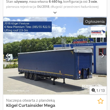
Stan:
używany
, masa własna:
6 460 kg
, konfiguracja osi:
3 osie
,
pierwsza rejestracja:
04/2018
, długość przestrzeni ładunkowej:
13 620 mm
, szerokość przestrzeni ładunkowej:
2 480 mm
,
wysokość przestrzeni ładunkowej:
3 000 mm
, objętość
Ogłoszenia
przestrzeni ładunkowej:
101 m³
, rozmiar opony:
385/55 R22,5
, Rok
budowy:
2018
, Wyposażenie:
ABS
, Masa własna: 6460 kg, certyfikat
DIN EN 12642 (kod XL), Powierzchnia załadunkowa (D S W): 13 620
mm x 2 480 mm x 3 000 mm, Rozmiar opony: 385/55 R22.5, Objętość
przestrzeni ładunkowej: 101 m³, 1 oś: , 2 oś: , 3 oś: , zawieszenie
samopoziomujące, elektroniczny system hamulcowy EBS,
przesuwany dach, gniazda 1x15 i 2x7 pin, antispray, podnoszony
dach (ręczny): 2,9 m - 3,0 m, system kurtynowy. Przegląd
wszystkich dostępnych pojazdów znajdą Państwo na naszej
stronie internetowej. Potrzebujesz finansowania? Oferujemy
indywidualne rozwiązania finansowe, umowy serwisowe oraz
usługi telematyczne. Chętnie doradzimy osobiście. Cjdpfx Abezn
D Dgj Hjrf
1
/
13
Naczepa otwarta z plandeką
Kögel
Curtainsider Mega