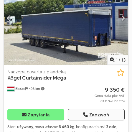
przestrzeni ładunkowej: 101 m³, 1 oś: , 2 oś: , 3 oś: , zawieszenie
samopoziomujące, elektroniczny system hamulcowy EBS,
przesuwany dach, gniazda 1x15 i 2x7 pin, antispray, podnoszony
dach (ręczny): 2,9 m - 3,0 m, system kurtynowy. Przegląd
wszystkich dostępnych pojazdów znajdą Państwo na naszej
stronie internetowej. Potrzebujesz finansowania? Oferujemy
indywidualne rozwiązania finansowe, umowy serwisowe oraz
usługi telematyczne. Chętnie doradzimy osobiście. Crsdpfezn D D
Hex Ab Hsf
1
/
13
Naczepa otwarta z plandeką
Kögel
Curtainsider Mega
9 350 €
Bicske
493 km
Cena stała plus VAT
(11 874 € brutto)
Zapytania
Zadzwoń
Stan:
używany
, masa własna:
6 460 kg
, konfiguracja osi:
3 osie
,