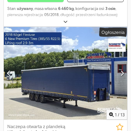
Stan:
używany
, masa własna:
6 460 kg
, konfiguracja osi:
3 osie
,
pierwsza rejestracja:
05/2018
, długość przestrzeni ładunkowej:
13 620 mm
, szerokość przestrzeni ładunkowej:
2 480 mm
,
wysokość przestrzeni ładunkowej:
3 000 mm
, objętość
Ogłoszenia
przestrzeni ładunkowej:
101 m³
, rozmiar opony:
385/55 R22,5
, Rok
budowy:
2018
, Wyposażenie:
ABS
, Masa własna: 6460 kg, certyfikat
DIN EN 12642 (kod XL), Powierzchnia załadunkowa (D S W): 13 620
mm x 2 480 mm x 3 000 mm, Rozmiar opony: 385/55 R22.5, Objętość
przestrzeni ładunkowej: 101 m³, 1 oś: , 2 oś: , 3 oś: , zawieszenie
samopoziomujące, elektroniczny system hamulcowy EBS,
przesuwany dach, gniazda 1x15 i 2x7 pin, antispray, podnoszony
dach (ręczny): 2,9 m - 3,0 m, system kurtynowy. Przegląd
wszystkich dostępnych pojazdów znajdą Państwo na naszej
stronie internetowej. Potrzebujesz finansowania? Oferujemy
indywidualne rozwiązania finansowe, umowy serwisowe oraz
usługi telematyczne. Chętnie doradzimy osobiście. Cjdpfezn D D
Tsx Ab Herf
1
/
13
Naczepa otwarta z plandeką