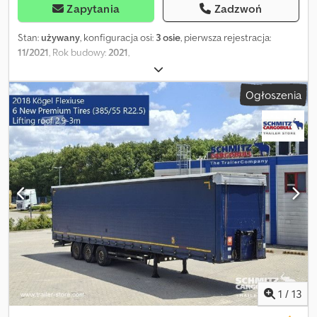
Zapytania
Zadzwoń
Stan:
używany
, konfiguracja osi:
3 osie
, pierwsza rejestracja:
11/2021
, Rok budowy:
2021
,
Ogłoszenia
1
/
13