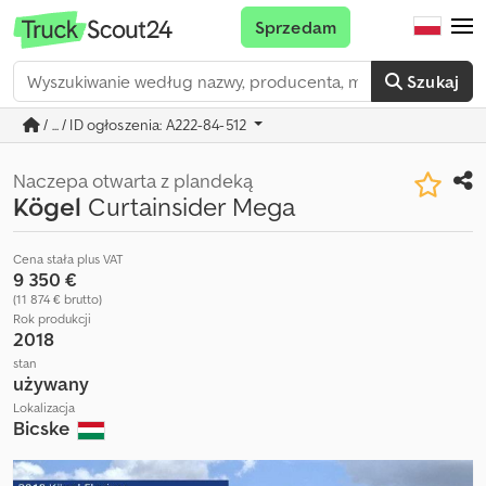
Sprzedam
Szukaj
/ ... / ID ogłoszenia: A222-84-512
Naczepa otwarta z plandeką
Kögel
Curtainsider Mega
Cena stała plus VAT
9 350 €
(11 874 € brutto)
Rok produkcji
2018
stan
używany
Lokalizacja
Bicske