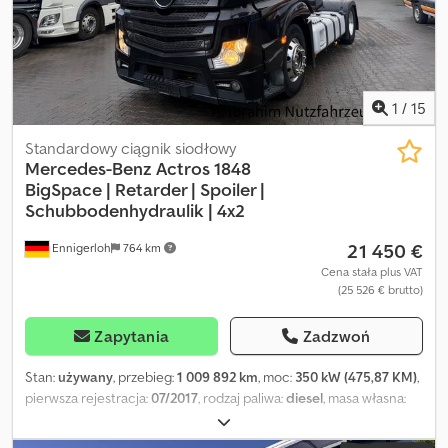
1
/
15
Standardowy ciągnik siodłowy
Mercedes-Benz
Actros 1848
BigSpace | Retarder | Spoiler |
Schubbodenhydraulik | 4x2
21 450 €
Ennigerloh
764 km
Cena stała plus VAT
(25 526 € brutto)
Zapytania
Zadzwoń
Stan:
używany
, przebieg:
1 009 892 km
, moc:
350 kW (475,87 KM)
,
pierwsza rejestracja:
07/2017
, rodzaj paliwa:
diesel
, masa własna:
7 892 kg
, maksymalna waga ładunku:
11 108 kg
, masa całkowita:
19 000 kg
, rozmiar opony:
315/70 R22.5
, konfiguracja osi:
4x2
,