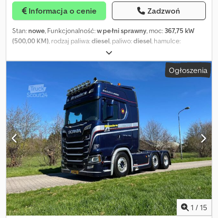
zbiornika 630 l, przygotowanie pod telefon, tempomat, pakiet
Informacja o cenie
Zadzwoń
bezpieczeństwa: tempomat adaptacyjny + asystent nagłego
hamowania + asystent pasa ruchu, dodatkowy hamulec retarder,
Stan:
nowe
, Funkcjonalność:
w pełni sprawny
, moc:
367,75 kW
silnik Euro 6, układ osi 4x2, adaptacyjny tempomat, elektryczny
(500,00 KM)
, rodzaj paliwa:
diesel
, paliwo:
diesel
, hamulce:
dach przesuwny, elektryczna roleta przeciwsłoneczna, kabina
retarder
, kolor:
biały
, typ przekładni:
automatyczny
,
pneumatyczna, PPC, Active Brake Assist 5, Active Sideguard Assist.
Wyposażenie:
ABS, airbag
, Volvo FH I-Save 500 Aero ADR Do
Dwsdjzawrispfx Aqwea
Ogłoszenia
rejestracji Dostępny od ręki -Spowalniacz: Retarder -Klimatyzacja
postojowa -Podwójne łóżko (koja) -Podwójny zbiornik paliwa -
Nawigacja -Kamery zamiast lusterek (Mirror cam) MOŻLIWOŚĆ
DOSTOSOWANYCH ROZWIĄZAŃ FINANSOWYCH LUB LEASINGU
NA MIEJSCU. OD 24 DO NAWET 96 RAT, TAKŻE BEZ WKŁADU
WŁASNEGO. KONTAKT: 0823 1686306 335 6713062 GODZINY
OTWARCIA: PONIEDZIAŁEK-PIĄTEK 8:30-19:00 | SOBOTA 8:30-14:00
OFERUJEMY SZEROKI WYBÓR UŻYWANYCH POJAZDÓW
KOMERCYJNYCH/PRZEMYSŁOWYCH WIELOMAREK: Fiat –
Hyundai – Daf - Mercedes Benz – Renault – Peugeot – Iveco –
Mitsubishi – Scania - S-Way - S500-V8-650-580-730-S500-S 500-
S500 – Stralis – Man - Nissan V8 - Intarder- 770s -Limited Edition -
660 S Naczepa-Naczepa chłodnia wywrotka – Lamberet -
Schmitz Isuzu-Skrzynia stała-Żuraw-Wywrotka-4 osie -4 osie
1
/
15
tylne-Tway-T-Way-540-460 KM-Xway-X-Way-Trójstronna-V8-