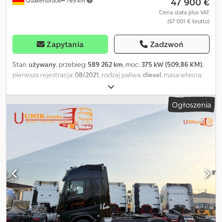
47 900 €
Quakenbrück
765 km
Cena stała plus VAT
(57 001 € brutto)
Zapytania
Zadzwoń
Stan:
używany
, przebieg:
589 262 km
, moc:
375 kW (509,86 KM)
,
pierwsza rejestracja:
08/2021
, rodzaj paliwa:
diesel
, masa własna:
8 432 kg
, maksymalna waga ładunku:
9 568 kg
, masa całkowita:
18 000 kg
, rozmiar opony:
385/55 R22,5
, następna inspekcja (TÜV):
Ogłoszenia
08/2026
, hamulce:
retarder
, kolor:
niebieski
, kabin kierowcy:
kabina sypialna
, typ przekładni:
automatyczny
, klasa emisji:
Euro
6
, zawieszenie:
stal-powietrze
, liczba łóżek:
2
, całkowita długość:
25 000 mm
, całkowita szerokość:
39 220 mm
, całkowita wysokość:
61 580 mm
, Rok budowy:
2021
, rozmiar przedniej opony:
315/70
R22,5
, Wyposażenie:
ABS, blokada mechanizmu różnicowego,
klimatyzacja, ogrzewanie postojowe, spojler, system nawigacji,
tempomat
, Stacjonarna klimatyzacja, ABS, reflektory robocze,
elektrycznie regulowane i podgrzewane lusterka zewnętrzne,
zestaw głośnomówiący do telefonu w kabinie, stały spojler
dachowy, blokada mechanizmu różnicowego, elektryczne szyby
(lewe i prawe), kabina Gigaspace, pneumatyczne zawieszenie