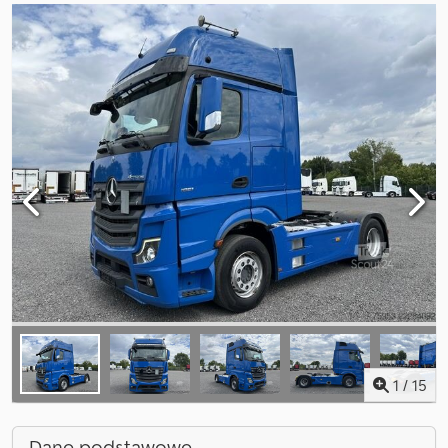
1
/
15
Dane podstawowe