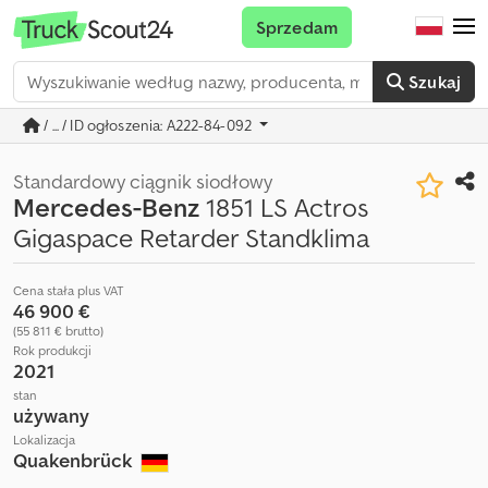
Sprzedam
Szukaj
/ ... / ID ogłoszenia: A222-84-092
Standardowy ciągnik siodłowy
Mercedes-Benz
1851 LS Actros
Gigaspace Retarder Standklima
Cena stała plus VAT
46 900 €
(55 811 € brutto)
Rok produkcji
2021
stan
używany
Lokalizacja
Quakenbrück