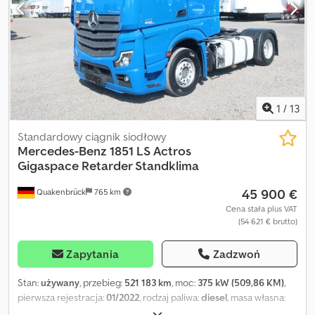
1
/
13
Standardowy ciągnik siodłowy
Mercedes-Benz
1851 LS Actros
Gigaspace Retarder Standklima
45 900 €
Quakenbrück
765 km
Cena stała plus VAT
(54 621 € brutto)
Zapytania
Zadzwoń
Stan:
używany
, przebieg:
521 183 km
, moc:
375 kW (509,86 KM)
,
pierwsza rejestracja:
01/2022
, rodzaj paliwa:
diesel
, masa własna:
7 941 kg
, maksymalna waga ładunku:
10 059 kg
, masa całkowita: