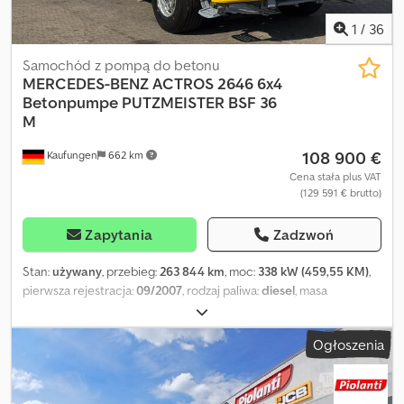
1
/
36
Samochód z pompą do betonu
MERCEDES-BENZ
ACTROS 2646 6x4
Betonpumpe PUTZMEISTER BSF 36
M
108 900 €
Kaufungen
662 km
Cena stała plus VAT
(129 591 € brutto)
Zapytania
Zadzwoń
Stan:
używany
, przebieg:
263 844 km
, moc:
338 kW (459,55 KM)
,
pierwsza rejestracja:
09/2007
, rodzaj paliwa:
diesel
, masa
całkowita:
27 000 kg
, konfiguracja osi:
3 osie
, kolor:
żółty
, typ
przekładni:
półautomatyczny
, klasa emisji:
Euro 4
, Rok budowy:
Ogłoszenia
2007
, Wyposażenie:
ABS, klimatyzacja
, Wewnętrzny numer
pojazdu: VTC30034 Dostępny od zaraz na naszym placu w
Kaufungen Więcej informacji pod: * Golec Nutzfahrzeuge GmbH