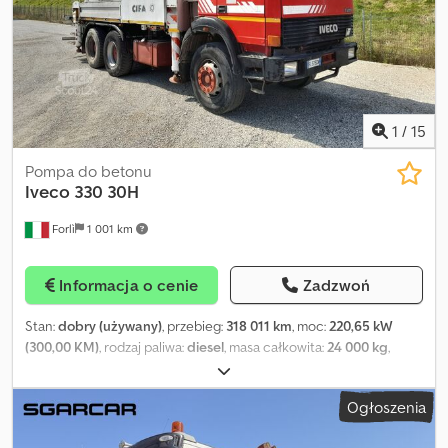
= Więcej informacji = Obszar zastosowania: Budownictwo
Zastosowany materiał: Beton Oś 1: Rozmiar opon: 5/65 R22.5;
Zawieszenie: zawieszenie piórowe Oś 2: Rozmiar opon: 5/65 R22.5;
Zawieszenie: zawieszenie piórowe Własna masa pojazdu: 14.600
kg Ładowność: 19. kg Dopuszczalna masa całkowita (dmc.): 34.000
kg
1
/
15
Pompa do betonu
Iveco
330 30H
Forlì
1 001 km
Informacja o cenie
Zadzwoń
Stan:
dobry (używany)
, przebieg:
318 011 km
, moc:
220,65 kW
(300,00 KM)
, rodzaj paliwa:
diesel
, masa całkowita:
24 000 kg
,
konfiguracja osi:
6x4
, paliwo:
diesel
, typ przekładni:
mechaniczny
,
klasa emisji:
euro1
, Rok budowy:
1990
, Samochód ciężarowy Iveco
Ogłoszenia
330 30H 6x4, moc 300 KM Manualna skrzynia biegów ZF 12m
Zabudowa – pompa do betonu Cifa Invetta 36X, rok prod. 1998