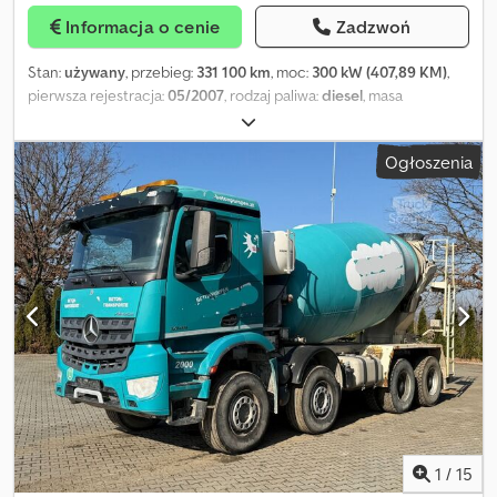
Informacja o cenie
Zadzwoń
Stan:
używany
, przebieg:
331 100 km
, moc:
300 kW (407,89 KM)
,
pierwsza rejestracja:
05/2007
, rodzaj paliwa:
diesel
, masa
całkowita:
26 000 kg
, konfiguracja osi:
3 osie
, kolor:
biały
, typ
przekładni:
półautomatyczny
, klasa emisji:
Euro 5
, Rok budowy:
Ogłoszenia
2007
, Wyposażenie:
ABS, elektroniczny program stabilizacji
(ESP), klimatyzacja
, Betonopompa samochodowa MB Actros 2641
6x4 BB EPS z zaczepem Crodsx S Tzlepfx Apbef Pompa: CIFA K31
XZ 5-ramienna
1
/
15