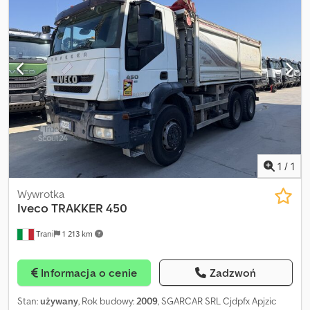
Wysięgnik – 4 sekcje, rurociąg 4” Wysokość podawania pionowa:
36 m Zespół pompujący: Cifa PA 807 D8 HD Maksymalna
wydajność: 78 m³/h Napędzana silnikiem pomocniczym
Sterowanie radiowe Przebieg pompy: ok. 2983 godz. Przebieg
silnika pomocniczego: ok. 31 680 godz. Dopuszczalna masa
całkowita: 24 000 kg Stan ogumienia: 1 oś – 0%, 2 oś – 10%, 3 oś –
10% Przebieg: ok. 318 011 km Pierwsza rejestracja: 1990 Codpfxst
Nmq Sj Apbjrf
1
/
1
Wywrotka
Iveco
TRAKKER 450
Trani
1 213 km
Informacja o cenie
Zadzwoń
Stan:
używany
, Rok budowy:
2009
, SGARCAR SRL Cjdpfx Apjzic