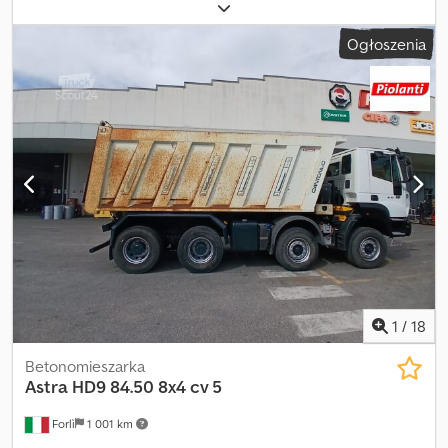
Rok budowy:
2008
, godziny pracy:
4 622 h
, Ciężarówka Astra HD8
84.48, 480 KM, Euro 5. Manualna skrzynia biegów ZF 16 biegów.
Ogłoszenia
Klimatyzacja, elektryczne szyby, radio. Rok produkcji: 2008. Opony:
1 oś 30%, 2 oś 30%, 3 oś 30%, 4 oś 30%. Dopuszczalna masa
całkowita: 40 ton. Przebieg: 292947 km. Pierwsza rejestracja: 15-
04-2008. Credsy Rzi Iopfx Apbof Zabudowa: pompogruszka
Putzmeister TMP 31.89, rok produkcji 2007. Wysięgnik 4-sekcyjny.
Wydajność pompy maks. 89 m³/h. Sterowanie radiowe
Putzmeister. Liczba motogodzin: 4622. Napęd z przystawki mocy.
1
/
18
Betonomieszarka
Astra
HD9 84.50 8x4 cv 5
Forlì
1 001 km