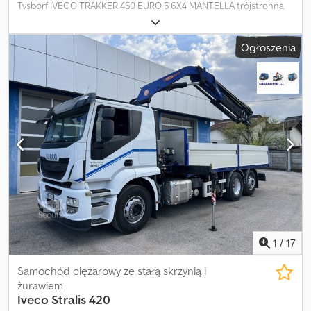
Tvsborf IVECO TRAKKER 450 EURO 5 6X4 MANTELLA trójstronna
wywrotka 400 000 km
Ogłoszenia
1
/
17
Samochód ciężarowy ze stałą skrzynią i
żurawiem
Iveco
Stralis 420