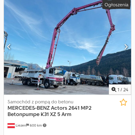
Ogłoszenia
przesuwane bocznie z teleskopowym wysuwem. Akcesoria łyżek:
60 cm oraz 30 cm łyżka skarpowa, 1,6 m łyżka do rowów,
dodatkowo trójkątna łyżka do rowów. Z przodu 4/1 łyżka uchylna z
zębami. Opony – zużycie ok. 70%. 4 biegi, przekładnia
hydrokinetyczna z rewersem przy kierownicy, napęd na cztery
koła, blokada mechanizmu różnicowego, obrotowy fotel,
otwierane okno boczne. Perkins – silnik 4-cylindrowy z
turbodoładowaniem. Maszyna w dobrym stanie technicznym,
gotowa do pracy. Cena netto, brak możliwości odliczenia VAT.
Lokalizacja: 97778 Fellen/Rengersbrunn Telefon: Csdpfx Apev A
Dgzobjrf E-mail: josef.
1
/
24
Samochód z pompą do betonu
MERCEDES-BENZ
Actors 2641 MP2
Betonpumpe K31 XZ 5 Arm
Liezen
600 km