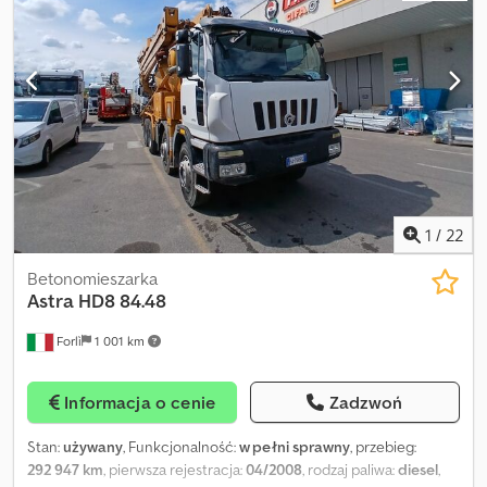
(niemiecki, angielski, bułgarski, rosyjski) * Viktoria Sologubova
(polski, rosyjski, ukraiński, angielski) MERCEDES BENZ ACTROS
2646 6x4 Pompa do betonu Putzmeister BSF 36-4.16
Dopuszczalna masa całkowita 27 000 kg 5 motogodzin Końcówka
węża max. 4 m Zastrzegamy sobie prawo do pomyłek Crsdpfey
Ngmijx Apbjf Chętnie przyjmiemy Twój używany pojazd w
rozliczeniu. Możliwość finansowania bezpośrednio u nas. GOLEC
NUTZFAHRZEUGE GMBH Języki: niemiecki, angielski, hiszpański,
polski, ukraiński, rosyjski, bułgarski.
1
/
22
Betonomieszarka
Astra
HD8 84.48
Forlì
1 001 km
Informacja o cenie
Zadzwoń
Stan:
używany
, Funkcjonalność:
w pełni sprawny
, przebieg:
292 947 km
, pierwsza rejestracja:
04/2008
, rodzaj paliwa:
diesel
,