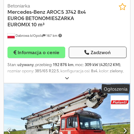
Betoniarka
Mercedes-Benz
AROCS 3742 8x4
EURO6 BETONOMIESZARKA
EUROMIX 10 m³
Dabrowa k/Opola
167 km
Informacja o cenie
Zadzwoń
Stan:
używany
, przebieg:
192 876 km
, moc:
309 kW (420,12 KM)
,
rozmiar opony:
385/65 R22.5
, konfiguracja osi:
8x4
, kolor:
zielony
,
typ przekładni:
automatyczny
, klasa emisji:
Euro 6
, zawieszenie:
stal
, całkowita długość:
9 180 mm
, całkowita szerokość:
2 550
Ogłoszenia
mm
, całkowita wysokość:
4 000 mm
, objętość przestrzeni
ładunkowej:
10 m³
, Rok budowy:
2018
, Wyposażenie:
ABS, blokada
mechanizmu różnicowego, centralny zamek, elektryczne
sterowanie szybami, klimatyzacja, lusterko elektryczne
, =
Więcej opcji i akcesoriów = - HVAC - Radio - Szyberdach = Uwagi
= Św. przeciwmgielne Belka podjazdowa Blenda Informacje
dodatkowe Betonomieszarka EUROMIX 10m3 ZADBANA GOTOWA
DO PRACY! MASZ PYTANIA? ZADZWOŃ! tel. Cjdsynf Emspfx Apbsrf