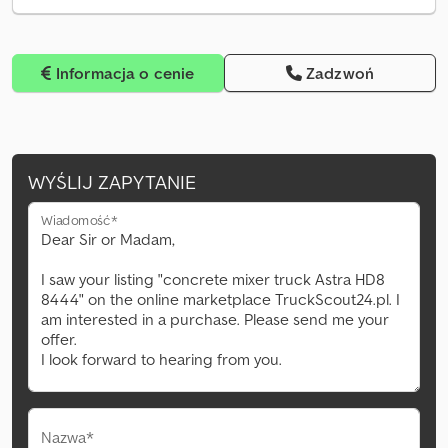
Informacja o cenie
Zadzwoń
WYŚLIJ ZAPYTANIE
Wiadomość*
Nazwa*