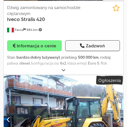
Dźwig zamontowany na samochodzie
ciężarowym
Iveco
Stralis 420
Facca
884 km
Informacja o cenie
Zadzwoń
Stan:
bardzo dobry (używany)
, przebieg:
500 000 km
, rodzaj
paliwa:
diesel
, konfiguracja osi:
6x2
, klasa emisji:
Euro 5
, Rok
budowy:
2008
, Wyposażenie:
blokada mechanizmu
różnicowego, klimatyzacja, żuraw
, Iveco 260.42 6x2 Euro 5, rok
Ogłoszenia
2008, 500 000 km, krajowy, od pierwszego właściciela, manualna
skrzynia biegów, tylne zawieszenie pneumatyczne, blokada
mechanizmu różnicowego, kabina sypialna, zestaw sypialny,
klimatyzacja, pneumatyczny fotel kierowcy, elektryczne szyby,
żuraw Hiab 166 Hiduo z 5 wysuwami hydraulicznymi + szósty
wysuw ręczny z radiowym sterowaniem i wyciągarką (wysokość 22
m), stała zabudowa 6 m ze ścianami z lekkiego stopu, dwie
podpory stabilizujące, ładowność 13 500 kg, przegląd ważny do