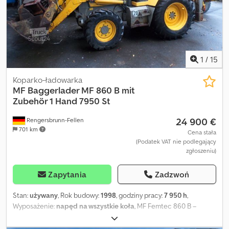
lipca 2027, w bardzo dobrym stanie. Crsdpfx Apoyinihsbsf Uwaga:
Informacje i cechy pojazdu podane w niniejszym ogłoszeniu mają
charakter orientacyjny i mogą zawierać błędy lub nieścisłości.
Prosimy o telefoniczną lub osobistą weryfikację rzeczywistych
danych, wyposażenia, zabudowy oraz specyfikacji pojazdu.
1
/
15
Koparko-ładowarka
MF
Baggerlader MF 860 B mit
Zubehör 1 Hand 7950 St
24 900 €
Rengersbrunn-Fellen
701 km
Cena stała
(Podatek VAT nie podlegający
zgłoszeniu)
Zapytania
Zadzwoń
Stan:
używany
, Rok budowy:
1998
, godziny pracy:
7 950 h
,
Wyposażenie:
napęd na wszystkie koła
, MF Femtec 860 B –
koparko-ładowarka z zasobów komunalnych, regularnie
serwisowana. Silnik o mocy 70 kW / 95 KM. Tylne ramię koparki