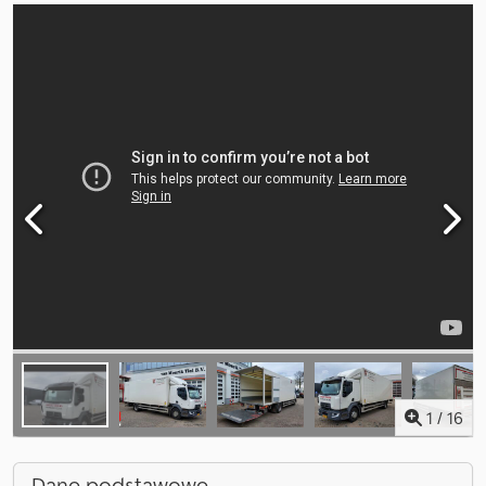
1
/
16
Dane podstawowe