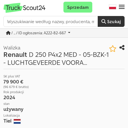
Sprzedam
Szukaj
/ ... / ID ogłoszenia: A222-82-667
Walizka
Renault
D 250 P4x2 MED - 05-BZK-1
- LUCHTGEVEERDE VOORA...
SK plus VAT
79 900 €
(96 679 € brutto)
Rok produkcji
2024
stan
używany
Lokalizacja
Tiel