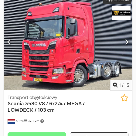
1
/
15
Transport objętościowy
Scania
S580 V8 / 6x2/4 / MEGA /
LOWDECK / 103 cm
Gilze
978 km