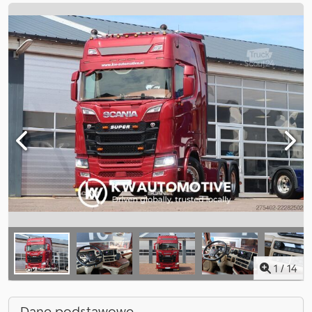
1
/
14
Dane podstawowe