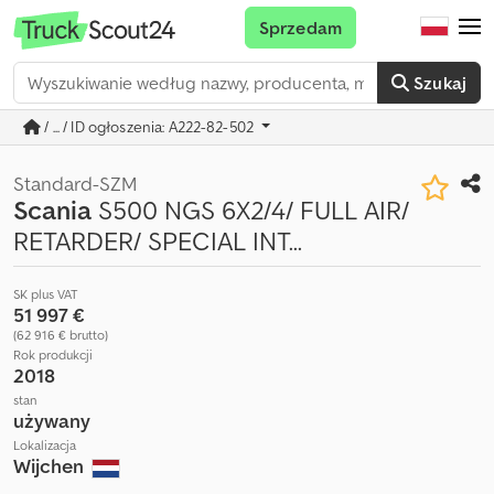
Sprzedam
Szukaj
/ ... / ID ogłoszenia: A222-82-502
Standard-SZM
Scania
S500 NGS 6X2/4/ FULL AIR/
RETARDER/ SPECIAL INT...
SK plus VAT
51 997 €
(62 916 € brutto)
Rok produkcji
2018
stan
używany
Lokalizacja
Wijchen