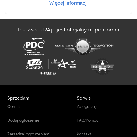
Więcej informacji
& Fischer Liczba właścicieli: 1
TruckScout24.pl jest oficjalnym sponsorem:
Sprzedam
Serwis
Cennik
Zaloguj się
Dodaj ogłoszenie
FAQ/Pomoc
Zarządzaj ogłoszeniami
Kontakt