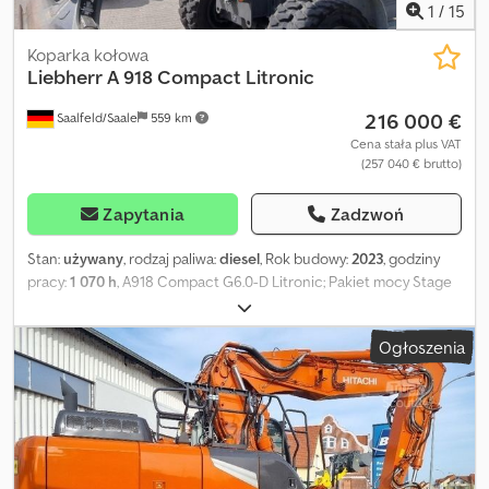
1
/
15
Koparka kołowa
Liebherr
A 918 Compact Litronic
216 000 €
Saalfeld/Saale
559 km
Cena stała plus VAT
(257 040 € brutto)
Zapytania
Zadzwoń
Stan:
używany
, rodzaj paliwa:
diesel
, Rok budowy:
2023
, godziny
pracy:
1 070 h
, A918 Compact G6.0-D Litronic; Pakiet mocy Stage
V; zabezpieczenie przed uszkodzeniem przewodu w cylindrze
wysięgnika; sprzęt LIDAT; tylna płyta stabilizacyjna o szerokości
Ogłoszenia
2750 mm; opony bliźniacze Liebherr EM 22 (290-90-20 PR 18);
wstępne podgrzewanie paliwa; komfortowe siedzenie kierowcy;
reflektory LED; wysięgnik o zmiennej długości 5,05 m; wysięgnik
łyżki 2,45 m; szybkozłącze Oilquick OQ 70-55; hydraulika do młota,
nożyc i chwytaków; przygotowanie do homologacji drogowej w
Niemczech; w zestawie: 2 łyżki głębiące i 1 łyżka do czyszczenia
rowów. = Dodatkowe informacje = Napęd: kołowy Masa własna: 17