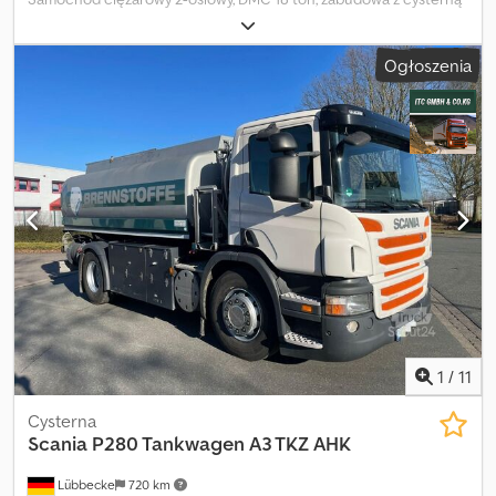
do transportu wody i płynów spożywczych, pojemność 13 000
litrów, podzielona na 3 komory: 4600+4900+3500 litrów.
Ogłoszenia
Wyposażony w pompę ssącą, manualną skrzynię biegów, norma
emisji Euro 6. Uwaga: Opis pojazdu ma charakter orientacyjny i
może zawierać błędy lub nieścisłości. Prosimy o kontakt w celu
potwierdzenia zgodności danych. Dodpjy Awgtofx Agdock
1
/
11
Cysterna
Scania
P280 Tankwagen A3 TKZ AHK
Lübbecke
720 km