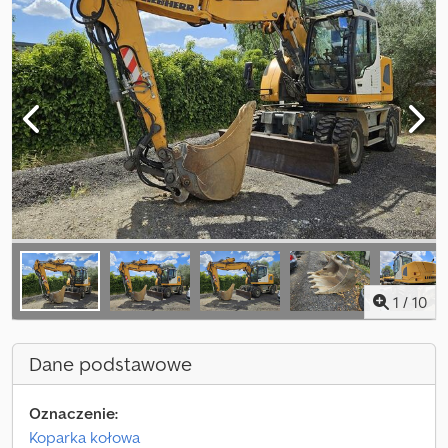
1
/
10
Dane podstawowe
Oznaczenie:
Koparka kołowa