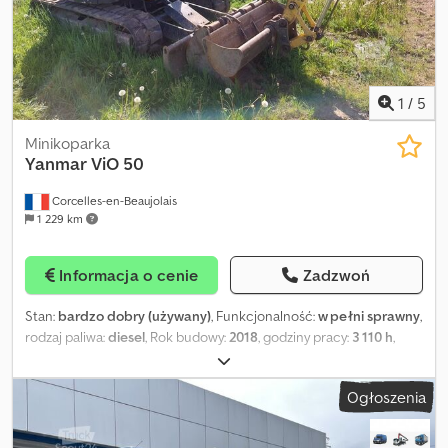
1
/
5
Minikoparka
Yanmar
ViO 50
Corcelles-en-Beaujolais
1 229 km
Informacja o cenie
Zadzwoń
Stan:
bardzo dobry (używany)
, Funkcjonalność:
w pełni sprawny
,
rodzaj paliwa:
diesel
, Rok budowy:
2018
, godziny pracy:
3 110 h
,
MINIKOPARKA YANMAR Dcedpfxjzd Ekys Agdjk VIO 50
MECHANICZNY SZYBKOZŁĄCZ 3 ŁYŻKI 2018 3110 MTH
Ogłoszenia