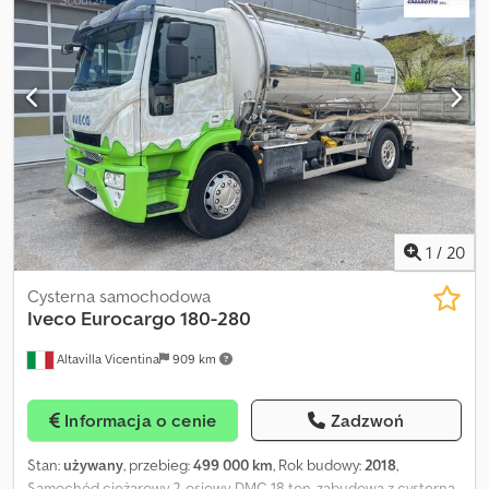
1
/
20
Cysterna samochodowa
Iveco
Eurocargo 180-280
Altavilla Vicentina
909 km
Informacja o cenie
Zadzwoń
Stan:
używany
, przebieg:
499 000 km
, Rok budowy:
2018
,
Samochód ciężarowy 2-osiowy, DMC 18 ton, zabudowa z cysterną