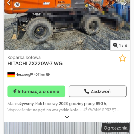
000 kg Numer seryjny: 1508/157441 Warunki dostawy: EXW Kraj
produkcji: DE W celu uzyskania dodatkowych informacji prosimy o
kontakt z Frankiem Beckiem. Djdpszp D Emofx Agdeck
1
/
9
Koparka kołowa
HITACHI
ZX220W-7 WG
Herzberg
407 km
Informacja o cenie
Zadzwoń
Stan:
używany
, Rok budowy:
2023
, godziny pracy:
990 h
,
Wyposażenie:
napęd na wszystkie koła
, - UŻYWANY SPRZĘT -
Producent: Hitachi Typ: ZX220W-7WG Dcsdpfjrzm Emsx Agdok
Numer seryjny: HCMLCF5ZL00005063 Wyposażenie: *
Ogłoszenia
Hydrauliczne połączenia do końca wysięgnika, * Wersja 20 km/h, *