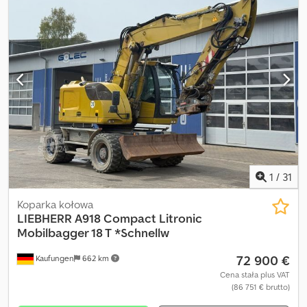
1
/
31
Koparka kołowa
LIEBHERR
A918 Compact Litronic
Mobilbagger 18 T *Schnellw
72 900 €
Kaufungen
662 km
Cena stała plus VAT
(86 751 € brutto)