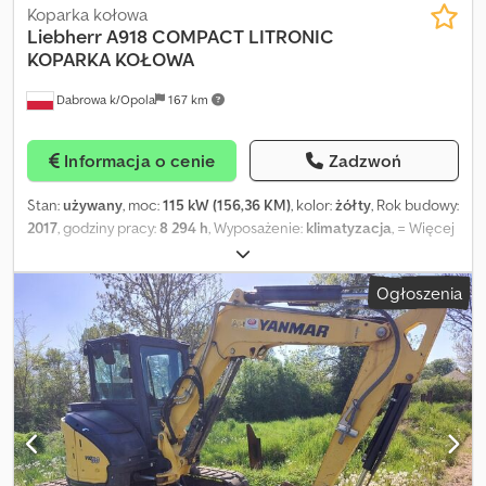
Koparka kołowa
Liebherr
A918 COMPACT LITRONIC
KOPARKA KOŁOWA
Dabrowa k/Opola
167 km
Informacja o cenie
Zadzwoń
Stan:
używany
, moc:
115 kW (156,36 KM)
, kolor:
żółty
, Rok budowy:
2017
, godziny pracy:
8 294 h
, Wyposażenie:
klimatyzacja
, = Więcej
opcji i akcesoriów = - HVAC - Radio = Uwagi = Informacje
dodatkowe szybkozłącze linia pod młot ZADBANA SERWISOWANA
Ogłoszenia
GOTOWA DO PRACY! MASZ PYTANIA? ZADZWOŃ! tel. = Więcej
informacji = Djdpfx Agey E Aclsdock Napęd: Koło Własna masa
pojazdu: 18.000 kg