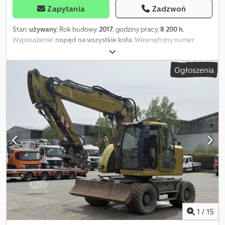
Zapytania
Zadzwoń
Stan:
używany
, Rok budowy:
2017
, godziny pracy:
8 200 h
,
Wyposażenie:
napęd na wszystkie koła
, Wewnętrzny numer
pojazdu: G400139 Pojazd niemiecki Na naszym placu w Kaufungen
– Kassel, dostępny od zaraz Więcej informacji u Luis Lucena
Ogłoszenia
LIEBHERR A918 Compact Litronic koparka kołowa Rok produkcji
2017 115 kW 18 000 kg Hydrauliczne przyłącze do młota 8 200 mth
Szybkozłącze Zastrzegamy możliwość pomyłek i zmian Chętnie
przyjmiemy Twój używany pojazd w rozliczeniu. Finansowanie
możliwe bezpośrednio u nas. GOLEC NUTZFAHRZEUGE GMBH
Mówimy: po niemiecku, angielsku, hiszpańsku, polsku, ukraińsku,
rosyjsku, bułgarsku. Dodoy Hndqepfx Agdsck
1
/
15