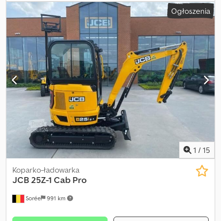
kabina z ogrzewaniem, dodatkowa hydraulika do młota lub łyżki
Ogłoszenia
humusowej, reflektory robocze, blokada antykradzieżowa, łyżka
podsiębierna, podwozie rozszerzane, bardzo dobry stan, na stanie
również inne nowe i używane maszyny budowlane. Możliwość
leasingu, finansowania lub przyjęcia w rozliczeniu. Dsdpfx
Abowpndpjgewa
1
/
15
Koparko-ładowarka
JCB
25Z-1 Cab Pro
Sorée
991 km