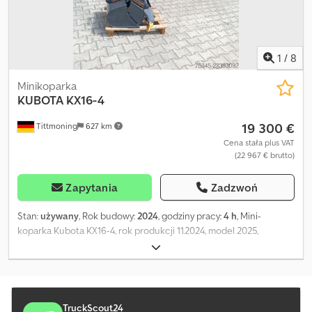
1
/
8
Minikoparka
KUBOTA
KX16-4
19 300 €
Tittmoning
627 km
Cena stała plus VAT
(22 967 € brutto)
Zapytania
Zadzwoń
Stan:
używany
, Rok budowy:
2024
, godziny pracy:
4 h
, Mini-
koparka Kubota KX16-4, rok produkcji 11.2024, model 2025,
wyposażona w system szybkiej wymiany MS01, dodatkową
hydraulikę do łyżki do humusu, przewód do młota, ramię z
możliwością obrotu w lewo i w prawo, reflektor roboczy,
zabezpieczenie przed kradzieżą, wyłącznik zasilania
(zabezpieczenie typu „kość Natoka”), nieużywana, stan jak nowa.
TruckScout24