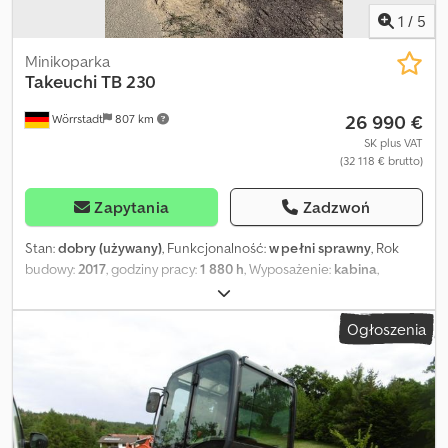
1
/
5
Minikoparka
Takeuchi
TB 230
26 990 €
Wörrstadt
807 km
SK plus VAT
(32 118 € brutto)
Zapytania
Zadzwoń
Stan:
dobry (używany)
, Funkcjonalność:
w pełni sprawny
, Rok
budowy:
2017
, godziny pracy:
1 880 h
, Wyposażenie:
kabina
,
Takeuchi TB230 Niemiecka maszyna pierwszy właściciel 1880
godzin pracy rok produkcji 2017 system obrotu łyżki Lehnhoff z
Ogłoszenia
szybkozłączem HS03 (hydrauliczne) haczyk do podnoszenia
ładunków masa 2875 kg silnik 18,2 kW / 24 KM kabina z
ogrzewaniem system audio Dobry stan Sprzedaż bez łyżki Cena
netto, od miejsca magazynowania: 26 990 € plus 19% VAT
Wszystkie dane bez gwarancji / zmiany / sprzedaż zastrzegana
Maszyna budowlana, mini-/kompaktowa koparka używany pojazd