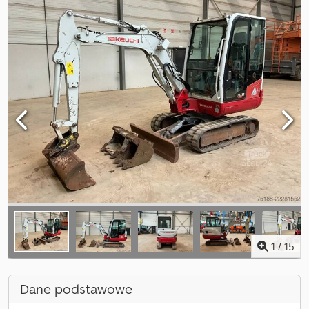
1
/
15
Dane podstawowe