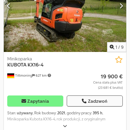
Rok produkcji: 2017 Dedpfxoznfc Ro Abgjwa Liczba godzin pracy:
1880 godz. Znak ekologiczny: --
1
/
9
Minikoparka
KUBOTA
KX16-4
19 900 €
Tittmoning
627 km
Cena stała plus VAT
(23 681 € brutto)
Zapytania
Zadzwoń
Stan:
używany
, Rok budowy:
2021
, godziny pracy:
395 h
,
Minikoparka Kubota KX16-4, rok produkcji, z oryginalnym
przebiegiem 395 motogodzin, wyposażona w szybkozłącze MS01,