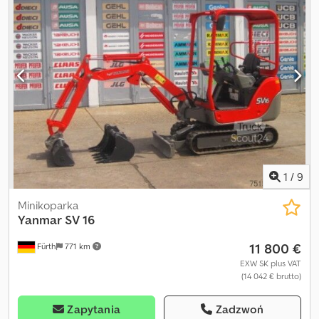
1
/
9
Minikoparka
Yanmar
SV 16
11 800 €
Fürth
771 km
EXW SK plus VAT
(14 042 € brutto)
Zapytania
Zadzwoń