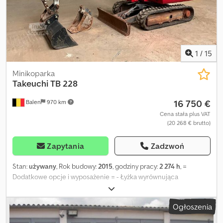
1
/
15
Minikoparka
Takeuchi
TB 228
16 750 €
Balen
970 km
Cena stała plus VAT
(20 268 € brutto)
Zapytania
Zadzwoń
Stan:
używany
, Rok budowy:
2015
, godziny pracy:
2 274 h
, =
Dodatkowe opcje i wyposażenie = - Łyżka wyrównująca
Djdpfxezibpvj Abgswa - Szybkozłącze - Standardowa łyżka
podsiębierna = Dodatkowe informacje = Napęd: gąsienicowy
Ogłoszenia
Masa własna: 2 885 kg Aby uzyskać więcej informacji, skontaktuj
się z Geertem Geuensem.