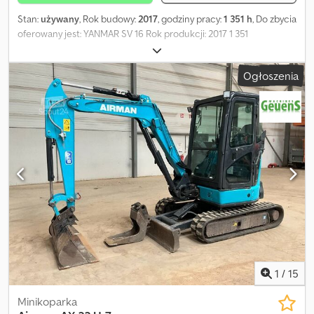
Stan:
używany
, Rok budowy:
2017
, godziny pracy:
1 351 h
, Do zbycia
oferowany jest: YANMAR SV 16 Rok produkcji: 2017 1 351
motogodzin Minikoparka o masie 1,6 tony. Łyżka skarpowa 100 cm,
łyżka 50 cm + łyżka 25 cm. Lemiesz, dodatkowa hydraulika. Helmut
Ogłoszenia
Jakob Pfeifer Verwertungen sprzedaje maszyny i wyposażenie na
zlecenie firm, banków, sektora publicznego oraz syndyków masy
upadłościowej. Zapraszamy do kontaktu, jeśli posiadają Państwo
maszyny lub wyposażenie, których sprzedażą lub likwidacją
chcieliby się Państwo nie zajmować osobiście. Dwsdpfjzaa Iaox
Abgea Posiadamy wieloletnie doświadczenie oraz szeroką
międzynarodową sieć klientów. Nasi zleceniodawcy nie muszą się
już martwić o sprzedaż swoich maszyn i urządzeń.
1
/
15
Minikoparka