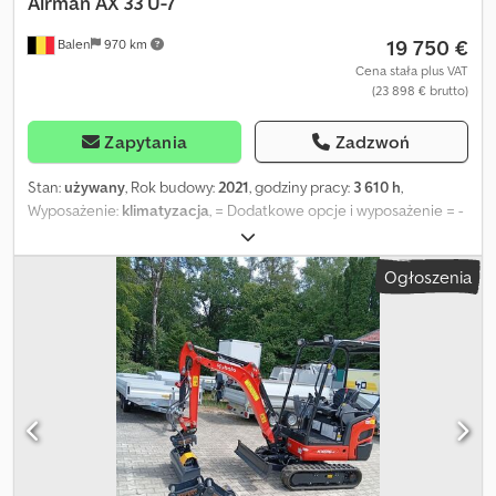
Airman
AX 33 U-7
19 750 €
Balen
970 km
Cena stała plus VAT
(23 898 € brutto)
Zapytania
Zadzwoń
Stan:
używany
, Rok budowy:
2021
, godziny pracy:
3 610 h
,
Wyposażenie:
klimatyzacja
, = Dodatkowe opcje i wyposażenie = -
Łyżka do plantowania - Szybkozłącze - Standardowa łyżka
podsiębierna = Dalsze informacje = Napęd: Gąsienicowy
Ogłoszenia
Dwjdezrgtxepfx Abgoa Masa własna: 3 320 kg Aby uzyskać więcej
informacji, skontaktuj się z Geertem Geuensem.