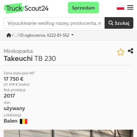
Sprzedam
Szukaj
/ ... / ID ogłoszenia: A222-81-552
Minikoparka
Takeuchi
TB 230
Cena stała plus VAT
17 750 €
(21 478 € brutto)
Rok produkcji
2017
stan
używany
Lokalizacja
Balen