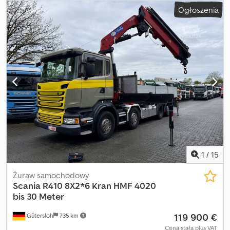
Ogłoszenia
1
/
15
Żuraw samochodowy
Scania
R410 8X2*6 Kran HMF 4020
bis 30 Meter
119 900 €
Gütersloh
735 km
Cena stała plus VAT