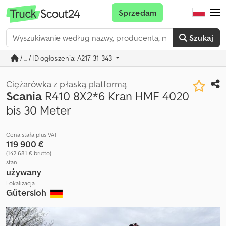
Sprzedam
Szukaj
/ ... / ID ogłoszenia: A217-31-343
Ciężarówka z płaską platformą
Scania
R410 8X2*6 Kran HMF 4020
bis 30 Meter
Cena stała plus VAT
119 900 €
(142 681 € brutto)
stan
używany
Lokalizacja
Gütersloh