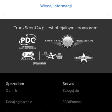
przód i tył 4. oś skrętna i podnoszona Opony 385/55 R22.5 – bieżnik
Więcej informacji
ok. 50% Opony 315/70 R22.5 – bieżnik ok. 50% Crodpfoy Dhamox
Al Nsf Rozstaw osi 5100 mm Platforma 6500 mm Masa własna
17.900 kg Żuraw HMF 4020 K7 Rok produkcji: 2014 Sterowanie
radiowe (pilot zdalnego sterowania) Wyciągarka linowa 10
TruckScout24.pl jest oficjalnym sponsorem:
wysięgów – 7 hydraulicznych i 3 mechaniczne Udźwig: 4,60 m /
7360 kg 6,40 m / 4960 kg 8,30 m / 3590 kg 10,30 m / 2710 kg 12,30 m
/ 2150 kg 14,40 m / 1760 kg 16,70 m / 1490 kg 19,00 m / 1290 kg
Wysokość haka hydraulicznie: 23 metry 21,10 m / 1000 kg
(mechaniczny wysięg) 23,60 m / 820 kg (mechaniczny wysięg)
26,10 m / 690 kg (mechaniczny wysięg) Wysokość haka z
mechanicznymi wysięgami: 30 metrów Pojazd z pierwszej ręki,
utrzymany w zadbanym stanie. Nowy przegląd techniczny (TÜV).
Cena eksportowa/netto: 119.900 EUR Wszystkie dane bez
gwarancji. Możliwe błędy w ogłoszeniu.
Sprzedam
Serwis
Cennik
Zaloguj się
Dodaj ogłoszenie
FAQ/Pomoc