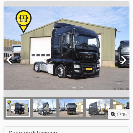
1
/
15
Dane podstawowe