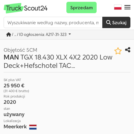
Sprzedam
Szukaj
/ ... / ID ogłoszenia: A217-31-323
Objętość SCM
MAN
TGX 18.430 XLX 4X2 2020 Low
Deck+Hefschotel TAC...
SK plus VAT
25 950 €
(31 400 € brutto)
Rok produkcji
2020
stan
używany
Lokalizacja
Meerkerk