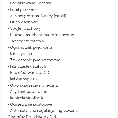
- Podgrzewane lusterka
- Fotel pasażera
- Zestaw głośnomówiący (carkit)
- Okno dachowe
- Spojler dachowy
- Blokada mechanizmu różnicowego
- Tachograf cyfrowy
- Ogranicznik prędkości
- Klimatyzacja
- Zawieszenie pneumatyczne
- Filtr cząstek stałych
- Radio/odtwarzacz CD
- Kabina sypialna
- Osłona przeciwsłoneczna
- Asystent pasa ruchu
- Kontrola stabilności
- Ogrzewanie postojowe
- Automatyczna regulacja nagrzewania
Crsdpfoy Dg U Nsx Ak Def