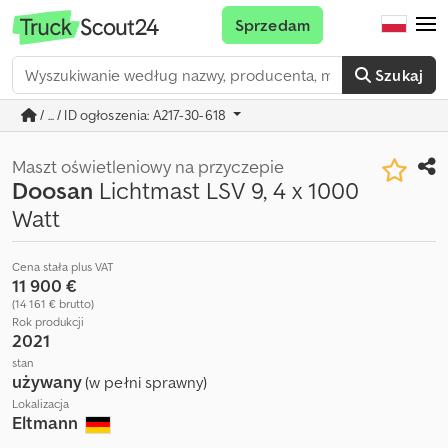
Sprzedam
Szukaj
/ ... / ID ogłoszenia: A217-30-618
Maszt oświetleniowy na przyczepie
Doosan
Lichtmast LSV 9, 4 x 1000
Watt
Cena stała plus VAT
11 900 €
(14 161 € brutto)
Rok produkcji
2021
stan
używany
(w pełni sprawny)
Lokalizacja
Eltmann