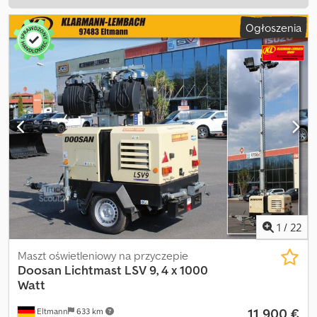
Ogłoszenia
1
/
22
Maszt oświetleniowy na przyczepie
Doosan
Lichtmast LSV 9, 4 x 1000
Watt
11 900 €
Eltmann
633 km