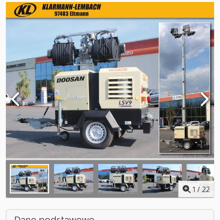
1
/
22
Dane podstawowe